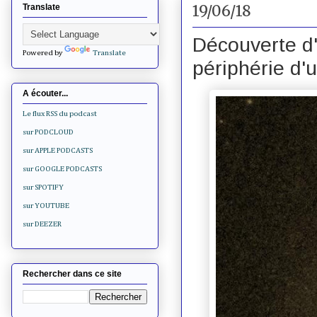
19/06/18
Translate
Découverte d'
Powered by
Translate
périphérie d'
A écouter...
Le flux RSS du podcast
sur PODCLOUD
sur APPLE PODCASTS
sur GOOGLE PODCASTS
sur SPOTIFY
sur YOUTUBE
sur DEEZER
Rechercher dans ce site