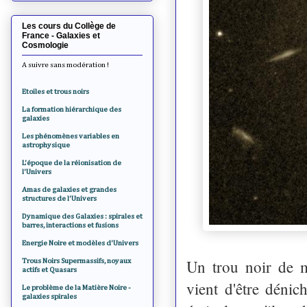
Les cours du Collège de
France - Galaxies et
Cosmologie
A suivre sans modération !
Etoiles et trous noirs
La formation hiérarchique des
galaxies
Les phénomènes variables en
astrophysique
L'époque de la réionisation de
l'Univers
Amas de galaxies et grandes
structures de l'Univers
Dynamique des Galaxies : spirales et
barres, interactions et fusions
Energie Noire et modèles d'Univers
Un trou noir de m
Trous Noirs Supermassifs, noyaux
actifs et Quasars
vient d'être déni
Le problème de la Matière Noire -
galaxies spirales