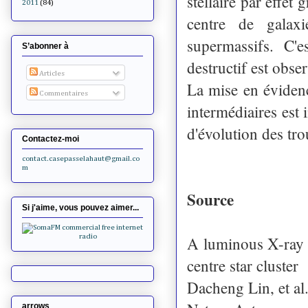
stellaire par effet
2011
(84)
centre de galax
supermassifs. C'
S’abonner à
destructif est obse
Articles
La mise en évidenc
Commentaires
intermédiaires est
d'évolution des tro
Contactez-moi
contact.casepasselahaut@gmail.co
m
Source
Si j'aime, vous pouvez aimer...
A luminous X-ray o
centre star cluster
Dacheng Lin, et al
arrows