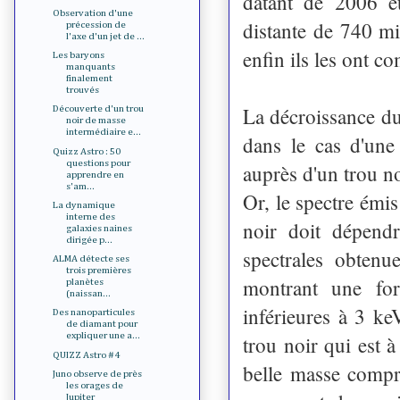
datant de 2006 e
Observation d'une
distante de 740 m
précession de
l'axe d'un jet de ...
enfin ils les ont c
Les baryons
manquants
finalement
trouvés
La décroissance du
Découverte d'un trou
noir de masse
intermédiaire e...
dans le cas d'une 
Quizz Astro : 50
questions pour
auprès d'un trou no
apprendre en
s'am...
Or, le spectre émis
La dynamique
interne des
noir doit dépend
galaxies naines
dirigée p...
spectrales obtenu
ALMA détecte ses
trois premières
montrant une for
planètes
(naissan...
inférieures à 3 ke
Des nanoparticules
de diamant pour
expliquer une a...
trou noir qui est à 
QUIZZ Astro #4
belle masse compri
Juno observe de près
les orages de
Jupiter