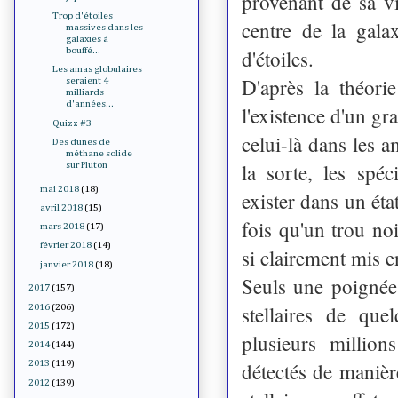
provenant de sa vi
Trop d'étoiles
centre de la gal
massives dans les
galaxies à
d'étoiles.
bouffé...
Les amas globulaires
D'après la théori
seraient 4
milliards
d'années...
l'existence d'un g
Quizz #3
celui-là dans les a
Des dunes de
méthane solide
la sorte, les spéc
sur Pluton
mai 2018
(18)
exister dans un éta
avril 2018
(15)
fois qu'un trou noi
mars 2018
(17)
février 2018
(14)
si clairement mis 
janvier 2018
(18)
Seuls une poignée 
2017
(157)
stellaires de que
2016
(206)
2015
(172)
plusieurs million
2014
(144)
détectés de maniè
2013
(119)
2012
(139)