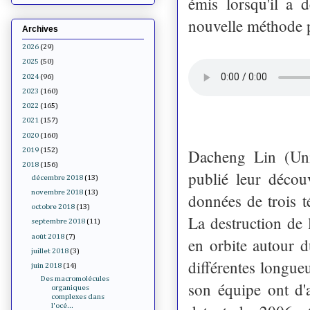
émis lorsqu'il a 
nouvelle méthode p
Archives
2026
(29)
2025
(50)
2024
(96)
2023
(160)
2022
(165)
2021
(157)
2020
(160)
Dacheng Lin (Uni
2019
(152)
2018
(156)
publié leur décou
décembre 2018
(13)
novembre 2018
(13)
données de trois t
octobre 2018
(13)
La destruction de 
septembre 2018
(11)
août 2018
(7)
en orbite autour 
juillet 2018
(3)
différentes longue
juin 2018
(14)
Des macromolécules
son équipe ont d
organiques
complexes dans
l'océ...