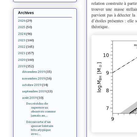
relation construite à part
trouver une masse stella
Archives
parvient pas à détecter la
d’étoiles présentes : elle 
2026
(29)
théorique.
2025
(50)
2024
(96)
2023
(160)
2022
(165)
2021
(157)
2020
(160)
2019
(152)
décembre 2019
(15)
novembre 2019
(16)
octobre 2019
(14)
septembre 2019
(13)
août 2019
(10)
Des résidus de
supernovas
observés comme
jamais au...
Découverte d'un
quasar lointain
très atypique
avec...