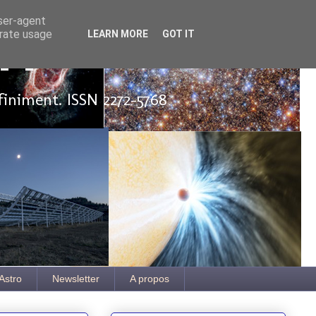
user-agent
erate usage
LEARN MORE
GOT IT
ut
finiment. ISSN 2272-5768
Astro
Newsletter
A propos