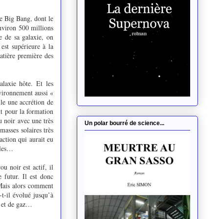
le Big Bang, dont le
environ 500 millions
se de sa galaxie, on
 est supérieure à la
matière première des
alaxie hôte. Et les
vironnement aussi «
le une accrétion de
t pour la formation
u noir avec une très
Un polar bourré de science...
masses solaires très
action qui aurait eu
iles…
u noir est actif, il
 futur. Il est donc
 Mais alors comment
-t-il évolué jusqu’à
s et de gaz…