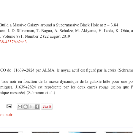
 Build a Massive Galaxy around a Supermassive Black Hole at z = 3.84
n, J. D. Silverman, T. Nagao, A. Schulze, M. Akiyama, H. Ikeda, K. Ohta, an
l, Volume 881, Number 2 (22 august 2019)
1538-4357/ab2cd3
u CO de
J1639+2824 par ALMA, le noyau actif est figuré par la croix (Schramm
 trou noir en fonction de la masse dynamique de la galaxie hôte pour une po
thmique).
J1639+2824 est représenté par les deux carrés rouge (selon que l
namique mesurée)
(Schramm et al.)
rou noir