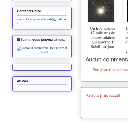
Contactez-moi
contact.casepasselahaut@gmail.co
m
Un trou noir de
U
17 milliards de
masses solaires
i
Si j'aime, vous pouvez aimer...
qui absorbe 1
q
Soleil par jour
g
Aucun commenta
Enregistrer un comme
arrows
Article plus récent