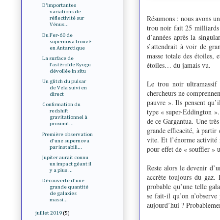
D'importantes
variations de
Résumons : nous avons un q
réflectivité sur
Vénus...
trou noir fait 25 milliard
Du Fer-60 de
d’années après la singular
supernova trouvé
s’attendrait à voir de gra
en Antarctique
masse totale des étoiles, 
La surface de
étoiles… du jamais vu.
l’astéroïde Ryugu
dévoilée in situ
Un glitch du pulsar
Le trou noir ultramassif
de Vela suivi en
chercheurs ne comprennent
direct
pauvre ». Ils pensent qu’
Confirmation du
type « super-Eddington ».
redshift
gravitationnel à
de ce Gargantua. Une très 
proximit...
grande efficacité, à partir
Première observation
vite. Et l’énorme activité
d'une supernova
par instabili...
pour effet de « souffler »
Jupiter aurait connu
un impact géant il
Reste alors le devenir d’u
y a plus ...
accrète toujours du gaz. 
Découverte d'une
probable qu’une telle gal
grande quantité
de galaxies
se fait-il qu’on n’observe
massi...
aujourd’hui ? Probablemen
juillet 2019
(5)