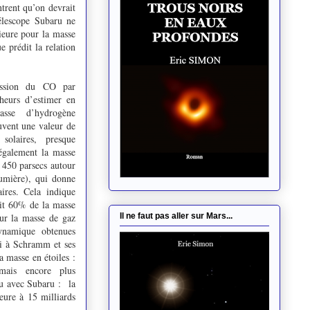
ntrent qu’on devrait
télescope Subaru ne
rieure pour la masse
e prédit la relation
ission du CO par
eurs d’estimer en
sse d’hydrogène
ouvent une valeur de
solaires, presque
également la masse
450 parsecs autour
umière), qui donne
ires. Cela indique
fait 60% de la masse
Il ne faut pas aller sur Mars...
r la masse de gaz
ynamique obtenues
i à Schramm et ses
a masse en étoiles :
 mais encore plus
nu avec Subaru : la
ieure à 15 milliards