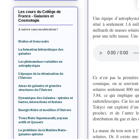
Les cours du Collège de
France - Galaxies et
Une équipe d’astrophysici
Cosmologie
situé à seulement 1,6 mil
milliards de masses solaire
A suivre sans modération !
pour une telle masse. Une
Etoiles et trous noirs
La formation hiérarchique des
galaxies
Les phénomènes variables en
astrophysique
L'époque de la réionisation de
Ce n’est pas la première 
l'Univers
cosmique, on se souvient
Amas de galaxies et grandes
solaires seulement 800 mi
structures de l'Univers
3.84, ce qui implique qu
Dynamique des Galaxies : spirales et
radiotélescopes. Car les 
barres, interactions et fusions
Tokyo) ont exploité d’un
Energie Noire et modèles d'Univers
proche), et de l’autre l
distribution du gaz et des 
Trous Noirs Supermassifs, noyaux
actifs et Quasars
La masse du trou noir à l’
Le problème de la Matière Noire -
galaxies spirales
solaires. Or, il existe u