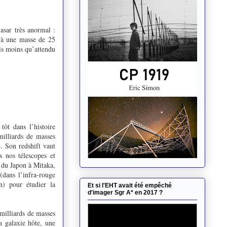
asar très anormal :
éjà une masse de 25
ois moins qu’attendu
tôt dans l’histoire
illiards de masses
. Son redshift vaut
 nos télescopes et
 du Japon à Mitaka,
(dans l’infra-rouge
n) pour étudier la
Et si l'EHT avait été empêché
d'imager Sgr A* en 2017 ?
 milliards de masses
a galaxie hôte, une