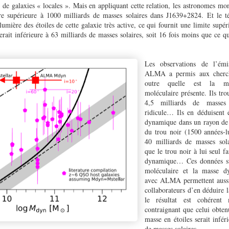
ir de galaxies « locales ». Mais en appliquant cette relation, les astronomes mo
ire supérieure à 1000 milliards de masses solaires dans J1639+2824. Et le 
 lumière des étoiles de cette galaxie très active, ce qui fournit une limite supé
serait inférieure à 63 milliards de masses solaires, soit 16 fois moins que ce qu
Les observations de l’ém
ALMA a permis aux cherch
outre quelle est la ma
moléculaire présente. Ils tr
4,5 milliards de masses 
ridicule… Ils en déduisent 
dynamique dans un rayon de 
du trou noir (1500 années-l
40 milliards de masses sola
que le trou noir à lui seul 
dynamique… Ces données su
moléculaire et la masse d
avec ALMA permettent auss
collaborateurs d’en déduire l
le résultat est cohérent
contraignant que celui obte
masse en étoiles serait infér
de masses solaires.