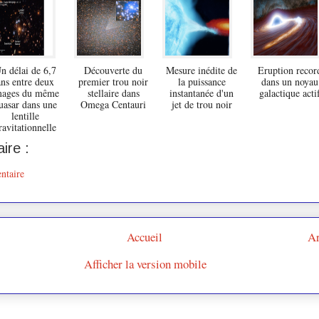
n délai de 6,7
Découverte du
Mesure inédite de
Eruption recor
ans entre deux
premier trou noir
la puissance
dans un noyau
mages du même
stellaire dans
instantanée d'un
galactique acti
uasar dans une
Omega Centauri
jet de trou noir
lentille
ravitationnelle
ire :
ntaire
Accueil
Ar
Afficher la version mobile