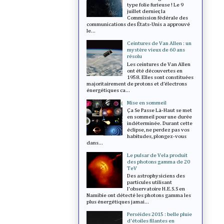
type folie furieuse ! Le 9
juillet dernier, la
Commission fédérale des
communications des États-Unis a approuvé
le...
Ceintures de Van Allen : un
mystère vieux de 60 ans
résolu
Les ceintures de Van Allen
ont été découvertes en
1958. Elles sont constituées
majoritairement de protons et d’électrons
énergétiques ca...
Mise en sommeil
Ça Se Passe Là-Haut se met
en sommeil pour une durée
indéterminée. Durant cette
éclipse, ne perdez pas vos
habitudes, plongez-vous
dans...
Le pulsar de Vela produit
des photons gamma de 20
TeV
Des astrophysiciens des
particules utilisant
l'observatoire H.E.S.S en
Namibie ont détecté les photons gamma les
plus énergétiques jamai...
Perséides 2015 : belle pluie
d'étoiles filantes en