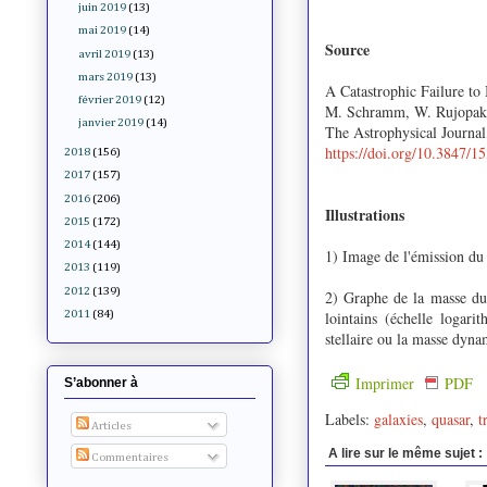
juin 2019
(13)
mai 2019
(14)
Source
avril 2019
(13)
mars 2019
(13)
A Catastrophic Failure to
février 2019
(12)
M. Schramm, W. Rujopakar
janvier 2019
(14)
The Astrophysical Journa
https://doi.org/10.3847/
2018
(156)
2017
(157)
2016
(206)
Illustrations
2015
(172)
2014
(144)
1) Image de l'émission d
2013
(119)
2012
(139)
2) Graphe de la masse du
lointains (échelle logari
2011
(84)
stellaire ou la masse dy
Imprimer
PDF
S’abonner à
Labels:
galaxies
,
quasar
,
t
Articles
A lire sur le même sujet :
Commentaires