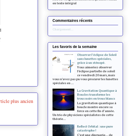
en texte intégral
Commentaires récents
d
Chargement...
f
Les favoris de la semaine
Observer l'éclipse de Soleil
sans lunettes spéciales,
grâce à un sténopé.
Vous aimeriez observer
l’éclipse partielle de soleil
ce vendredi 20 mars, mais
vous n’avez pas pu vous procurer les lunettes
spéciales en ...
La Gravitation Quantique à
Boucles transforme les
trous noirs en trous blancs
ticle plus ancien
La gravitation quantique à
boucle montre encore sa
force en cette fin d'année.
Un trio de physiciens spécialistes de cette
théorie...
Reflect Orbital : une pure
catastrophe !
C’est une dinguerie... de