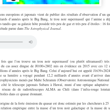
ens européens et japonais vient de publier des résultats d’observation d’un qu
liards d’années après le Big Bang, le trou noir supermassif qui l’anime a d
s tandis que sa galaxie hôte possède très peu de gaz et très peu d’étoiles : 16 f
 étude parue dans
The Astrophysical Journal
.
fois que l’on trouve un trou noir supermassif (ou plutôt ultramassif) très 
 du cas assez dingue de J0100+2802 mis en évidence en 2015 avec ces 12 m
llions d’années après le Big Bang. Celui d’aujourd’hui est appelé J1639+2824
e sa lumière a voyagé pendant 12,2 milliards d’années avant d’arriver dans
astrophysiciens menés par Malte Schramm (Observatoire Astronomique National
 côté le télescope japonais Subaru à Hawaï, muni d’une optique adaptative 
e réseau de de radiotélescopes ALMA au Chili (dans l’infra-rouge lointai
étoiles dans ce quasar étonnant.
origine de la forte émission du quasar est donc estimée par les chercheurs à 25
ne relation empirique entre la masse d’un trou noir galactique et la masse de s