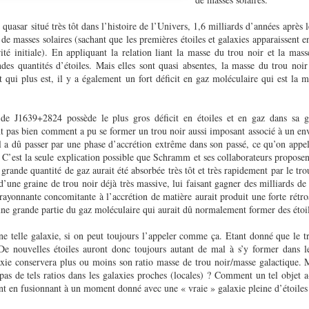
uasar situé très tôt dans l’histoire de l’Univers, 1,6 milliards d’années après 
s de masses solaires (sachant que les premières étoiles et galaxies apparaissent 
ité initiale). En appliquant la relation liant la masse du trou noir et la mas
ndes quantités d’étoiles. Mais elles sont quasi absentes, la masse du trou noir
et qui plus est, il y a également un fort déficit en gaz moléculaire qui est la 
 de J1639+2824 possède le plus gros déficit en étoiles et en gaz dans sa g
 pas bien comment a pu se former un trou noir aussi imposant associé à un en
il a dû passer par une phase d’accrétion extrême dans son passé, ce qu’on appel
 C’est la seule explication possible que Schramm et ses collaborateurs proposen
grande quantité de gaz aurait été absorbée très tôt et très rapidement par le tro
 d’une graine de trou noir déjà très massive, lui faisant gagner des milliards de 
 rayonnante concomitante à l’accrétion de matière aurait produit une forte rétro
 une grande partie du gaz moléculaire qui aurait dû normalement former des éto
ne telle galaxie, si on peut toujours l’appeler comme ça. Etant donné que le tro
De nouvelles étoiles auront donc toujours autant de mal à s’y former dans le
axie conservera plus ou moins son ratio masse de trou noir/masse galactique.
 pas de tels ratios dans les galaxies proches (locales) ? Comment un tel objet a
t en fusionnant à un moment donné avec une « vraie » galaxie pleine d’étoile