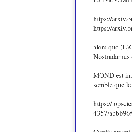
https://arxiv
https://arxiv
alors que (L)C
Nostradamus q
MOND est incom
semble que le 
https://iopsci
4357/abbb96#
Cordialement,