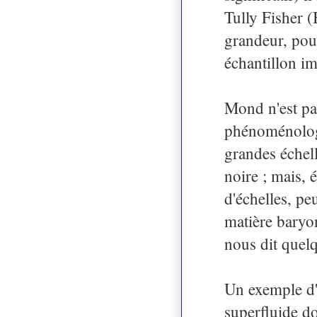
Tully Fisher (
grandeur, pou
échantillon imp
Mond n'est pas
phénoménologi
grandes échell
noire ; mais, 
d'échelles, pe
matière baryo
nous dit quelq
Un exemple d'u
superfluide do