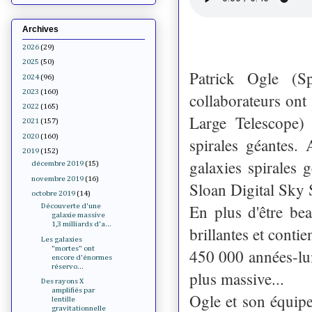
Archives
2026
(29)
2025
(50)
Patrick Ogle (Sp
2024
(96)
2023
(160)
collaborateurs ont
2022
(165)
Large Telescope)
2021
(157)
2020
(160)
spirales géantes.
2019
(152)
galaxies spirales 
décembre 2019
(15)
novembre 2019
(16)
Sloan Digital Sky
octobre 2019
(14)
En plus d'être be
Découverte d'une
galaxie massive
1,3 milliards d'a...
brillantes et conti
Les galaxies
"mortes" ont
450 000 années-lum
encore d'énormes
réservo...
plus massive...
Des rayons X
amplifiés par
Ogle et son équipe 
lentille
gravitationnelle