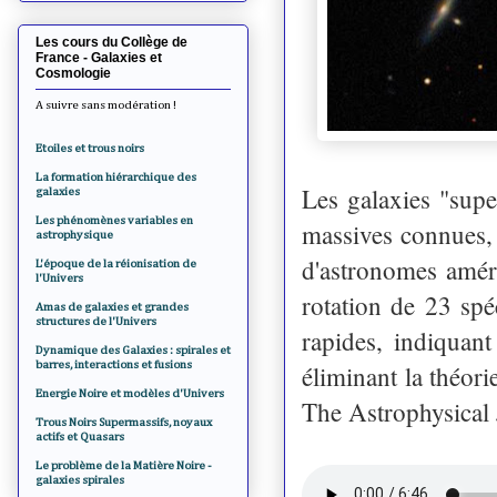
Les cours du Collège de
France - Galaxies et
Cosmologie
A suivre sans modération !
Etoiles et trous noirs
La formation hiérarchique des
Les galaxies "super
galaxies
Les phénomènes variables en
massives connues,
astrophysique
d'astronomes améri
L'époque de la réionisation de
l'Univers
rotation de 23 spé
Amas de galaxies et grandes
structures de l'Univers
rapides, indiquant
Dynamique des Galaxies : spirales et
barres, interactions et fusions
éliminant la théor
Energie Noire et modèles d'Univers
The Astrophysical 
Trous Noirs Supermassifs, noyaux
actifs et Quasars
Le problème de la Matière Noire -
galaxies spirales