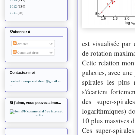
2012
(139)
2011
(84)
S’abonner à
est visualisée par
Articles
de rotation maxima
Commentaires
Cette relation mon
galaxies, avec une
Contactez-moi
spirales les plus
contact.casepasselahaut@gmail.co
m
s'écartent forteme
des super-spiral
Si j'aime, vous pouvez aimer...
logarithmiques) do
10 plus massives 
Ces super-spirales