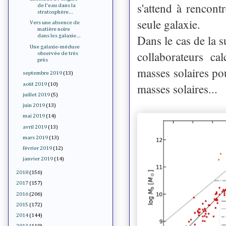
s'attend à rencont
de l'eau dans la
stratosphère...
seule galaxie.
Vers une absence de
matière noire
Dans le cas de la s
dans les galaxie...
Une galaxie-méduse
collaborateurs ca
observée de très
près
masses solaires p
septembre 2019
(13)
août 2019
(10)
masses solaires...
juillet 2019
(5)
juin 2019
(13)
mai 2019
(14)
avril 2019
(13)
mars 2019
(13)
février 2019
(12)
janvier 2019
(14)
2018
(156)
2017
(157)
2016
(206)
2015
(172)
2014
(144)
2013
(119)