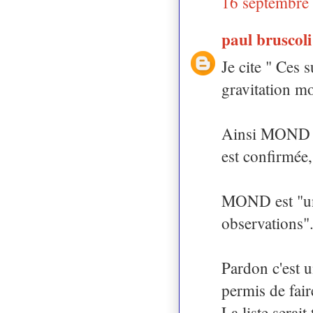
16 septembre
paul bruscol
Je cite " Ces 
gravitation 
Ainsi MOND es
est confirmée,
MOND est "un 
observations"
Pardon c'est 
permis de fair
La liste serai