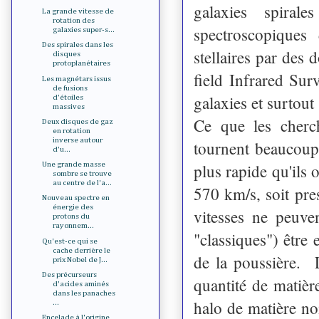
galaxies spiral
La grande vitesse de
rotation des
spectroscopique
galaxies super-s...
Des spirales dans les
stellaires par des
disques
protoplanétaires
field Infrared Sur
Les magnétars issus
de fusions
galaxies et surtout
d'étoiles
massives
Ce que les cherch
Deux disques de gaz
en rotation
inverse autour
tournent beaucoup
d'u...
plus rapide qu'ils 
Une grande masse
sombre se trouve
au centre de l'a...
570 km/s, soit pre
Nouveau spectre en
énergie des
vitesses ne peuve
protons du
rayonnem...
"classiques") être
Qu'est-ce qui se
cache derrière le
de la poussière. L
prix Nobel de J...
Des précurseurs
quantité de matièr
d'acides aminés
dans les panaches
halo de matière no
...
Encelade à l'origine