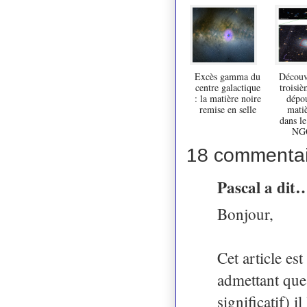
Excès gamma du
Découv
centre galactique
troisiè
: la matière noire
dépo
remise en selle
matiè
dans l
NG
18 commentai
Pascal a dit
Bonjour,
Cet article es
admettant que 
significatif) i