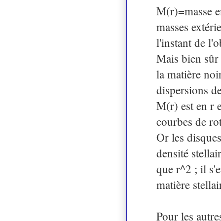
M(r)=masse en
masses extérie
l'instant de l'
Mais bien sûr 
la matière no
dispersions de
M(r) est en r 
courbes de rot
Or les disques
densité stella
que r^2 ; il s'
matière stellair
Pour les autres