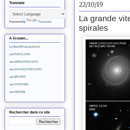
22/10/19
Translate
La grande vit
Powered by
Translate
spirales
A écouter...
Le flux RSS du podcast
sur PODCLOUD
sur APPLE PODCASTS
sur GOOGLE PODCASTS
sur SPOTIFY
sur YOUTUBE
sur DEEZER
Rechercher dans ce site