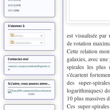
2012
(139)
2011
(84)
S’abonner à
est visualisée par
Articles
de rotation maxima
Commentaires
Cette relation mon
galaxies, avec une
Contactez-moi
spirales les plus
contact.casepasselahaut@gmail.co
m
s'écartent forteme
des super-spiral
Si j'aime, vous pouvez aimer...
logarithmiques) do
10 plus massives 
Ces super-spirales