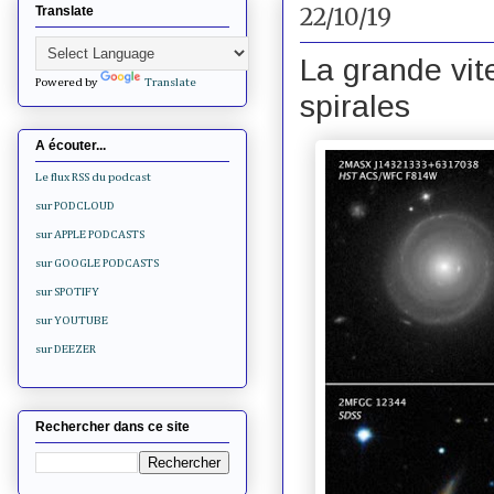
22/10/19
Translate
La grande vit
Powered by
Translate
spirales
A écouter...
Le flux RSS du podcast
sur PODCLOUD
sur APPLE PODCASTS
sur GOOGLE PODCASTS
sur SPOTIFY
sur YOUTUBE
sur DEEZER
Rechercher dans ce site