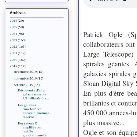
Archives
2026
(29)
2025
(50)
Patrick Ogle (Sp
2024
(96)
2023
(160)
collaborateurs ont
2022
(165)
Large Telescope)
2021
(157)
2020
(160)
spirales géantes.
2019
(152)
galaxies spirales 
décembre 2019
(15)
novembre 2019
(16)
Sloan Digital Sky
octobre 2019
(14)
En plus d'être be
Découverte d'une
galaxie massive
1,3 milliards d'a...
brillantes et conti
Les galaxies
"mortes" ont
450 000 années-lum
encore d'énormes
réservo...
plus massive...
Des rayons X
amplifiés par
Ogle et son équipe 
lentille
gravitationnelle