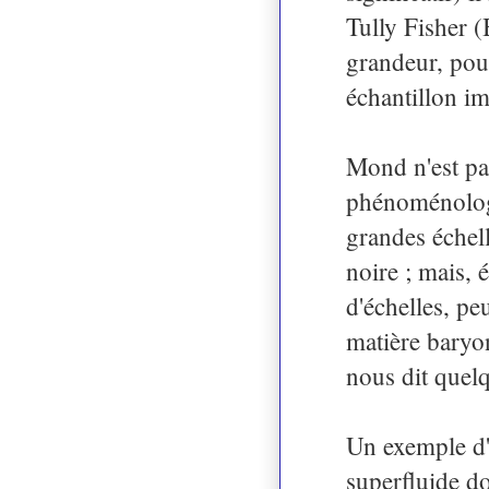
Tully Fisher (
grandeur, pou
échantillon imp
Mond n'est pas
phénoménologi
grandes échell
noire ; mais, 
d'échelles, pe
matière baryo
nous dit quelq
Un exemple d'u
superfluide do