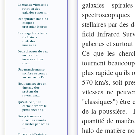
galaxies spiral
La grande vitesse de
rotation des
spectroscopique
galaxies super-s...
Des spirales dans les
stellaires par des
disques
protoplanétaires
field Infrared Sur
Les magnétars issus
de fusions
galaxies et surtout
d'étoiles
massives
Ce que les cherch
Deux disques de gaz
en rotation
inverse autour
tournent beaucoup
d'u...
plus rapide qu'ils 
Une grande masse
sombre se trouve
au centre de l'a...
570 km/s, soit pre
Nouveau spectre en
énergie des
vitesses ne peuve
protons du
rayonnem...
"classiques") être
Qu'est-ce qui se
cache derrière le
de la poussière. L
prix Nobel de J...
Des précurseurs
quantité de matièr
d'acides aminés
dans les panaches
halo de matière no
...
Encelade à l'origine