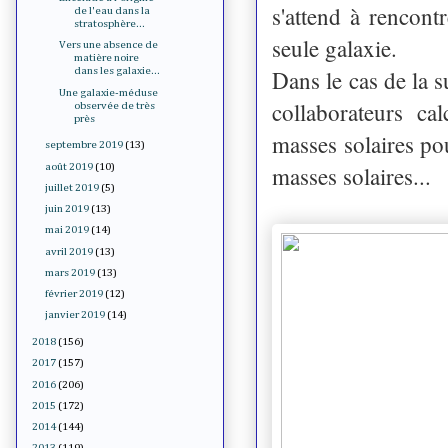
s'attend à rencont
de l'eau dans la
stratosphère...
seule galaxie.
Vers une absence de
matière noire
Dans le cas de la s
dans les galaxie...
Une galaxie-méduse
collaborateurs ca
observée de très
près
masses solaires p
septembre 2019
(13)
août 2019
(10)
masses solaires...
juillet 2019
(5)
juin 2019
(13)
mai 2019
(14)
avril 2019
(13)
mars 2019
(13)
février 2019
(12)
janvier 2019
(14)
2018
(156)
2017
(157)
2016
(206)
2015
(172)
2014
(144)
2013
(119)