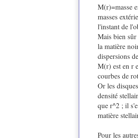
M(r)=masse en
masses extérie
l'instant de l'
Mais bien sûr 
la matière no
dispersions de
M(r) est en r 
courbes de rot
Or les disques
densité stella
que r^2 ; il s'
matière stellair
Pour les autres