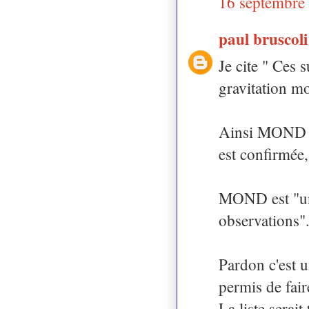
16 septembre
paul bruscol
Je cite " Ces 
gravitation 
Ainsi MOND es
est confirmée,
MOND est "un 
observations"
Pardon c'est 
permis de fair
La liste serai