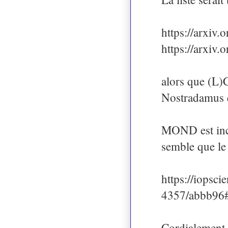
https://arxiv
https://arxiv
alors que (L)C
Nostradamus q
MOND est incom
semble que le 
https://iopsci
4357/abbb96#
Cordialement,