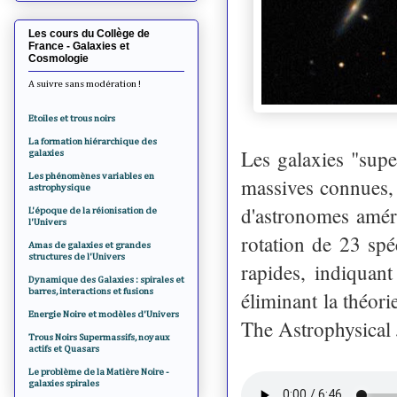
Les cours du Collège de
France - Galaxies et
Cosmologie
A suivre sans modération !
Etoiles et trous noirs
La formation hiérarchique des
Les galaxies "super
galaxies
Les phénomènes variables en
massives connues,
astrophysique
d'astronomes améri
L'époque de la réionisation de
l'Univers
rotation de 23 spé
Amas de galaxies et grandes
structures de l'Univers
rapides, indiquant
Dynamique des Galaxies : spirales et
barres, interactions et fusions
éliminant la théor
Energie Noire et modèles d'Univers
The Astrophysical 
Trous Noirs Supermassifs, noyaux
actifs et Quasars
Le problème de la Matière Noire -
galaxies spirales