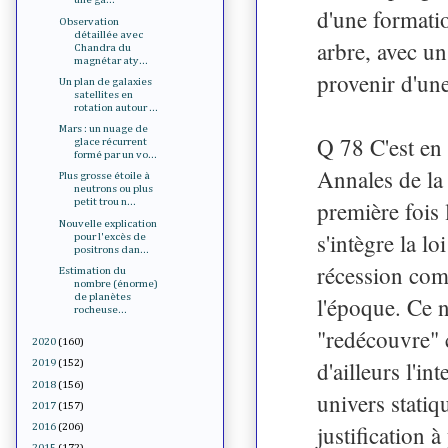
d'une formati
Observation
détaillée avec
arbre, avec un 
Chandra du
magnétar aty...
provenir d'une
Un plan de galaxies
satellites en
rotation autour ...
Mars : un nuage de
Q 78 C'est en
glace récurrent
formé par un vo...
Annales de la 
Plus grosse étoile à
neutrons ou plus
première fois
petit trou n...
Nouvelle explication
s'intègre la lo
pour l'excès de
positrons dan...
récession com
Estimation du
nombre (énorme)
de planètes
l'époque. Ce n
rocheuse...
"redécouvre" c
2020
(160)
d'ailleurs l'in
2019
(152)
2018
(156)
univers statiq
2017
(157)
justification
2016
(206)
2015
(172)