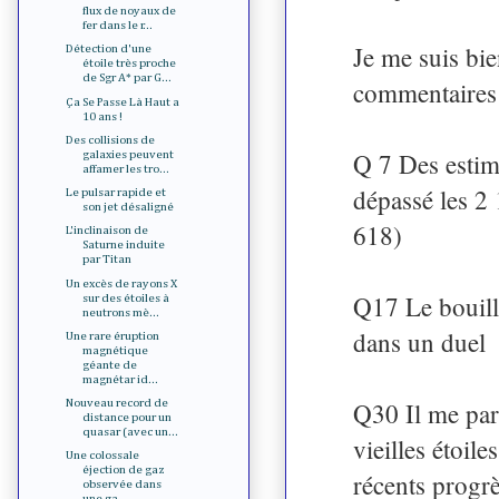
flux de noyaux de
fer dans le r...
Je me suis bie
Détection d'une
étoile très proche
de Sgr A* par G...
commentaires 
Ça Se Passe Là Haut a
10 ans !
Des collisions de
Q 7 Des estim
galaxies peuvent
affamer les tro...
dépassé les 
Le pulsar rapide et
son jet désaligné
618)
L'inclinaison de
Saturne induite
par Titan
Un excès de rayons X
Q17 Le bouill
sur des étoiles à
neutrons mè...
dans un duel
Une rare éruption
magnétique
géante de
magnétar id...
Q30 Il me para
Nouveau record de
distance pour un
quasar (avec un...
vieilles étoile
Une colossale
éjection de gaz
récents progrè
observée dans
une ga...