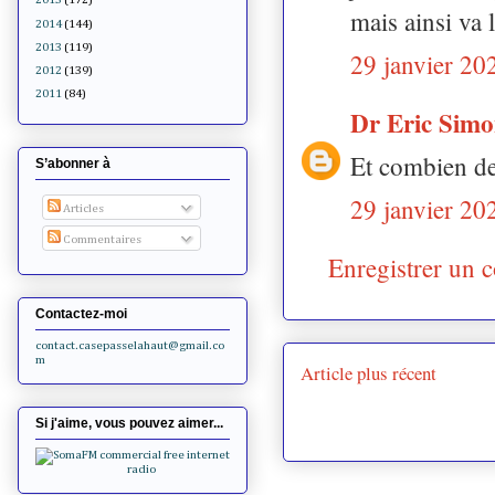
mais ainsi va l
2014
(144)
2013
(119)
29 janvier 20
2012
(139)
2011
(84)
Dr Eric Sim
Et combien de
S’abonner à
29 janvier 20
Articles
Commentaires
Enregistrer un 
Contactez-moi
contact.casepasselahaut@gmail.co
m
Article plus récent
Si j'aime, vous pouvez aimer...