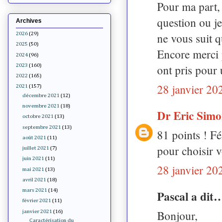
Pour ma part, 
question ou je
Archives
ne vous suit q
2026
(29)
2025
(50)
Encore merci 
2024
(96)
ont pris pour 
2023
(160)
2022
(165)
28 janvier 20
2021
(157)
décembre 2021
(12)
novembre 2021
(18)
Dr Eric Sim
octobre 2021
(13)
septembre 2021
(13)
81 points ! Fé
août 2021
(11)
pour choisir v
juillet 2021
(7)
juin 2021
(11)
28 janvier 20
mai 2021
(13)
avril 2021
(18)
mars 2021
(14)
Pascal a dit
février 2021
(11)
Bonjour,
janvier 2021
(16)
Caractérisation du