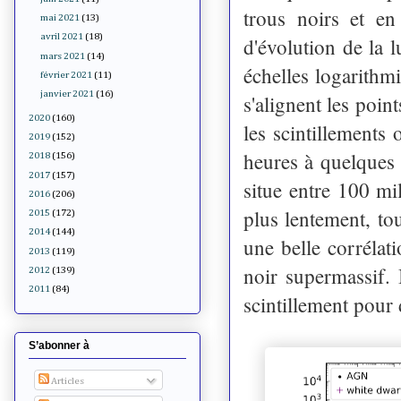
trous noirs et en
mai 2021
(13)
avril 2021
(18)
d'évolution de la 
mars 2021
(14)
échelles logarithm
février 2021
(11)
janvier 2021
(16)
s'alignent les poin
2020
(160)
les scintillements
2019
(152)
heures à quelques 
2018
(156)
2017
(157)
situe entre 100 mil
2016
(206)
plus lentement, tou
2015
(172)
2014
(144)
une belle corrélat
2013
(119)
noir supermassif. 
2012
(139)
2011
(84)
scintillement pour 
S’abonner à
Articles