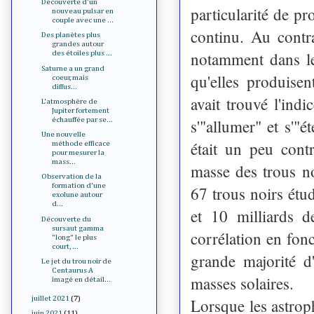
Découverte d'un
particularité de p
nouveau pulsar en
couple avec une ...
continu. Au contr
Des planètes plus
grandes autour
notamment dans le
des étoiles plus ...
Saturne a un grand
qu'elles produisen
coeur, mais
diffus...
avait trouvé l'ind
L'atmosphère de
Jupiter fortement
s'"allumer" et s'"é
échauffée par se...
Une nouvelle
était un peu cont
méthode efficace
pour mesurer la
mass...
masse des trous no
Observation de la
formation d'une
67 trous noirs étu
exolune autour
d...
et 10 milliards d
Découverte du
sursaut gamma
corrélation en fon
"long" le plus
court, ...
grande majorité d
Le jet du trou noir de
Centaurus A
masses solaires.
imagé en détail...
juillet 2021
(7)
Lorsque les astrop
juin 2021
(11)