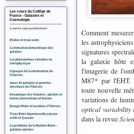
Les cours du Collège de
France - Galaxies et
Cosmologie
A suivre sans modération !
Comment mesurer l
les astrophysicien
Etoiles et trous noirs
La formation hiérarchique des
signatures spectral
galaxies
la galaxie hôte 
Les phénomènes variables en
astrophysique
l'imagerie de l'om
L'époque de la réionisation de
l'Univers
M87* par l'EHT. 
Amas de galaxies et grandes
structures de l'Univers
toute nouvelle mét
Dynamique des Galaxies : spirales et
variations de lumi
barres, interactions et fusions
Energie Noire et modèles d'Univers
optical variability
Trous Noirs Supermassifs, noyaux
Scie
dans la revue
actifs et Quasars
Le problème de la Matière Noire -
galaxies spirales