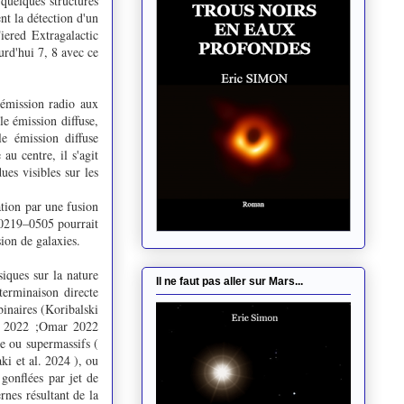
 quelques structures
t la détection d'un
ered Extragalactic
rd'hui 7, 8 avec ce
émission radio aux
e émission diffuse,
le émission diffuse
au centre, il s'agit
es visibles sur les
ation par une fusion
J0219–0505 pourrait
sion de galaxies.
iques sur la nature
Il ne faut pas aller sur Mars...
erminaison directe
binaires (Koribalski
l. 2022 ;Omar 2022
re ou supermassifs (
i et al. 2024 ), ou
 gonflées par jet de
nes résultant de la