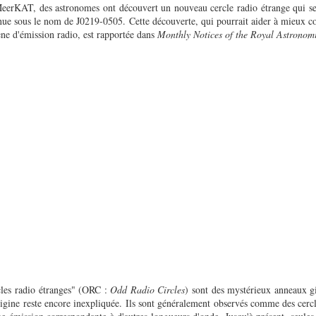
eerKAT, des astronomes ont découvert un nouveau cercle radio étrange qui se
nnue sous le nom de J0219-0505. Cette découverte, qui pourrait aider à mieux c
e d'émission radio, est rapportée dans
Monthly Notices of the Royal Astronomi
les radio étranges" (ORC :
Odd Radio Circles
) sont des mystérieux anneaux gi
rigine reste encore inexpliquée. Ils sont généralement observés comme des cerc