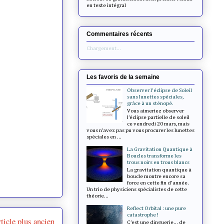
en texte intégral
Commentaires récents
Chargement...
Les favoris de la semaine
Observer l'éclipse de Soleil
sans lunettes spéciales,
grâce à un sténopé.
Vous aimeriez observer
l’éclipse partielle de soleil
ce vendredi 20 mars, mais
vous n’avez pas pu vous procurer les lunettes
spéciales en ...
La Gravitation Quantique à
Boucles transforme les
trous noirs en trous blancs
La gravitation quantique à
boucle montre encore sa
force en cette fin d'année.
Un trio de physiciens spécialistes de cette
théorie...
Reflect Orbital : une pure
catastrophe !
ticle plus ancien
C’est une dinguerie... de