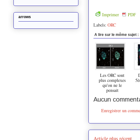
Imprimer
PDF
arrows
Labels:
ORC
A lire sur le même sujet :
Les ORC sont
D
plus complexes
5è
qu'on ne le
pensait
Aucun commenta
Enregistrer un comme
Article plus récent