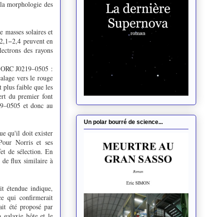
t la morphologie des
 masses solaires et
 2,1−2,4 peuvent en
lectrons des rayons
 d'ORC J0219–0505 :
alage vers le rouge
 plus faible que les
rt du premier font
19–0505 et donc au
Un polar bourré de science...
e qu'il doit exister
Pour Norris et ses
et de sélection. En
 de flux similaire à
it étendue indique,
ce qui confirmerait
ait été proposé par
 galaxie hôte et le