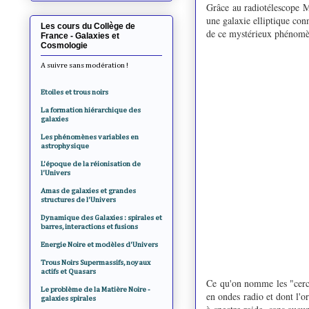
Grâce au radiotélescope M
une galaxie elliptique co
Les cours du Collège de
de ce mystérieux phénomèn
France - Galaxies et
Cosmologie
A suivre sans modération !
Etoiles et trous noirs
La formation hiérarchique des
galaxies
Les phénomènes variables en
astrophysique
L'époque de la réionisation de
l'Univers
Amas de galaxies et grandes
structures de l'Univers
Dynamique des Galaxies : spirales et
barres, interactions et fusions
Energie Noire et modèles d'Univers
Trous Noirs Supermassifs, noyaux
actifs et Quasars
Ce qu'on nomme les "cerc
Le problème de la Matière Noire -
en ondes radio et dont l'o
galaxies spirales