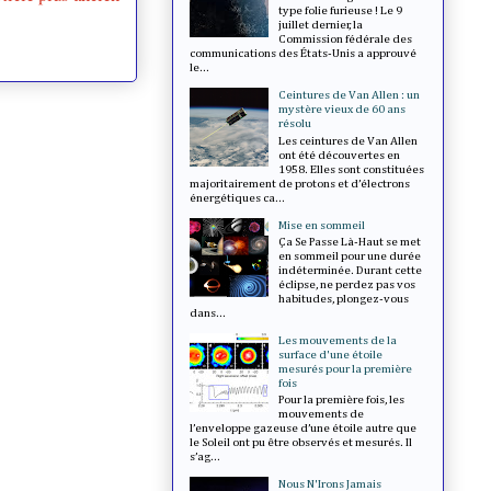
type folie furieuse ! Le 9
juillet dernier, la
Commission fédérale des
communications des États-Unis a approuvé
le...
Ceintures de Van Allen : un
mystère vieux de 60 ans
résolu
Les ceintures de Van Allen
ont été découvertes en
1958. Elles sont constituées
majoritairement de protons et d’électrons
énergétiques ca...
Mise en sommeil
Ça Se Passe Là-Haut se met
en sommeil pour une durée
indéterminée. Durant cette
éclipse, ne perdez pas vos
habitudes, plongez-vous
dans...
Les mouvements de la
surface d'une étoile
mesurés pour la première
fois
Pour la première fois, les
mouvements de
l’enveloppe gazeuse d’une étoile autre que
le Soleil ont pu être observés et mesurés. Il
s’ag...
Nous N'Irons Jamais