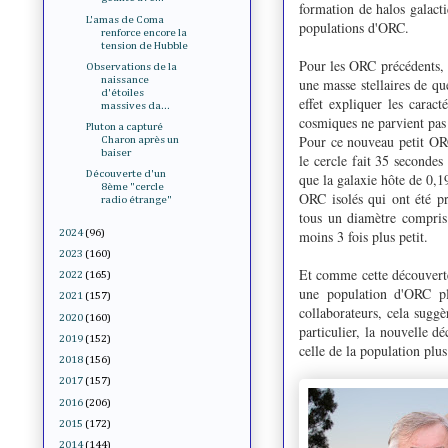
formation de halos galacti
L'amas de Coma
populations d'ORC.
renforce encore la
tension de Hubble
Pour les ORC précédents, 
Observations de la
naissance
une masse stellaires de q
d'étoiles
effet expliquer les carac
massives da...
cosmiques ne parvient pas 
Pluton a capturé
Pour ce nouveau petit ORC
Charon après un
baiser
le cercle fait 35 seconde
Découverte d'un
que la galaxie hôte de 0,1
8ème "cercle
ORC isolés qui ont été 
radio étrange"
tous un diamètre compris
2024
(96)
moins 3 fois plus petit.
2023
(160)
Et comme cette découverte 
2022
(165)
une population d'ORC pl
2021
(157)
collaborateurs, cela sugg
2020
(160)
particulier, la nouvelle d
2019
(152)
celle de la population plus
2018
(156)
2017
(157)
2016
(206)
2015
(172)
2014
(144)