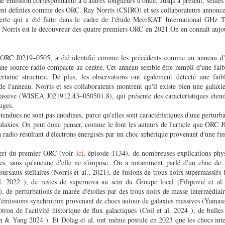
ne émission correspondante à d'autres longueurs d'onde. Jusqu'à présent, seules
ment définies comme des ORC. Ray Norris (CSIRO) et ses collaborateurs annoncen
te qui a été faite dans le cadre de l'étude MeerKAT International GHz Ti
orris est le découvreur des quatre premiers ORC en 2021.On en connaît aujou
ORC J0219–0505, a été identifié comme les précédents comme un anneau d'
 une source radio compacte au centre. Cet anneau semble être rempli d'une faibl
ertaine structure. De plus, les observations ont également détecté une faib
de l'anneau. Norris et ses collaborateurs montrent qu'il existe bien une galaxie 
massive (WISEA J021912.43–050501.8), qui présente des caractéristiques étendu
uges.
étendues ne sont pas anodines, parce qu'elles sont caractéristiques d'une perturb
galaxies. On peut donc penser, comme le font les auteurs de l'article que ORC 
 radio résultant d'électrons énergisés par un choc sphérique provenant d'une fu
vert du premier ORC (voir
ici
, épisode 1134), de nombreuses explications phys
s, sans qu'aucune d'elle ne s'impose. On a notamment parlé d'un choc de t
ursauts stellaires (Norris et al., 2021), de fusions de trous noirs supermassifs 
al. 2022 ), de restes de supernova au sein du Groupe local (Filipović et a
), de perturbations de marée d'étoiles par des trous noirs de masse intermédiai
émissions synchrotron provenant de chocs autour de galaxies massives (Yamasak
tron de l'activité historique de flux galactiques (Coil et al. 2024 ), de bulles
in & Yang 2024 ). Et Dolag et al. ont même postulé en 2023 que les chocs inter