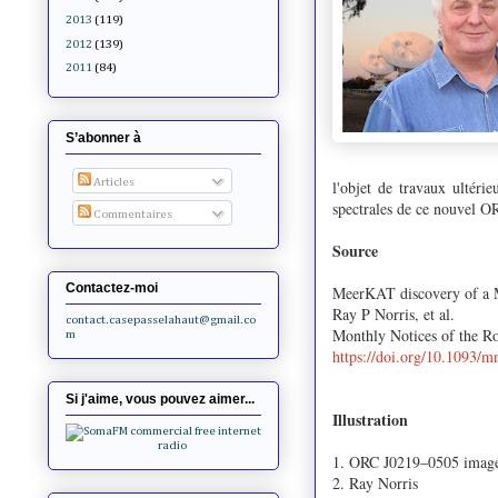
2013
(119)
2012
(139)
2011
(84)
S’abonner à
Articles
l'objet de travaux ultérie
spectrales de ce nouvel O
Commentaires
Source
Contactez-moi
MeerKAT discovery of a
Ray P Norris, et al.
contact.casepasselahaut@gmail.co
Monthly Notices of the Ro
m
https://doi.org/10.1093/m
Si j'aime, vous pouvez aimer...
Illustration
1. ORC J0219–0505 imagé 
2. Ray Norris