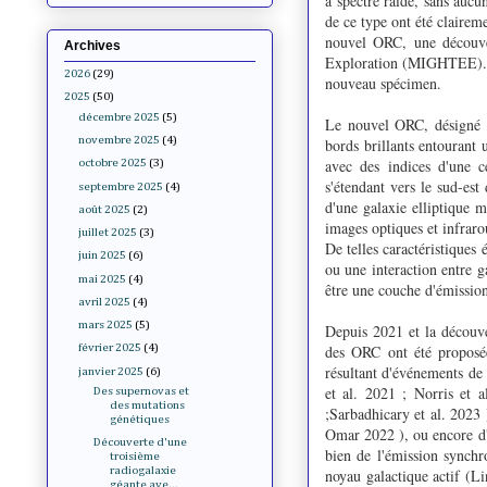
à spectre raide, sans aucu
de ce type ont été claire
nouvel ORC, une découver
Archives
Exploration (MIGHTEE). N
2026
(29)
nouveau spécimen.
2025
(50)
décembre 2025
(5)
Le nouvel ORC, désigné 
novembre 2025
(4)
bords brillants entourant
avec des indices d'une c
octobre 2025
(3)
s'étendant vers le sud-est 
septembre 2025
(4)
d'une galaxie elliptique 
août 2025
(2)
images optiques et infraro
juillet 2025
(3)
De telles caractéristiques 
juin 2025
(6)
ou une interaction entre 
mai 2025
(4)
être une couche d'émission
avril 2025
(4)
mars 2025
(5)
Depuis 2021 et la décou
des ORC ont été proposée
février 2025
(4)
résultant d'événements de s
janvier 2025
(6)
et al. 2021 ; Norris et 
Des supernovas et
des mutations
;Sarbadhicary et al. 2023 
génétiques
Omar 2022 ), ou encore d'
Découverte d'une
bien de l'émission synchro
troisième
radiogalaxie
noyau galactique actif (L
géante ave...