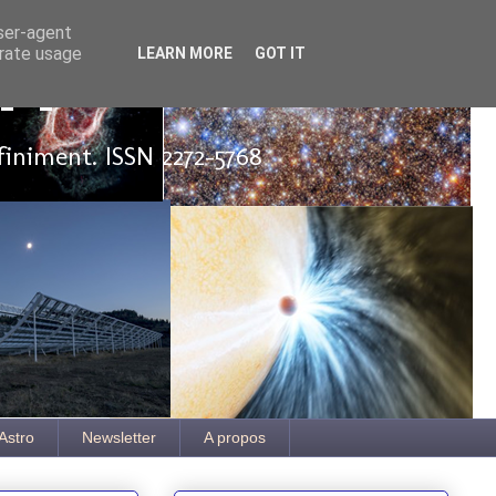
user-agent
erate usage
LEARN MORE
GOT IT
ut
finiment. ISSN 2272-5768
Astro
Newsletter
A propos