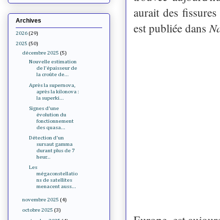
aurait des fissure
Archives
Na
est publiée dans
2026
(29)
2025
(50)
décembre 2025
(5)
Nouvelle estimation
de l'épaisseur de
la croûte de...
Après la supernova,
après la kilonova :
la superki...
Signes d'une
évolution du
fonctionnement
des quasa...
Détection d'un
sursaut gamma
durant plus de 7
heur...
Les
mégaconstellatio
ns de satellites
menacent auss...
novembre 2025
(4)
octobre 2025
(3)
Europe, est aujourd