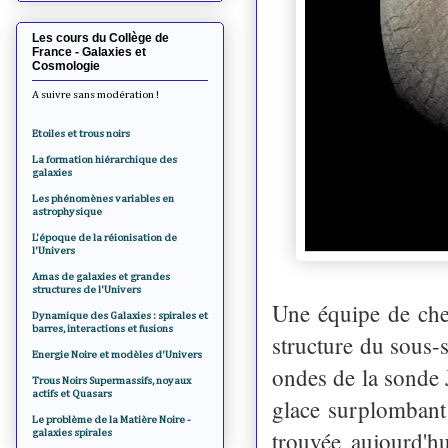
Les cours du Collège de
France - Galaxies et
Cosmologie
A suivre sans modération !
Etoiles et trous noirs
La formation hiérarchique des
galaxies
Les phénomènes variables en
astrophysique
L'époque de la réionisation de
l'Univers
Amas de galaxies et grandes
structures de l'Univers
Une équipe de cher
Dynamique des Galaxies : spirales et
barres, interactions et fusions
structure du sous-
Energie Noire et modèles d'Univers
ondes de la sonde 
Trous Noirs Supermassifs, noyaux
actifs et Quasars
glace surplombant 
Le problème de la Matière Noire -
trouvée aujourd'h
galaxies spirales