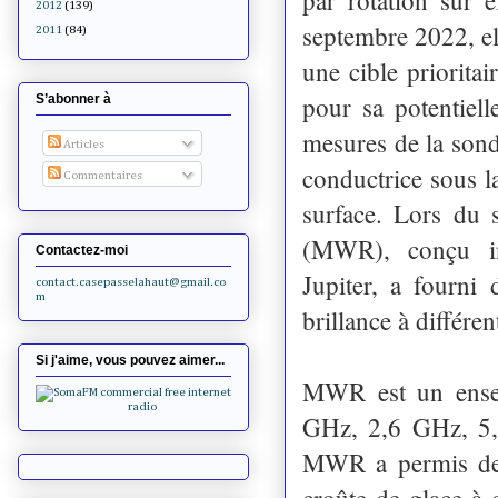
2012
(139)
septembre 2022, el
2011
(84)
une cible prioritai
pour sa potentiell
S’abonner à
mesures de la sond
Articles
conductrice sous la
Commentaires
surface. Lors du 
(MWR), conçu in
Contactez-moi
Jupiter, a fourni
contact.casepasselahaut@gmail.co
m
brillance à différe
Si j'aime, vous pouvez aimer...
MWR est un ensem
GHz, 2,6 GHz, 5,
MWR a permis de 
croûte de glace à