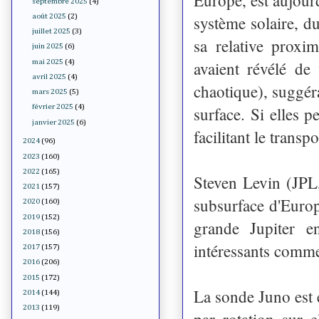
septembre 2025
(4)
système solaire, du
août 2025
(2)
juillet 2025
(3)
sa relative proxi
juin 2025
(6)
mai 2025
(4)
avaient révélé de
avril 2025
(4)
chaotique), suggéra
mars 2025
(5)
février 2025
(4)
surface. Si elles pe
janvier 2025
(6)
facilitant le transp
2024
(96)
2023
(160)
2022
(165)
Steven Levin (JPL,
2021
(157)
subsurface d'Europ
2020
(160)
2019
(152)
grande Jupiter e
2018
(156)
intéressants com
2017
(157)
2016
(206)
2015
(172)
La sonde Juno est e
2014
(144)
2013
(119)
par rotation sur 