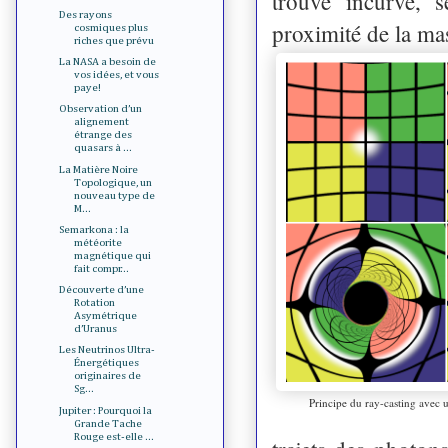
trouve incurvé, s
Des rayons
proximité de la ma
cosmiques plus
riches que prévu
La NASA a besoin de
vos idées, et vous
paye!
Observation d’un
alignement
étrange des
quasars à ...
La Matière Noire
Topologique, un
nouveau type de
M...
Semarkona : la
météorite
magnétique qui
fait compr...
Découverte d’une
Rotation
Asymétrique
d’Uranus
Les Neutrinos Ultra-
Énergétiques
originaires de
Sg...
Principe du ray-casting avec u
Jupiter : Pourquoi la
Grande Tache
Rouge est-elle ...