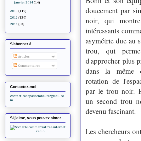
Bohn et son équ
janvier 2014
(14)
doucement par sim
2013
(119)
noir, qui montre
2012
(139)
2011
(84)
intéressants comm
asymétrie due au s
S’abonner à
trou, qui perm
Articles
d'approcher plus pr
Commentaires
dans la même d
rotation de l'esp
Contactez-moi
par le trou noir. 
contact.casepasselahaut@gmail.co
un second trou noi
m
devenu fascinant.
Si j'aime, vous pouvez aimer...
Les chercheurs ont