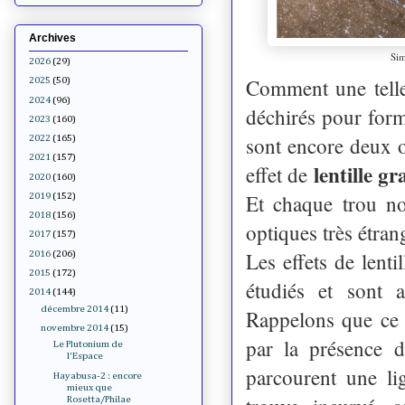
Archives
Sim
2026
(29)
Comment une telle 
2025
(50)
2024
(96)
déchirés pour form
2023
(160)
sont encore deux ob
2022
(165)
2021
(157)
lentille gr
effet de
2020
(160)
Et chaque trou no
2019
(152)
2018
(156)
optiques très étra
2017
(157)
Les effets de lenti
2016
(206)
2015
(172)
étudiés et sont 
2014
(144)
décembre 2014
(11)
Rappelons que ce 
novembre 2014
(15)
par la présence d
Le Plutonium de
l'Espace
parcourent une li
Hayabusa-2 : encore
mieux que
Rosetta/Philae