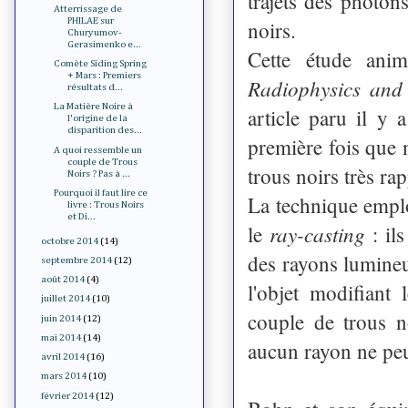
trajets des photon
Atterrissage de
PHILAE sur
noirs.
Churyumov-
Gerasimenko e...
Cette étude anim
Comète Siding Spring
+ Mars : Premiers
Radiophysics an
résultats d...
La Matière Noire à
article paru il y 
l'origine de la
disparition des...
première fois que 
A quoi ressemble un
couple de Trous
trous noirs très ra
Noirs ? Pas à ...
Pourquoi il faut lire ce
La technique emplo
livre : Trous Noirs
et Di...
ray-casting
le
: il
octobre 2014
(14)
des rayons lumineu
septembre 2014
(12)
août 2014
(4)
l'objet modifiant 
juillet 2014
(10)
couple de trous n
juin 2014
(12)
mai 2014
(14)
aucun rayon ne peu
avril 2014
(16)
mars 2014
(10)
février 2014
(12)