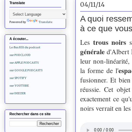
04/11/14
Translate
A quoi ressem
Powered by
Translate
à ce que vous
A écouter...
trous noirs
Les
s
Le flux RSS du podcast
générale
d'Albert 
sur PODCLOUD
leur non-linéarité
sur APPLE PODCASTS
espa
la forme de l'
sur GOOGLE PODCASTS
fusionner. Et bien
sur SPOTIFY
sur YOUTUBE
réussie. Cet objet
sur DEEZER
exactement ce qu'
noirs verrait en les
Rechercher dans ce site