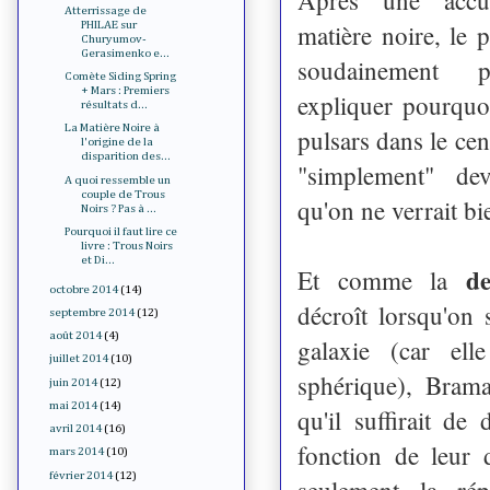
Atterrissage de
matière noire, le p
PHILAE sur
Churyumov-
Gerasimenko e...
soudainement p
Comète Siding Spring
+ Mars : Premiers
expliquer pourquo
résultats d...
La Matière Noire à
pulsars dans le cent
l'origine de la
disparition des...
"simplement" de
A quoi ressemble un
couple de Trous
qu'on ne verrait bi
Noirs ? Pas à ...
Pourquoi il faut lire ce
livre : Trous Noirs
et Di...
d
Et comme la
octobre 2014
(14)
décroît lorsqu'on 
septembre 2014
(12)
août 2014
(4)
galaxie (car el
juillet 2014
(10)
sphérique), Brama
juin 2014
(12)
mai 2014
(14)
qu'il suffirait de
avril 2014
(16)
fonction de leur 
mars 2014
(10)
février 2014
(12)
seulement la rép