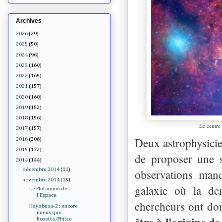
Archives
2026
(29)
2025
(50)
2024
(96)
2023
(160)
2022
(165)
2021
(157)
2020
(160)
2019
(152)
2018
(156)
Le centre
2017
(157)
Deux astrophysici
2016
(206)
2015
(172)
de proposer une s
2014
(144)
décembre 2014
(11)
observations manq
novembre 2014
(15)
galaxie où la de
Le Plutonium de
l'Espace
chercheurs ont don
Hayabusa-2 : encore
mieux que
être à l'origine d
Rosetta/Philae