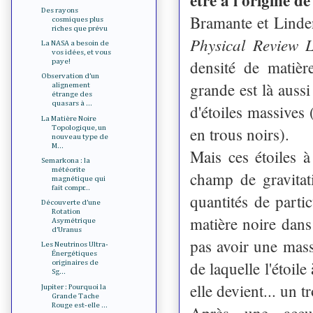
Des rayons
Bramante et Linde
cosmiques plus
riches que prévu
Physical Review L
La NASA a besoin de
vos idées, et vous
densité de matièr
paye!
Observation d’un
grande est là aussi
alignement
étrange des
quasars à ...
d'étoiles massives 
La Matière Noire
Topologique, un
en trous noirs).
nouveau type de
M...
Mais ces étoiles à
Semarkona : la
météorite
champ de gravitat
magnétique qui
fait compr...
quantités de parti
Découverte d’une
Rotation
matière noire
dans 
Asymétrique
d’Uranus
pas avoir une mass
Les Neutrinos Ultra-
Énergétiques
de laquelle l'étoil
originaires de
Sg...
elle devient... un t
Jupiter : Pourquoi la
Grande Tache
Rouge est-elle ...
Après une accum