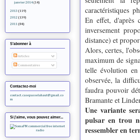
janvier 2014
(14)
caractéristiques 
2013
(119)
En effet, d'après 
2012
(139)
2011
(84)
inversement propo
distance) et propo
S’abonner à
Alors, certes, l'obs
Articles
maximum de signaux
Commentaires
telle évolution en
observée, la diffic
Contactez-moi
faudra pouvoir dét
contact.casepasselahaut@gmail.co
Bramante et Linde
m
Une variante ser
pulsar en trou n
Si j'aime, vous pouvez aimer...
ressembler en ter