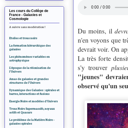
Les cours du Collège de
France - Galaxies et
Cosmologie
A suivre sans modération !
devr
Du moins, il
n'en voyons que t
Etoiles et trous noirs
La formation hiérarchique des
devrait voir. On ap
galaxies
La très forte densi
Les phénomènes variables en
astrophysique
plusie
s'y trouver
L'époque de la réionisation de
l'Univers
"jeunes" devraie
Amas de galaxies et grandes
observé qu'un seu
structures de l'Univers
Dynamique des Galaxies : spirales et
barres, interactions et fusions
Energie Noire et modèles d'Univers
Trous Noirs Supermassifs, noyaux
actifs et Quasars
Le problème de la Matière Noire -
galaxies spirales