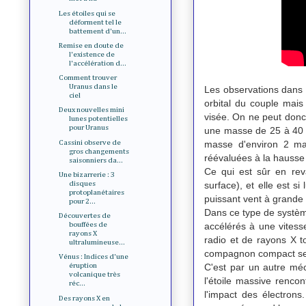
Les étoiles qui se
déforment tel le
battement d'un...
Remise en doute de
l'existence de
l'accélération d...
Comment trouver
Uranus dans le
Les observations dans
ciel
orbital du couple mais 
Deux nouvelles mini
visée. On ne peut donc
lunes potentielles
pour Uranus
une masse de 25 à 40 ma
Cassini observe de
masse d'environ 2 mas
gros changements
réévaluées à la hausse e
saisonniers da...
Ce qui est sûr en rev
Une bizarrerie : 3
surface), et elle est s
disques
protoplanétaires
puissant vent à grande 
pour 2...
Dans ce type de système
Découvertes de
accélérés à une vitesse 
bouffées de
rayons X
radio et de rayons X t
ultralumineuse...
compagnon compact se 
Vénus : Indices d'une
C'est par un autre mé
éruption
volcanique très
l'étoile massive renco
réc...
l'impact des électron
Des rayons X en