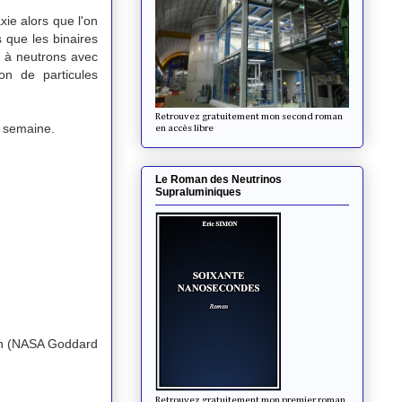
ie alors que l'on
 que les binaires
e à neutrons avec
on de particules
Retrouvez gratuitement mon second roman
te semaine.
en accès libre
Le Roman des Neutrinos
Supraluminiques
an (NASA Goddard
Retrouvez gratuitement mon premier roman