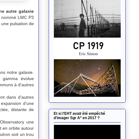
ne autre galaxie
ple nommé LMC P3
e une pulsation de
ns notre galaxie.
ns gamma évolue
ommuns à d'autres
nt dans d'autres
n expansion d'une
tée, distante de
Et si l'EHT avait été empêché
d'imager Sgr A* en 2017 ?
 Observatory une
t en orbite autour
utron soit un trou