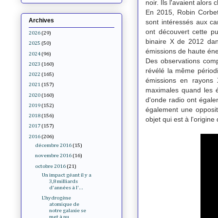
noir. Ils l'avaient alor
En 2015, Robin Corbet
Archives
sont intéressés aux ca
ont découvert cette p
2026
(29)
binaire X de 2012 dan
2025
(50)
émissions de haute én
2024
(96)
Des observations compl
2023
(160)
révélé la même périod
2022
(165)
émissions en rayons 
2021
(157)
maximales quand les é
2020
(160)
d'onde radio ont égale
2019
(152)
également une opposit
2018
(156)
objet qui est à l'origi
2017
(157)
2016
(206)
décembre 2016
(15)
novembre 2016
(16)
octobre 2016
(21)
Un impact géant il y a
3,8 milliards
d'années à l'...
L'hydrogène
atomique de
notre galaxie se
met à nu