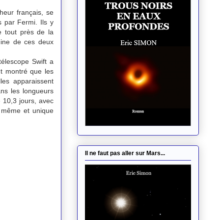
eur français, se
 par Fermi. Ils y
 tout près de la
gine de ces deux
télescope Swift a
t montré que les
es apparaissent
ns les longueurs
 10,3 jours, avec
u même et unique
Il ne faut pas aller sur Mars...