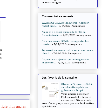
en texte intégral
Commentaires récents
WASHINGTON, Aug 4 (Reuters) - A SpaceX
rocket piec...
- 8/4/2026
- Anonymous
Amazon a déposé auprès de la FCC, la
Commission fé...
- 7/28/2026
- Anonymous
Deja c est assez difficile de supporter les
conste...
- 7/27/2026
- Anonymous
on
Réponse à anonyme : oui ce serait une bonne
se
idée d...
- 7/26/2026
- Anonymous
ns
On peut aussi ajouter que ces engins vont
augmente...
- 7/25/2026
- Anonymous
Les favoris de la semaine
Observer l'éclipse de Soleil
sans lunettes spéciales,
grâce à un sténopé.
Vous aimeriez observer
l’éclipse partielle de soleil
ce vendredi 20 mars, mais
vous n’avez pas pu vous procurer les lunettes
ticle plus ancien
spéciales en ...