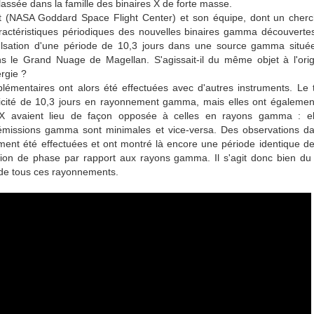
s classée dans la famille des binaires X de forte masse.
 (NASA Goddard Space Flight Center) et son équipe, dont un cherch
ractéristiques périodiques des nouvelles binaires gamma découvertes
ulsation d'une période de 10,3 jours dans une source gamma située
s le Grand Nuage de Magellan. S'agissait-il du même objet à l'ori
ergie ?
émentaires ont alors été effectuées avec d'autres instruments. Le 
icité de 10,3 jours en rayonnement gamma, mais elles ont égalemen
X avaient lieu de façon opposée à celles en rayons gamma : ell
missions gamma sont minimales et vice-versa. Des observations da
ment été effectuées et ont montré là encore une période identique de
ion de phase par rapport aux rayons gamma. Il s'agit donc bien d
ne de tous ces rayonnements.