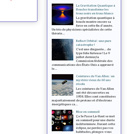
La Gravitation Quantique à
Boucles transforme les
trous noirs en trous blancs
La gravitation quantique à
boucle montre encore sa
force en cette fin d'année.
Un trio de physiciens spécialistes de cette
théorie...
Reflect Orbital : une pure
catastrophe !
C’est une dinguerie... de
type folie furieuse ! Le 9
juillet dernier, la
Commission fédérale des
communications des États-Unis a approuvé
le...
Ceintures de Van Allen : un
mystère vieux de 60 ans
résolu
Les ceintures de Van Allen
ont été découvertes en
1958. Elles sont constituées
majoritairement de protons et d’électrons
énergétiques ca...
Mise en sommeil
Ça Se Passe Là-Haut se met
en sommeil pour une durée
indéterminée. Durant cette
éclipse, ne perdez pas vos
habitudes, plongez-vous