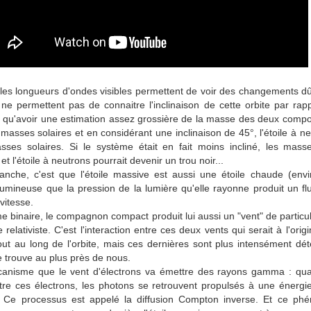
 les longueurs d'ondes visibles permettent de voir des changements
ne permettent pas de connaitre l'inclinaison de cette orbite par rapp
 qu'avoir une estimation assez grossière de la masse des deux composa
sses solaires et en considérant une inclinaison de 45°, l'étoile à ne
ses solaires. Si le système était en fait moins incliné, les masse
t l'étoile à neutrons pourrait devenir un trou noir...
anche, c'est que l'étoile massive est aussi une étoile chaude (env
i lumineuse que la pression de la lumière qu'elle rayonne produit un f
vitesse.
 binaire, le compagnon compact produit lui aussi un "vent" de particul
relativiste. C'est l'interaction entre ces deux vents qui serait à l'ori
out au long de l'orbite, mais ces dernières sont plus intensément dét
trouve au plus près de nous.
canisme que le vent d'électrons va émettre des rayons gamma : qua
ntre ces électrons, les photons se retrouvent propulsés à une énergi
s. Ce processus est appelé la diffusion Compton inverse. Et ce ph