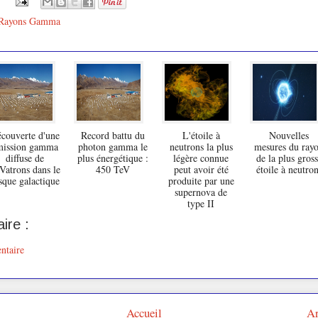
Rayons Gamma
couverte d'une
Record battu du
L'étoile à
Nouvelles
mission gamma
photon gamma le
neutrons la plus
mesures du ray
diffuse de
plus énergétique :
légère connue
de la plus gros
Vatrons dans le
450 TeV
peut avoir été
étoile à neutro
sque galactique
produite par une
supernova de
type II
ire :
ntaire
Accueil
Ar