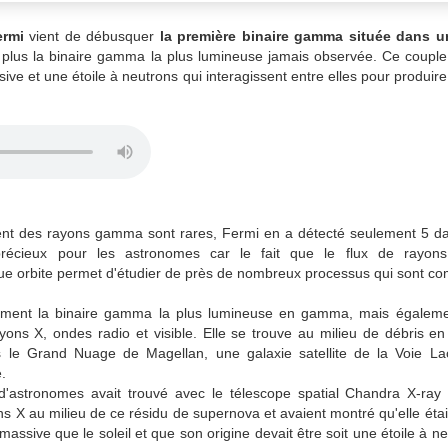
ermi
vient de débusquer
la première binaire gamma située dans u
e plus la binaire gamma la plus lumineuse jamais observée. Ce cou
sive et une étoile à neutrons qui interagissent entre elles pour produir
ent des rayons gamma sont rares, Fermi en a détecté seulement 5 da
récieux pour les astronomes car le fait que le flux de rayo
e orbite permet d'étudier de près de nombreux processus qui sont c
ment la binaire gamma la plus lumineuse en gamma, mais égaleme
yons X, ondes radio et visible. Elle se trouve au milieu de débris e
 le Grand Nuage de Magellan, une galaxie satellite de la Voie Lac
e.
'astronomes avait trouvé avec le télescope spatial Chandra X-ray
s X au milieu de ce résidu de supernova et avaient montré qu'elle étai
massive que le soleil et que son origine devait être soit une étoile à ne