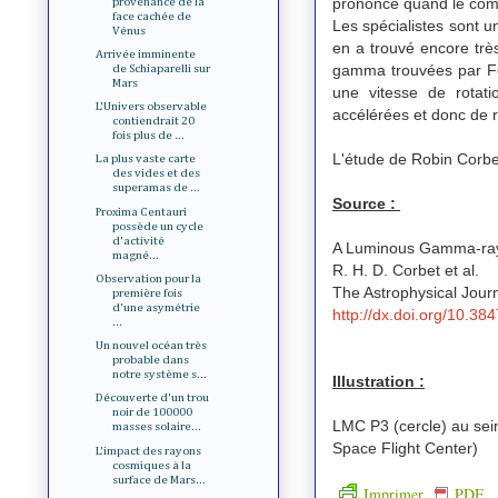
prononcé quand le comp
provenance de la
face cachée de
Les spécialistes sont u
Vénus
en a trouvé encore très
Arrivée imminente
gamma trouvées par Fe
de Schiaparelli sur
Mars
une vitesse de rotati
L'Univers observable
accélérées et donc de
contiendrait 20
fois plus de ...
L'étude de Robin Corbet
La plus vaste carte
des vides et des
superamas de ...
Source :
Proxima Centauri
possède un cycle
d'activité
A Luminous Gamma-ray 
magné...
R. H. D. Corbet et al.
Observation pour la
The Astrophysical Jou
première fois
d'une asymétrie
http://dx.doi.org/10.3
...
Un nouvel océan très
probable dans
notre système s...
Illustration :
Découverte d'un trou
noir de 100000
LMC P3 (cercle) au se
masses solaire...
Space Flight Center)
L'impact des rayons
cosmiques à la
surface de Mars...
Imprimer
PDF