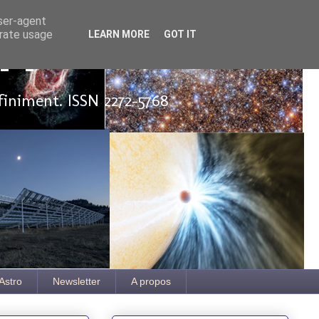
user-agent
erate usage
LEARN MORE
GOT IT
ut
finiment. ISSN 2272-5768
Astro
Newsletter
A propos