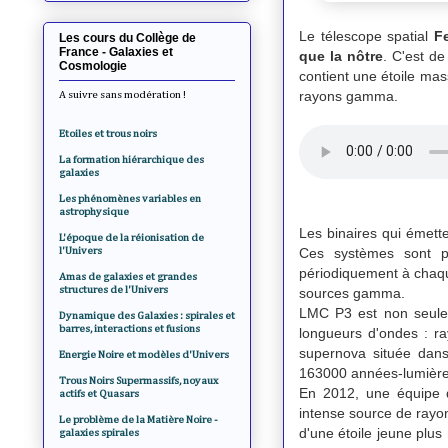
Le télescope spatial
F
Les cours du Collège de
France - Galaxies et
que la nôtre
. C'est d
Cosmologie
contient une étoile mas
rayons gamma.
A suivre sans modération !
Etoiles et trous noirs
La formation hiérarchique des
galaxies
Les phénomènes variables en
astrophysique
Les binaires qui émett
L'époque de la réionisation de
l'Univers
Ces systèmes sont p
périodiquement à chaqu
Amas de galaxies et grandes
structures de l'Univers
sources gamma.
LMC P3 est non seule
Dynamique des Galaxies : spirales et
barres, interactions et fusions
longueurs d'ondes : ra
supernova située dans
Energie Noire et modèles d'Univers
163000 années-lumièr
Trous Noirs Supermassifs, noyaux
En 2012, une équipe d
actifs et Quasars
intense source de rayon
Le problème de la Matière Noire -
d'une étoile jeune plus 
galaxies spirales