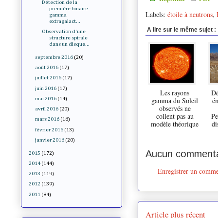
Détection de la
première binaire
Labels:
étoile à neutrons
,
gamma
extragalact...
A lire sur le même sujet :
Observation d'une
structure spirale
dans un disque...
septembre 2016
(20)
août 2016
(17)
juillet 2016
(17)
juin 2016
(17)
Les rayons
Dé
gamma du Soleil
é
mai 2016
(14)
observés ne
avril 2016
(20)
collent pas au
Pe
mars 2016
(16)
modèle théorique
di
février 2016
(13)
janvier 2016
(20)
Aucun commenta
2015
(172)
2014
(144)
Enregistrer un comme
2013
(119)
2012
(139)
2011
(84)
Article plus récent