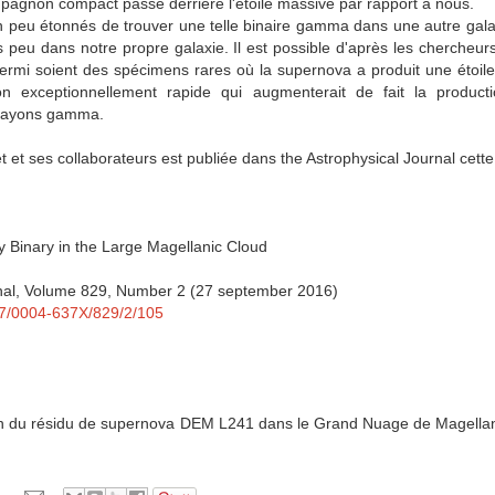
agnon compact passe derrière l'étoile massive par rapport à nous.
n peu étonnés de trouver une telle binaire gamma dans une autre galax
 peu dans notre propre galaxie. Il est possible d'après les chercheurs
rmi soient des spécimens rares où la supernova a produit une étoil
on exceptionnellement rapide qui augmenterait de fait la producti
 rayons gamma.
 et ses collaborateurs est publiée dans the Astrophysical Journal cet
Binary in the Large Magellanic Cloud
rnal, Volume 829, Number 2 (27 september 2016)
847/0004-637X/829/2/105
in du résidu de supernova DEM L241 dans le Grand Nuage de Magell