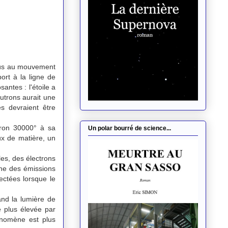
 dûs au mouvement
ort à la ligne de
ntes : l'étoile a
utrons aurait une
s devraient être
iron 30000° à sa
Un polar bourré de science...
lux de matière, un
es, des électrons
gine des émissions
ectées lorsque le
nd la lumière de
e plus élevée par
énomène est plus