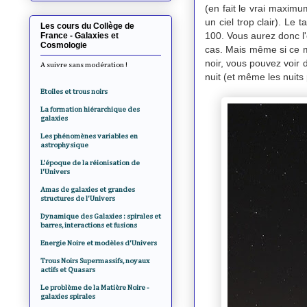
(en fait le vrai maximum
un ciel trop clair). Le 
Les cours du Collège de
100. Vous aurez donc l'
France - Galaxies et
Cosmologie
cas. Mais même si ce ma
noir, vous pouvez voir d
A suivre sans modération !
nuit (et même les nuits
Etoiles et trous noirs
La formation hiérarchique des
galaxies
Les phénomènes variables en
astrophysique
L'époque de la réionisation de
l'Univers
Amas de galaxies et grandes
structures de l'Univers
Dynamique des Galaxies : spirales et
barres, interactions et fusions
Energie Noire et modèles d'Univers
Trous Noirs Supermassifs, noyaux
actifs et Quasars
Le problème de la Matière Noire -
galaxies spirales