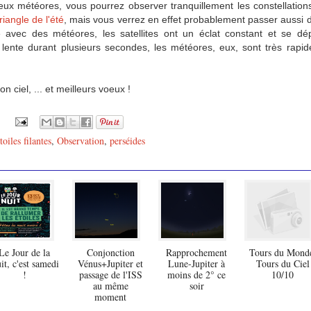
 deux météores, vous pourrez observer tranquillement les constellations
iangle de l'été
, mais vous verrez en effet probablement passer aussi des
 avec des météores, les satellites ont un éclat constant et se dép
 lente durant plusieurs secondes, les météores, eux, sont très rapide
 ciel, ... et meilleurs voeux !
toiles filantes
,
Observation
,
perséides
Le Jour de la
Conjonction
Rapprochement
Tours du Mond
it, c'est samedi
Vénus+Jupiter et
Lune-Jupiter à
Tours du Ciel
!
passage de l'ISS
moins de 2° ce
10/10
au même
soir
moment