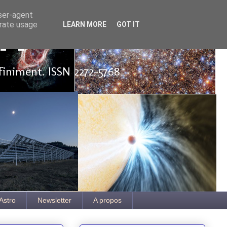
user-agent
erate usage
LEARN MORE
GOT IT
ut
finiment. ISSN 2272-5768
Astro
Newsletter
A propos