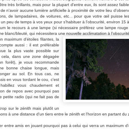
e très brillants, mais pour la plupart d'entre eux, ils sont assez faibl
e n'avoir aucune lumière artificielle à proximité de votre lieu d'observ
ons, de lampadaires, de voitures, etc... pour que votre œil puisse les
er un peu de temps à vos yeux pour s'habituer à l'obscurité, environ 15 
um le recours à une lampe (si nécessaire préférez une lampe rouge 
e blanc/bleuté, qui nécessitera une nouvelle acclimatation à l'obscurit
n maximum d'étoiles filantes, la
compte aussi : il est préférable
ue la plus vaste possible sur
r cela, dans une zone dégagée
'un forêt), je vous recommande
ne bonne chaise longue, mais
onger au sol. En tous cas, ne
sis en vous tordant le cou, c'est
habillez vous chaudement et
tion de repos avec pourquoi pas
e petite radio (qui ne fait pas de
rop sur le zénith mais plutôt un
ons à une distance d'un tiers entre le zénith et l'horizon en partant du 
r entre amis en jouant pourquoi pas à celui qui verra un maximum d'ét