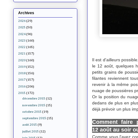
Archives
2026
(29)
2025
(50)
2024
(96)
2023
(160)
2022
(165)
2021
(157)
Il est d'ailleurs possib
2020
(160)
le 12 août, quelques he
2019
(152)
petits grains de poussi
2018
(156)
filantes reviennent to
2017
(157)
revenir à la même posit
2016
(206)
nuage de poussières pr
2015
(172)
Or la position du nuag
décembre 2015
(12)
dedans de plus en plus.
novembre 2015
(15)
déjà prévoir un plus imp
octobre 2015
(19)
septembre 2015
(15)
Comment faire p
août 2015
(9)
12 août au soir ou
juillet 2015
(12)
Comme vous l'avez comp
juin 2015
(12)