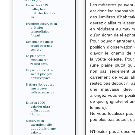
Les météores peuvent êtr
Perséides 2015 :
belle pluie
est donc indispensable d
d'étoiles filantes
des lumières d'habitati
en...
devrez d'ailleurs laiss
Première observation
d'étoiles
en réduisant au maxim
primordiales
qu'un écran de téléphon
(popul...
Pour pouvoir attraper u
L'exoplanète qui se
prend pour une
position d'observation 
comète
d'avoir le champ de v
La plus petite
la voûte céleste. Pou
exoplanète :
record battu
(une plaine plutôt qu
Regardez le ciel ce
non pas seulement u
soir et plongez
carrément de vous all
dans l'espace-...
restez pas debout ni as
Matière Noire : vers
une preuve
une mauvaise idée, 
indirecte par les
allongez vous en posi
...
de quoi grignoter et un
Environ 1000
lumière).
galaxies ultra-
diffuses dans
Ne vous focalisez pas t
l'Amas d...
peu plus bas autour, dis
Observation
exceptionnelle
des détails d'une
N'hésitez pas à observe
galax...