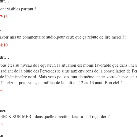
 dit…
ont visibles partout !
07:18
t…
'avoir mis un commentaire audio,pour ceux que ça rebute de lire;merci!!!
04:10
 dit…
s êtes au niveau de l'équateur, la situation est moins favorable que dans l'hé
radiant de la pluie des Perseides se situe aux environs de la constellation de Pe
 de l'hémisphère nord. Mais vous pouvez tout de même tenter votre chance, en 
r l'horizon, pour vous, en milieu de la nuit du 12 au 13 aout. Bon ciel !
03
 merci
BERCK SUR MER , dans quelle direction faudra -t-il regarder ?
55
 dit…