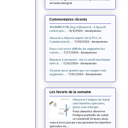
en texte intégral
Commentaires récents
WASHINGTON, Aug 4 (Reuters) - A SpaceX
rocket piec...
- 8/4/2026
- Anonymous
Amazon a déposé auprès de la FCC, la
Commission fé...
- 7/28/2026
- Anonymous
Deja c est assez difficile de supporter les
conste...
- 7/27/2026
- Anonymous
Réponse à anonyme : oui ce serait une bonne
idée d...
- 7/26/2026
- Anonymous
On peut aussi ajouter que ces engins vont
augmente...
- 7/25/2026
- Anonymous
Les favoris de la semaine
Observer l'éclipse de Soleil
sans lunettes spéciales,
grâce à un sténopé.
Vous aimeriez observer
l’éclipse partielle de soleil
ce vendredi 20 mars, mais
vous n’avez pas pu vous procurer les lunettes
spéciales en ...