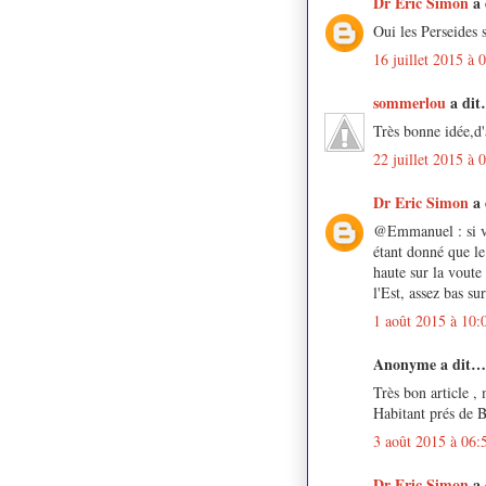
Dr Eric Simon
a
Oui les Perseides s
16 juillet 2015 à 
sommerlou
a di
Très bonne idée,d
22 juillet 2015 à 
Dr Eric Simon
a
@Emmanuel : si vou
étant donné que le 
haute sur la voute
l'Est, assez bas su
1 août 2015 à 10:
Anonyme a dit…
Très bon article ,
Habitant prés de 
3 août 2015 à 06:
Dr Eric Simon
a