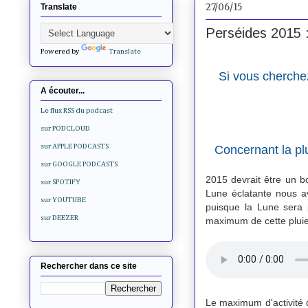
27/06/15
Translate
Perséides 2015 : 
Powered by
Translate
Si vous cherchez
A écouter...
Le flux RSS du podcast
sur PODCLOUD
sur APPLE PODCASTS
Concernant la pl
sur GOOGLE PODCASTS
2015 devrait être un b
sur SPOTIFY
Lune éclatante nous av
sur YOUTUBE
puisque la Lune sera 
sur DEEZER
maximum de cette pluie d
Rechercher dans ce site
Le maximum d'activité