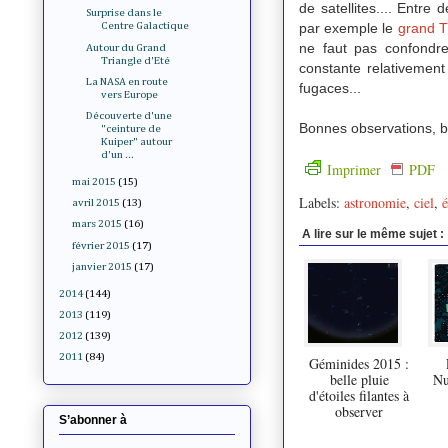
de satellites.... Entre
Surprise dans le
par exemple le
grand Tr
Centre Galactique
ne faut pas confondre
Autour du Grand
Triangle d'Eté
constante relativement
La NASA en route
fugaces...
vers Europe
Découverte d'une
Bonnes observations, bon
"ceinture de
Kuiper" autour
d'un ...
Imprimer
PDF
mai 2015
(15)
Labels:
astronomie
,
ciel
,
é
avril 2015
(13)
mars 2015
(16)
A lire sur le même sujet :
février 2015
(17)
janvier 2015
(17)
2014
(144)
2013
(119)
2012
(139)
2011
(84)
Géminides 2015 :
belle pluie
Nu
d'étoiles filantes à
observer
S’abonner à