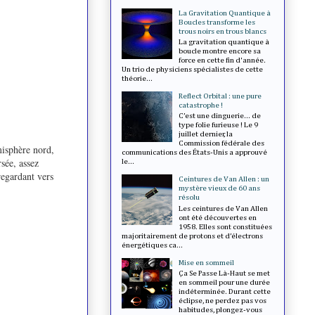
La Gravitation Quantique à
Boucles transforme les
trous noirs en trous blancs
La gravitation quantique à
boucle montre encore sa
force en cette fin d'année.
Un trio de physiciens spécialistes de cette
théorie...
Reflect Orbital : une pure
catastrophe !
C’est une dinguerie... de
type folie furieuse ! Le 9
juillet dernier, la
Commission fédérale des
misphère nord,
communications des États-Unis a approuvé
rsée, assez
le...
regardant vers
Ceintures de Van Allen : un
mystère vieux de 60 ans
résolu
Les ceintures de Van Allen
ont été découvertes en
1958. Elles sont constituées
majoritairement de protons et d’électrons
énergétiques ca...
Mise en sommeil
Ça Se Passe Là-Haut se met
en sommeil pour une durée
indéterminée. Durant cette
éclipse, ne perdez pas vos
habitudes, plongez-vous