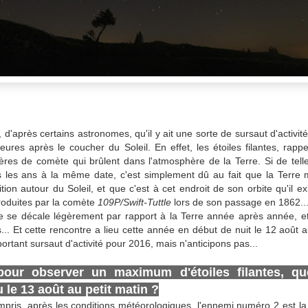
le, d'après certains astronomes, qu'il y ait une sorte de sursaut d'activi
ures après le coucher du Soleil. En effet, les étoiles filantes, rappe
ères de comète qui brûlent dans l'atmosphère de la Terre. Si de telles
us les ans à la même date, c'est simplement dû au fait que la Terre
ion autour du Soleil, et que c'est à cet endroit de son orbite qu'il e
oduites par la comète
109P/Swift-Tuttle
lors de son passage en 1862..
e se décale légèrement par rapport à la Terre année après année, e
.. Et cette rencontre a lieu cette année en début de nuit le 12 août a
ortant sursaut d'activité pour 2016, mais n'anticipons pas...
our observer un maximum d'étoiles filantes, qu
 le 13 août au petit matin ?
ris, après les conditions météorologiques, l'ennemi numéro 2 est la 