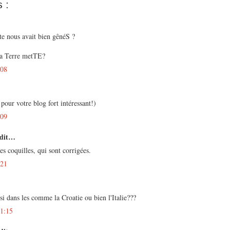
 :
te nous avait bien gênéS ?
 la Terre metTE?
:08
 pour votre blog fort intéressant!)
:09
 dit…
es coquilles, qui sont corrigées.
:21
si dans les comme la Croatie ou bien l'Italie???
21:15