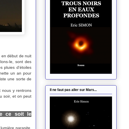
té en début de nuit
lons-le, sont des
 pluies d'étoiles
 mette un an pour
xiste une sorte de
.
Il ne faut pas aller sur Mars...
t nous y rentrons
u soir, et on peut
e ce soit le
lumière parasite.