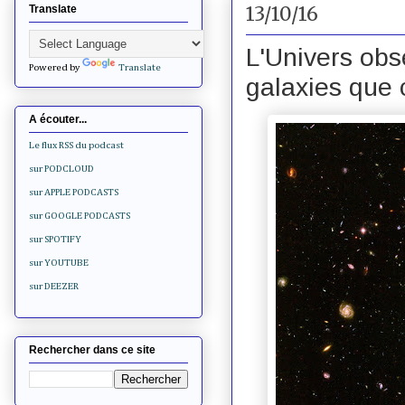
13/10/16
Translate
L'Univers obs
Powered by
Translate
galaxies que 
A écouter...
Le flux RSS du podcast
sur PODCLOUD
sur APPLE PODCASTS
sur GOOGLE PODCASTS
sur SPOTIFY
sur YOUTUBE
sur DEEZER
Rechercher dans ce site