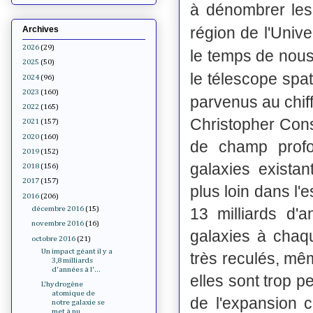
à dénombrer les 
région de l'Unive
Archives
2026
(29)
le temps de nous 
2025
(50)
le télescope spa
2024
(96)
2023
(160)
parvenus au chiff
2022
(165)
Christopher Cons
2021
(157)
2020
(160)
de champ prof
2019
(152)
galaxies exista
2018
(156)
2017
(157)
plus loin dans l'
2016
(206)
13 milliards d'
décembre 2016
(15)
novembre 2016
(16)
galaxies à chaq
octobre 2016
(21)
Un impact géant il y a
très reculés, mêm
3,8 milliards
d'années à l'...
elles sont trop p
L'hydrogène
atomique de
de l'expansion c
notre galaxie se
met à nu