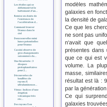
modèles mathém
Les étoiles qui se
déforment tel le
galaxies en fonc
battement d'un...
Remise en doute de
la densité de gal
l'existence de
l'accélération d...
Ce que les cherc
Comment trouver
Uranus dans le
ne sont pas unif
ciel
Deux nouvelles mini
n'avait que que
lunes potentielles
pour Uranus
présentes dans 
Cassini observe de
gros changements
saisonniers da...
que ce qui est 
Une bizarrerie : 3
volume. La plup
disques
protoplanétaires
pour 2...
masse, similaire
Découvertes de
bouffées de
résultat est là 
rayons X
ultralumineuse...
par la génération
Vénus : Indices d'une
éruption
Ce qui surpren
volcanique très
réc...
galaxies trouvées
Des rayons X en