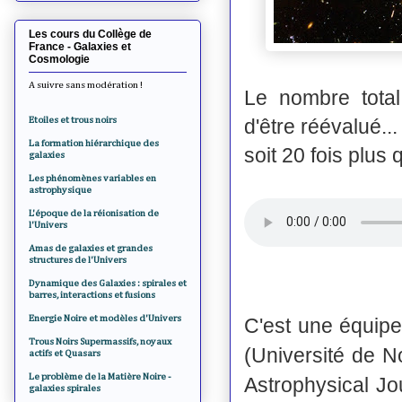
Les cours du Collège de
France - Galaxies et
Cosmologie
A suivre sans modération !
Le nombre total
Etoiles et trous noirs
d'être réévalué..
La formation hiérarchique des
soit 20 fois plus
galaxies
Les phénomènes variables en
astrophysique
L'époque de la réionisation de
l'Univers
Amas de galaxies et grandes
structures de l'Univers
Dynamique des Galaxies : spirales et
barres, interactions et fusions
Energie Noire et modèles d'Univers
C'est une équipe
Trous Noirs Supermassifs, noyaux
(Université de N
actifs et Quasars
Le problème de la Matière Noire -
Astrophysical J
galaxies spirales