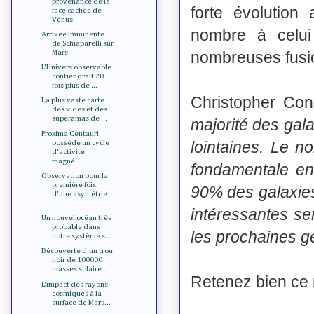
provenance de la
forte évolution
face cachée de
Vénus
nombre à celu
Arrivée imminente
de Schiaparelli sur
nombreuses fusio
Mars
L'Univers observable
contiendrait 20
fois plus de ...
Christopher Cons
La plus vaste carte
des vides et des
superamas de ...
majorité des gala
Proxima Centauri
lointaines. Le n
possède un cycle
d'activité
magné...
fondamentale en 
Observation pour la
première fois
90% des galaxies
d'une asymétrie
...
intéressantes se
Un nouvel océan très
probable dans
les prochaines g
notre système s...
Découverte d'un trou
noir de 100000
masses solaire...
Retenez bien ce 
L'impact des rayons
cosmiques à la
surface de Mars...