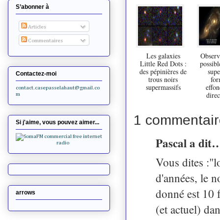
S’abonner à
Articles
Commentaires
Les galaxies
Observ
Little Red Dots :
possibl
des pépinières de
supe
Contactez-moi
trous noirs
for
supermassifs
effo
contact.casepasselahaut@gmail.co
direc
m
1 commentair
Si j'aime, vous pouvez aimer...
Pascal a dit
Vous dites :"l
d'années, le 
donné est 10 f
arrows
(et actuel) da