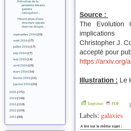
Détection de la
première binaire
gamma
Source :
extragalact...
Observation d'une
The Evolution
structure spirale
dans un disque...
implications
septembre 2016
(20)
Christopher J. Co
août 2016
(17)
juillet 2016
(17)
accepté pour pub
juin 2016
(17)
https://arxiv.org
mai 2016
(14)
avril 2016
(20)
mars 2016
(16)
février 2016
(13)
Illustration :
Le 
janvier 2016
(20)
2015
(172)
2014
(144)
Imprimer
PDF
2013
(119)
2012
(139)
Labels:
galaxies
2011
(84)
A lire sur le même sujet :