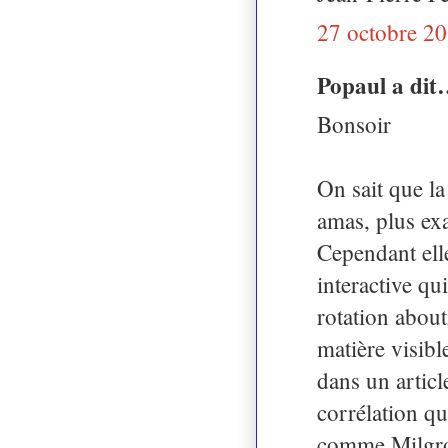
27 octobre 20
Popaul a di
Bonsoir
On sait que l
amas, plus ex
Cependant elle
interactive qu
rotation about
matière visib
dans un artic
corrélation qu
comme Milgrom 