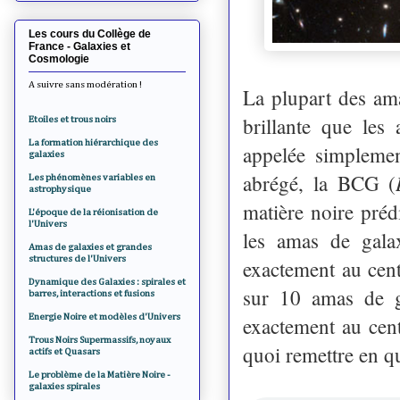
Les cours du Collège de
France - Galaxies et
Cosmologie
A suivre sans modération !
La plupart des ama
brillante que les 
Etoiles et trous noirs
La formation hiérarchique des
appelée simplemen
galaxies
abrégé, la BCG (
Les phénomènes variables en
astrophysique
matière noire préd
L'époque de la réionisation de
l'Univers
les amas de gala
Amas de galaxies et grandes
structures de l'Univers
exactement au cent
Dynamique des Galaxies : spirales et
sur 10 amas de g
barres, interactions et fusions
Energie Noire et modèles d'Univers
exactement au cent
Trous Noirs Supermassifs, noyaux
quoi remettre en qu
actifs et Quasars
Le problème de la Matière Noire -
galaxies spirales