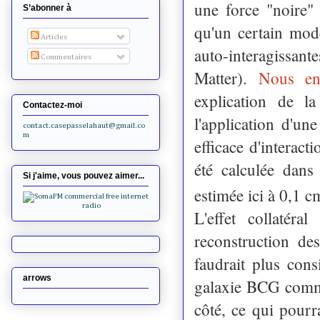
une force "noire" 
S’abonner à
qu'un certain mod
Articles
auto-interagissa
Commentaires
Matter).
Nous en
explication de l
Contactez-moi
l'application d'un
contact.casepasselahaut@gmail.co
m
efficace d'interact
été calculée dans
Si j'aime, vous pouvez aimer...
estimée ici à 0,1 c
L'effet collatéra
reconstruction des
faudrait plus cons
arrows
galaxie BCG comme 
côté, ce qui pourr