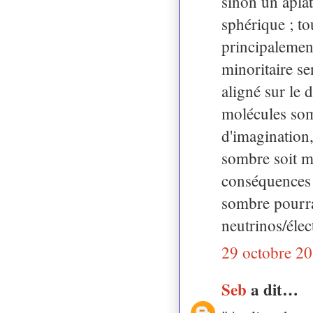
sinon un aplat
sphérique ; t
principalemen
minoritaire se
aligné sur le 
molécules som
d'imagination,
sombre soit m
conséquences 
sombre pourrai
neutrinos/élec
29 octobre 20
Seb
a dit…