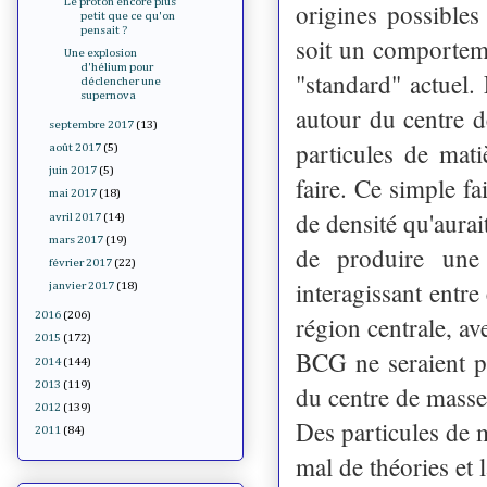
Le proton encore plus
origines possible
petit que ce qu'on
pensait ?
soit un comporteme
Une explosion
d'hélium pour
"standard" actuel.
déclencher une
supernova
autour du centre d
septembre 2017
(13)
particules de mati
août 2017
(5)
juin 2017
(5)
faire. Ce simple f
mai 2017
(18)
de densité qu'aurai
avril 2017
(14)
mars 2017
(19)
de produire une 
février 2017
(22)
interagissant entre
janvier 2017
(18)
2016
(206)
région centrale, av
2015
(172)
BCG ne seraient pl
2014
(144)
2013
(119)
du centre de masse
2012
(139)
Des particules de m
2011
(84)
mal de théories et 