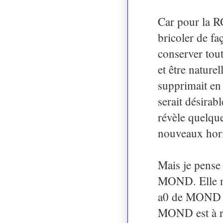
Car pour la RG
bricoler de fa
conserver tou
et être nature
supprimait en 
serait désirab
révèle quelqu
nouveaux hor
Mais je pense 
MOND. Elle ne 
a0 de MOND est
MOND est à re