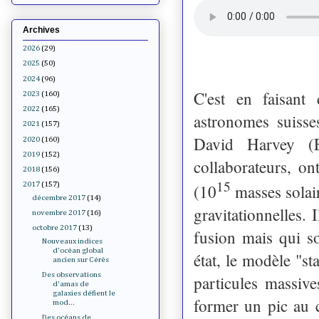
Archives
2026
(29)
2025
(50)
2024
(96)
C'est en faisant
2023
(160)
2022
(165)
astronomes suisse
2021
(157)
David Harvey (E
2020
(160)
2019
(152)
collaborateurs, o
2018
(156)
15
2017
(157)
(10
masses solair
décembre 2017
(14)
gravitationnelles. 
novembre 2017
(16)
octobre 2017
(13)
fusion mais qui so
Nouveaux indices
d'océan global
état, le modèle "st
ancien sur Cérès
Des observations
particules massive
d'amas de
galaxies défient le
former un pic au 
mod...
Des océans de