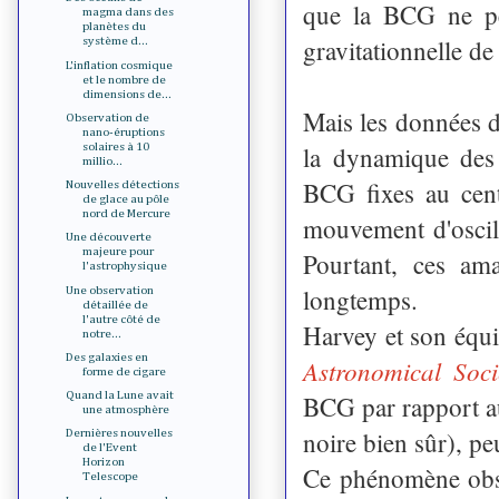
que la BCG ne peu
magma dans des
planètes du
gravitationnelle de
système d...
L'inflation cosmique
et le nombre de
dimensions de...
Mais les données d
Observation de
nano-éruptions
solaires à 10
la dynamique des 
millio...
BCG fixes au cent
Nouvelles détections
de glace au pôle
nord de Mercure
mouvement d'oscill
Une découverte
majeure pour
Pourtant, ces am
l'astrophysique
longtemps.
Une observation
détaillée de
l'autre côté de
Harvey et son équi
notre...
Des galaxies en
Astronomical Soci
forme de cigare
Quand la Lune avait
BCG par rapport au
une atmosphère
noire bien sûr), p
Dernières nouvelles
de l'Event
Horizon
Ce phénomène obse
Telescope