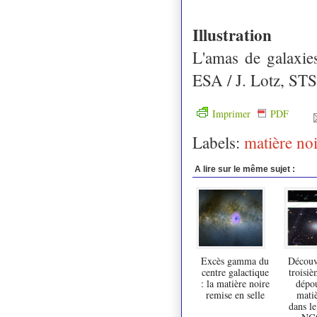
Illustration
L'amas de galaxi
ESA / J. Lotz, STS
Imprimer
PDF
Labels:
matière no
A lire sur le même sujet :
Excès gamma du
Découv
centre galactique
troisiè
: la matière noire
dépo
remise en selle
matiè
dans l