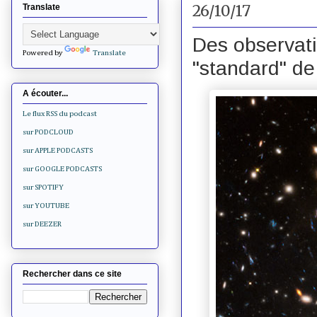
26/10/17
Translate
Des observati
Powered by
Translate
"standard" de
A écouter...
Le flux RSS du podcast
sur PODCLOUD
sur APPLE PODCASTS
sur GOOGLE PODCASTS
sur SPOTIFY
sur YOUTUBE
sur DEEZER
Rechercher dans ce site