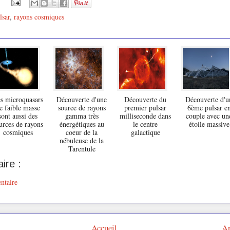
lsar
,
rayons cosmiques
s microquasars
Découverte d'une
Découverte du
Découverte d'u
e faible masse
source de rayons
premier pulsar
6ème pulsar e
sont aussi des
gamma très
milliseconde dans
couple avec un
urces de rayons
énergétiques au
le centre
étoile massive
cosmiques
coeur de la
galactique
nébuleuse de la
Tarentule
ire :
ntaire
Accueil
Ar