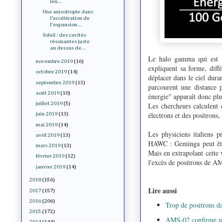
leu...
Une anisotropie dans
l’accélération de
l'expansion...
Soleil : des cavités
résonantes juste
au dessus de...
Le halo gamma qui est o
novembre 2019
(16)
expliquent sa forme, diffé
octobre 2019
(14)
déplacer dans le ciel duran
septembre 2019
(13)
parcourent une distance 
août 2019
(10)
énergie" apparaît donc plu
juillet 2019
(5)
Les chercheurs calculent
électrons et des positrons
juin 2019
(13)
mai 2019
(14)
Les physiciens italiens 
avril 2019
(13)
HAWC : Geminga peut êtr
mars 2019
(13)
Mais en extrapolant cette 
février 2019
(12)
l'excès de positrons de AM
janvier 2019
(14)
2018
(156)
Lire aussi
2017
(157)
2016
(206)
Trop de positrons 
2015
(172)
AMS-02 confirme un 
2014
(144)