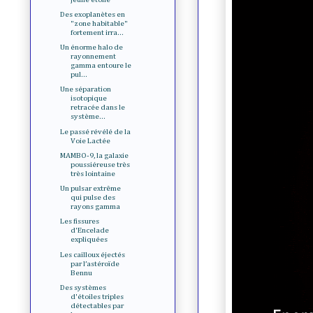
Des exoplanètes en
"zone habitable"
fortement irra...
Un énorme halo de
rayonnement
gamma entoure le
pul...
Une séparation
isotopique
retracée dans le
système...
Le passé révélé de la
Voie Lactée
MAMBO-9, la galaxie
poussiéreuse très
très lointaine
Un pulsar extrême
qui pulse des
rayons gamma
Les fissures
d'Encelade
expliquées
Les cailloux éjectés
par l’astéroïde
Bennu
Des systèmes
d'étoiles triples
détectables par