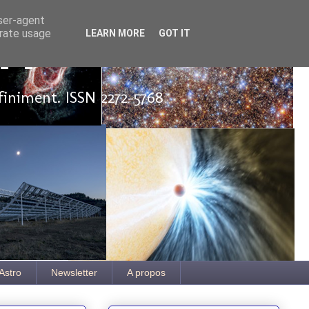
user-agent
erate usage
LEARN MORE
GOT IT
ut
finiment. ISSN 2272-5768
Astro
Newsletter
A propos