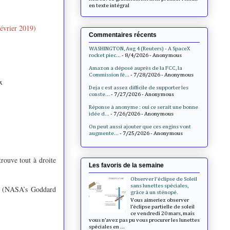
en texte intégral
évrier 2019)
Commentaires récents
WASHINGTON, Aug 4 (Reuters) - A SpaceX
rocket piec...
- 8/4/2026
- Anonymous
Amazon a déposé auprès de la FCC, la
Commission fé...
- 7/28/2026
- Anonymous
x
Deja c est assez difficile de supporter les
conste...
- 7/27/2026
- Anonymous
Réponse à anonyme : oui ce serait une bonne
idée d...
- 7/26/2026
- Anonymous
On peut aussi ajouter que ces engins vont
augmente...
- 7/25/2026
- Anonymous
rouve tout à droite
Les favoris de la semaine
Observer l'éclipse de Soleil
sans lunettes spéciales,
a (N
ASA’s Goddard
grâce à un sténopé.
Vous aimeriez observer
l’éclipse partielle de soleil
ce vendredi 20 mars, mais
vous n’avez pas pu vous procurer les lunettes
spéciales en ...