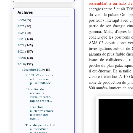
ressemblait à un halo d'
énergie (entre 5 et 40 TeV
Archives
du vent de pulsar. On app
positron) interagit avec u
2026
(29)
partie de son énergie cin
2025
(50)
gamma. Mais, d'après la 
2024
(96)
conclu que les positrons 
2023
(160)
AMS-02 devait donc veni
2022
(165)
investigations autour de
2021
(157)
gamma de plus faible éner
2020
(160)
issues de collisions de r
proche du plan galactique
2019
(152)
il est énorme. Et sa taill
décembre 2019
(15)
zone est étendue. A 10 GeV
NICER offre une vue
inédite sur un
zone de production de phot
pulsar millisec...
800 années-lumière de nou
Détection de
nouveaux
sursauts radio
rapides répét...
Une réaction
nucléaire éclaire
le destin des
étoil...
Trop de gaz résiduel
autour d'une
jeune étoile