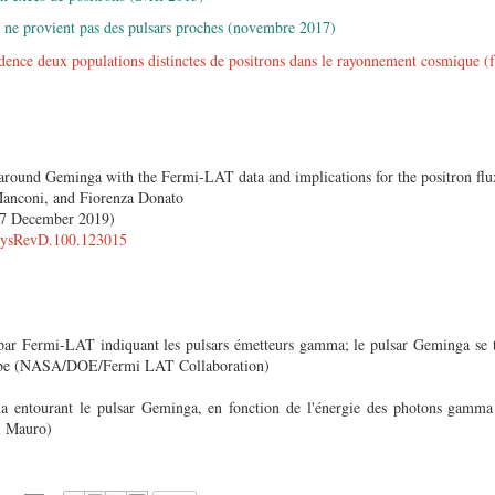
s ne provient pas des pulsars proches (novembre 2017)
nce deux populations distinctes de positrons dans le rayonnement cosmique (f
 around Geminga with the Fermi-LAT data and implications for the positron flu
Manconi, and Fiorenza Donato
17 December 2019)
PhysRevD.100.123015
ar Fermi-LAT indiquant les pulsars émetteurs gamma; le pulsar Geminga se t
be (
NASA/DOE/Fermi LAT Collaboration)
 entourant le pulsar Geminga, en fonction de l'énergie des photons gamm
i Mauro
)