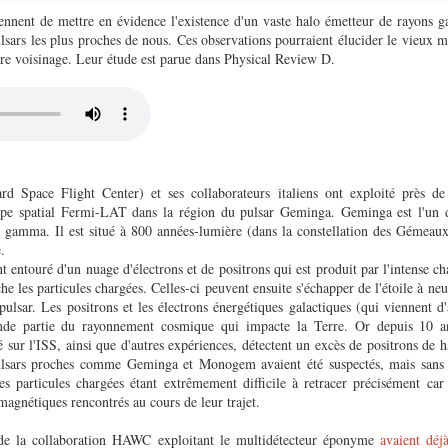
iennent de mettre en évidence l'existence d'un vaste halo émetteur de rayons 
lsars les plus proches de nous. Ces observations pourraient élucider le vieux m
tre voisinage. Leur étude est parue dans Physical Review D.
 Space Flight Center) et ses collaborateurs italiens ont exploité près d
cope spatial Fermi-LAT dans la région du pulsar Geminga. Geminga est l'un d
ns gamma. Il est situé à 800 années-lumière (dans la constellation des Gémeaux)
e.
t entouré d'un nuage d'électrons et de positrons qui est produit par l'intense
che les particules chargées. Celles-ci peuvent ensuite s'échapper de l'étoile à ne
pulsar. Les positrons et les électrons énergétiques galactiques (qui viennent d
nde partie du rayonnement cosmique qui impacte la Terre. Or depuis 10 an
 sur l'ISS, ainsi que d'autres expériences, détectent un excès de positrons de 
ulsars proches comme Geminga et Monogem avaient été suspectés, mais sans 
 des particules chargées étant extrêmement difficile à retracer précisément ca
magnétiques rencontrés au cours de leur trajet.
 de la collaboration HAWC exploitant le multidétecteur éponyme
avaient déj