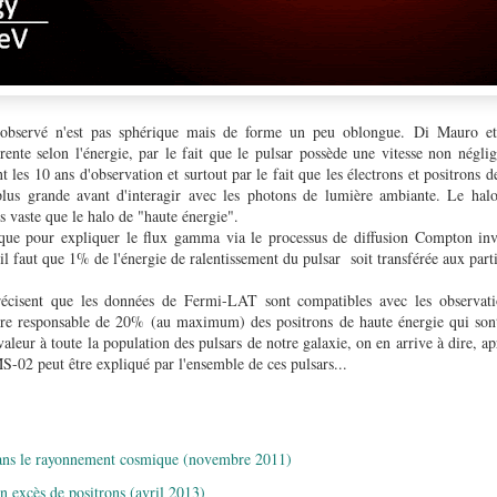
bservé n'est pas sphérique mais de forme un peu oblongue. Di Mauro et 
rente selon l'énergie, par le fait que le pulsar possède une vitesse non néglig
t les 10 ans d'observation et surtout par le fait que les électrons et positrons d
plus grande avant d'interagir avec les photons de lumière ambiante. Le ha
s vaste que le halo de "haute énergie".
 que pour expliquer le flux gamma via le processus de diffusion Compton inv
, il faut que 1% de l'énergie de ralentissement du pulsar soit transférée aux part
précisent que les données de Fermi-LAT sont compatibles avec les observati
e responsable de 20% (au maximum) des positrons de haute énergie qui so
valeur à toute la population des pulsars de notre galaxie, on en arrive à dire, a
S-02 peut être expliqué par l'ensemble de ces pulsars...
dans le rayonnement cosmique (novembre 2011)
excès de positrons (avril 2013)