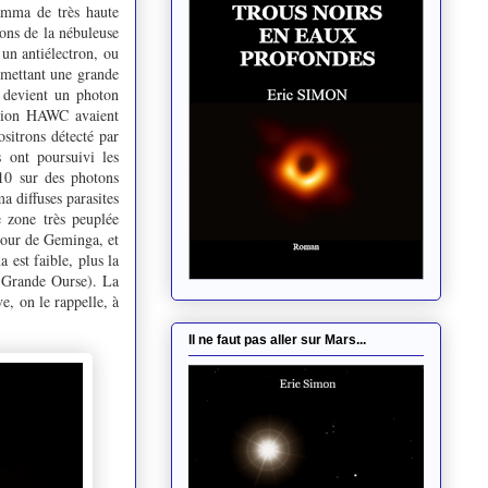
amma de très haute
rons de la nébuleuse
un antiélectron, ou
nsmettant une grande
t devient un photon
ation HAWC avaient
sitrons détecté par
 ont poursuivi les
10 sur des photons
 diffuses parasites
e zone très peuplée
tour de Geminga, et
 est faible, plus la
la Grande Ourse). La
e, on le rappelle, à
Il ne faut pas aller sur Mars...