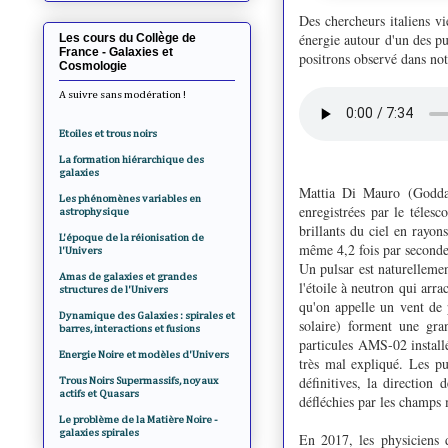
Des chercheurs italiens v
énergie autour d'un des pu
Les cours du Collège de
France - Galaxies et
positrons observé dans no
Cosmologie
A suivre sans modération !
Etoiles et trous noirs
La formation hiérarchique des
galaxies
Mattia Di Mauro (Goddard
Les phénomènes variables en
enregistrées par le téles
astrophysique
brillants du ciel en rayo
L'époque de la réionisation de
même 4,2 fois par second
l'Univers
Un pulsar est naturellemen
Amas de galaxies et grandes
l'étoile à neutron qui arra
structures de l'Univers
qu'on appelle un vent de 
Dynamique des Galaxies : spirales et
solaire) forment une gra
barres, interactions et fusions
particules AMS-02 installé
Energie Noire et modèles d'Univers
très mal expliqué. Les p
définitives, la direction
Trous Noirs Supermassifs, noyaux
actifs et Quasars
défléchies par les champs 
Le problème de la Matière Noire -
galaxies spirales
En 2017, les physiciens