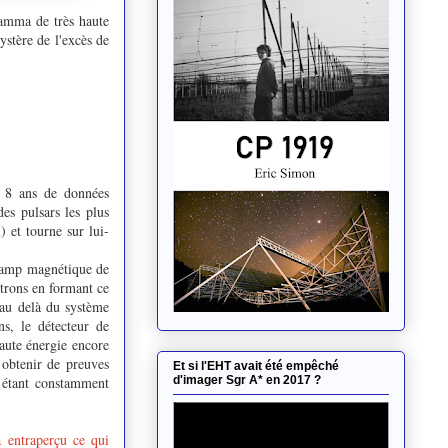
gamma de très haute
ystère de l'excès de
e 8 ans de données
es pulsars les plus
 et tourne sur lui-
 champ magnétique de
utrons en formant ce
'au delà du système
s, le détecteur de
haute énergie encore
obtenir de preuves
Et si l'EHT avait été empêché
r étant constamment
d'imager Sgr A* en 2017 ?
à entraperçu ce qui