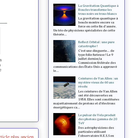
La Gravitation Quantique à
Boucles transforme les
trous noirs en trous blancs
La gravitation quantique à
boucle montre encore sa
force en cette fin d'année.
Un trio de physiciens spécialistes de cette
théorie...
Reflect Orbital : une pure
catastrophe !
C’est une dinguerie... de
type folie furieuse ! Le 9
n
juillet dernier, la
Commission fédérale des
n
communications des États-Unis a approuvé
e
le...
Ceintures de Van Allen : un
mystère vieux de 60 ans
résolu
Les ceintures de Van Allen
ont été découvertes en
1958. Elles sont constituées
majoritairement de protons et d’électrons
énergétiques ca...
Le pulsar de Vela produit
des photons gamma de 20
TeV
Des astrophysiciens des
particules utilisant
ticle plus ancien
l'observatoire H.E.S.S en