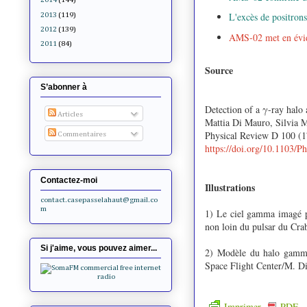
L'excès de positron
2013
(119)
2012
(139)
AMS-02 met en évide
2011
(84)
Source
S’abonner à
Detection of a γ-ray halo
Articles
Mattia Di Mauro, Silvia 
Physical Review D 100 (
Commentaires
https://doi.org/10.1103/
Contactez-moi
Illustrations
contact.casepasselahaut@gmail.co
m
1) Le ciel gamma imagé p
non loin du pulsar du Cra
Si j'aime, vous pouvez aimer...
2) Modèle du halo gamma
Space Flight Center/M. D
Imprimer
PDF