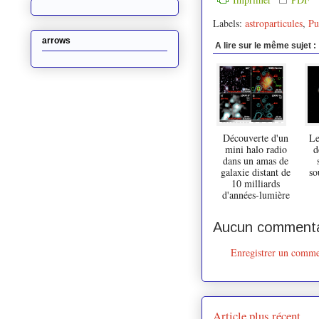
Labels:
astroparticules
,
Pu
arrows
A lire sur le même sujet :
Découverte d'un
Le
mini halo radio
d
dans un amas de
galaxie distant de
so
10 milliards
d'années-lumière
Aucun commenta
Enregistrer un comme
Article plus récent