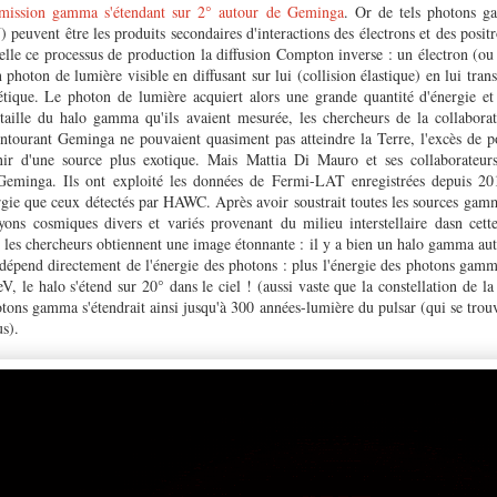
émission gamma s'étendant sur 2° autour de Geminga
. Or de tels photons g
) peuvent être les produits secondaires d'interactions des électrons et des posit
elle ce processus de production la diffusion Compton inverse : un électron (ou 
n photon de lumière visible en diffusant sur lui (collision élastique) en lui tra
étique. Le photon de lumière acquiert alors une grande quantité d'énergie e
taille du halo gamma qu'ils avaient mesurée, les chercheurs de la collabor
entourant Geminga ne pouvaient quasiment pas atteindre la Terre, l'excès de po
r d'une source plus exotique. Mais Mattia Di Mauro et ses collaborateurs
 Geminga. Ils ont exploité les données de Fermi-LAT enregistrées depuis 20
gie que ceux détectés par HAWC. Après avoir soustrait toutes les sources gamma
ayons cosmiques divers et variés provenant du milieu interstellaire dasn cett
, les chercheurs obtiennent une image étonnante : il y a bien un halo gamma au
e dépend directement de l'énergie des photons : plus l'énergie des photons gamma
, le halo s'étend sur 20° dans le ciel ! (aussi vaste que la constellation de 
ons gamma s'étendrait ainsi jusqu'à 300 années-lumière du pulsar (qui se trouv
s).