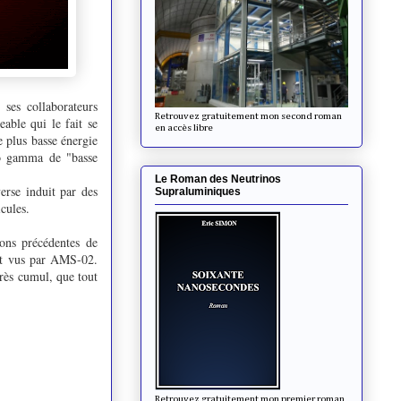
ses collaborateurs
Retrouvez gratuitement mon second roman
eable qui le fait se
en accès libre
e plus basse énergie
lo gamma de "basse
Le Roman des Neutrinos
erse induit par des
Supraluminiques
icules.
ons précédentes de
nt vus par AMS-02.
près cumul, que tout
Retrouvez gratuitement mon premier roman