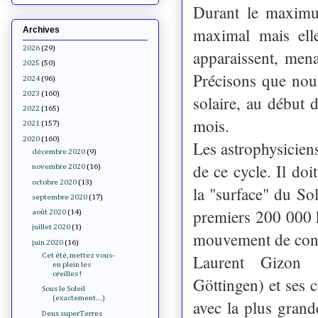
Durant le maximu
maximal mais elle
Archives
2026
(29)
apparaissent, men
2025
(50)
Précisons que nou
2024
(96)
2023
(160)
solaire, au début 
2022
(165)
mois.
2021
(157)
2020
(160)
Les astrophysiciens
décembre 2020
(9)
de ce cycle. Il doi
novembre 2020
(16)
octobre 2020
(13)
la "surface" du So
septembre 2020
(17)
premiers 200 000 
août 2020
(14)
juillet 2020
(1)
mouvement de conve
juin 2020
(16)
Laurent Gizon (
Cet été, mettez vous-
en plein les
oreilles !
Göttingen) et ses 
Sous le Soleil
(exactement...)
avec la plus gran
Deux superTerres