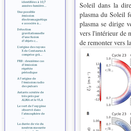
identifiées à 10,7
Soleil dans la dir
années-lumière...
plasma du Soleil f
Une possible
émission
électromagnétiqu
plasma se dirige v
e associée à...
Détection
vers l'intérieur de
gravitationnelle
d'une fusion
de remonter vers la
d'objets c...
L'origine des rayons
X de Centaurus A
comprise grâ...
FRB : deuxième cas
d'émission
répétée
périodique
A l'origine de
l'émission radio
des pulsars
Antarès scrutée de
très près par
ALMA et le VLA
Le vert de l'oxygène
observé dans
l'atmosphère de
...
La durée de vie du
neutron mesurée