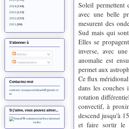
Soleil permettent
2014
(144)
avec une belle pr
2013
(119)
2012
(139)
mesurent des onde
2011
(84)
Sud mais qui sont
Elles se propagen
S’abonner à
inverse, avec une
Articles
anomalie est ensu
Commentaires
permet aux astroph
Ce flux méridional
Contactez-moi
dans les couches 
contact.casepasselahaut@gmail.co
m
rotation différenti
convectif, à proxi
Si j'aime, vous pouvez aimer...
descend jusqu'à 15
et faire sortir l