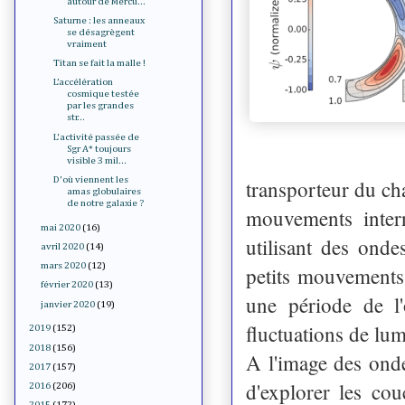
autour de Mercu...
Saturne : les anneaux
se désagrègent
vraiment
Titan se fait la malle !
L’accélération
cosmique testée
par les grandes
str...
L'activité passée de
Sgr A* toujours
visible 3 mil...
D'où viennent les
transporteur du ch
amas globulaires
de notre galaxie ?
mouvements inter
mai 2020
(16)
utilisant des onde
avril 2020
(14)
mars 2020
(12)
petits mouvements
février 2020
(13)
une période de l'
janvier 2020
(19)
fluctuations de lum
2019
(152)
2018
(156)
A l'image des ond
2017
(157)
d'explorer les co
2016
(206)
2015
(172)