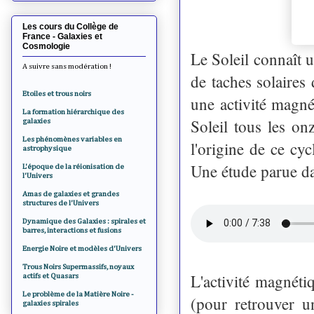
Les cours du Collège de
France - Galaxies et
Cosmologie
Le Soleil connaît u
A suivre sans modération !
de taches solaires 
Etoiles et trous noirs
une activité magn
La formation hiérarchique des
Soleil tous les on
galaxies
Les phénomènes variables en
l'origine de ce cyc
astrophysique
Une étude parue d
L'époque de la réionisation de
l'Univers
Amas de galaxies et grandes
structures de l'Univers
Dynamique des Galaxies : spirales et
barres, interactions et fusions
Energie Noire et modèles d'Univers
Trous Noirs Supermassifs, noyaux
L'activité magnéti
actifs et Quasars
Le problème de la Matière Noire -
(pour retrouver u
galaxies spirales