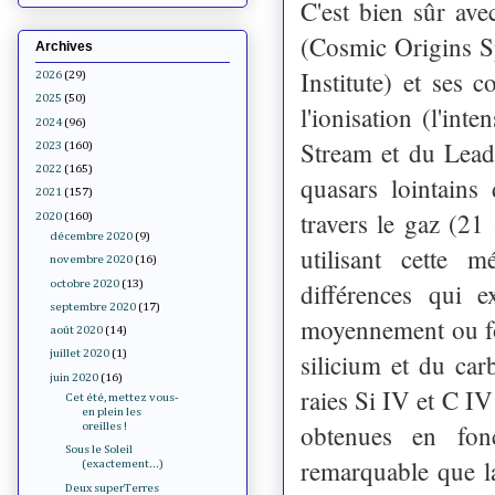
C'est bien sûr av
(Cosmic Origins S
Archives
Institute) et ses 
2026
(29)
2025
(50)
l'ionisation (l'int
2024
(96)
Stream et du Lead
2023
(160)
2022
(165)
quasars lointains
2021
(157)
travers le gaz (21
2020
(160)
décembre 2020
(9)
utilisant cette 
novembre 2020
(16)
octobre 2020
(13)
différences qui e
septembre 2020
(17)
moyennement ou for
août 2020
(14)
juillet 2020
(1)
silicium et du carb
juin 2020
(16)
raies Si IV et C I
Cet été, mettez vous-
en plein les
obtenues en fonc
oreilles !
Sous le Soleil
remarquable que l
(exactement...)
Deux superTerres