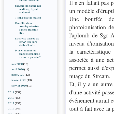
Il n'en fallait pas
autour de Mercu...
Saturne : les anneaux
un modèle d'érupti
se désagrègent
vraiment
Une bouffée de 
Titan se fait la malle !
L’accélération
photoionisation d
cosmique testée
par les grandes
l'aplomb de Sgr A
str...
L'activité passée de
niveau d'ionisatio
Sgr A* toujours
visible 3 mil...
la caractéristiqu
D'où viennent les
amas globulaires
associée à une act
de notre galaxie ?
mai 2020
(16)
permet aussi d'exp
avril 2020
(14)
nuage du Stream.
mars 2020
(12)
février 2020
(13)
Et, il y a un autr
janvier 2020
(19)
d'une activité pass
2019
(152)
2018
(156)
événement aurait eu
2017
(157)
tout à fait avec la
2016
(206)
2015
(172)