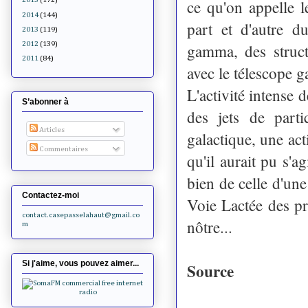
ce qu'on appelle 
2014
(144)
part et d'autre d
2013
(119)
2012
(139)
gamma, des struct
2011
(84)
avec le télescope
L'activité intense 
S’abonner à
des jets de part
Articles
galactique, une ac
Commentaires
qu'il aurait pu s'a
bien de celle d'une
Contactez-moi
Voie Lactée des pr
contact.casepasselahaut@gmail.co
nôtre...
m
Si j'aime, vous pouvez aimer...
Source