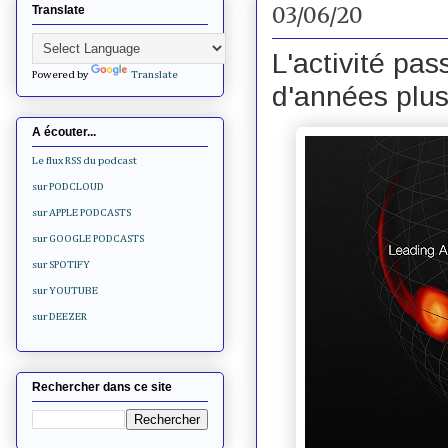
03/06/20
Translate
L'activité pas
Powered by
Translate
d'années plus
A écouter...
Le flux RSS du podcast
sur PODCLOUD
sur APPLE PODCASTS
sur GOOGLE PODCASTS
sur SPOTIFY
sur YOUTUBE
sur DEEZER
Rechercher dans ce site