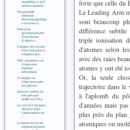
forte que celle d
identifiées à 10,7
années-lumière...
Le Leading Arm mon
Une possible
émission
sont beaucoup plu
électromagnétiqu
e associée à...
différence subtile
Détection
gravitationnelle
d'une fusion
triple ionisation
d'objets c...
d'atomes selon le
L'origine des rayons
X de Centaurus A
comprise grâ...
avec des raies beau
FRB : deuxième cas
d'émission
atomes y ont été i
répétée
périodique
Or, la seule chos
A l'origine de
l'émission radio
trajectoire dans le
des pulsars
Antarès scrutée de
à l'aplomb du pô
très près par
ALMA et le VLA
d'années mais pas
Le vert de l'oxygène
observé dans
plus près du plan 
l'atmosphère de
...
atomiques ou moléc
La durée de vie du
neutron mesurée