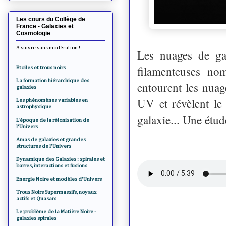
Les cours du Collège de
France - Galaxies et
Cosmologie
A suivre sans modération !
Les nuages de ga
filamenteuses n
Etoiles et trous noirs
La formation hiérarchique des
entourent les nuag
galaxies
UV et révèlent le 
Les phénomènes variables en
astrophysique
galaxie... Une étud
L'époque de la réionisation de
l'Univers
Amas de galaxies et grandes
structures de l'Univers
Dynamique des Galaxies : spirales et
barres, interactions et fusions
Energie Noire et modèles d'Univers
Trous Noirs Supermassifs, noyaux
actifs et Quasars
Le problème de la Matière Noire -
galaxies spirales