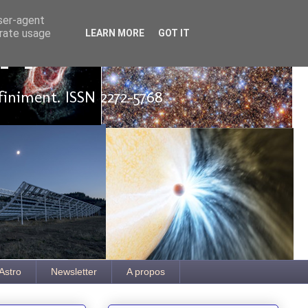
user-agent
erate usage
LEARN MORE
GOT IT
ut
finiment. ISSN 2272-5768
Astro
Newsletter
A propos