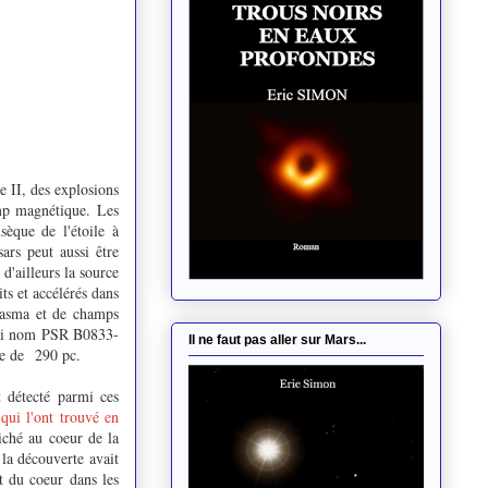
e II, des explosions
mp magnétique. Les
sèque de l'étoile à
ars peut aussi être
'ailleurs la source
ts et accélérés dans
plasma et de champs
vrai nom PSR B0833-
Il ne faut pas aller sur Mars...
nce de 290 pc.
t détecté parmi ces
qui l'ont trouvé en
iché au coeur de la
la découverte avait
t du coeur dans les