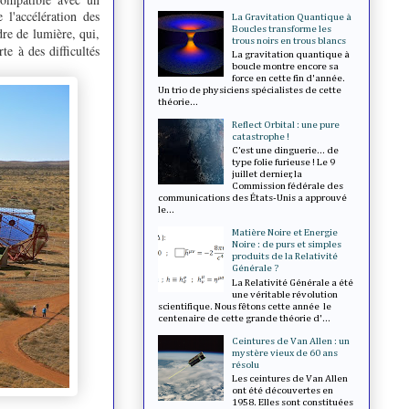
l'accélération des
La Gravitation Quantique à
Boucles transforme les
dre de lumière, qui,
trous noirs en trous blancs
e à des difficultés
La gravitation quantique à
boucle montre encore sa
force en cette fin d'année.
Un trio de physiciens spécialistes de cette
théorie...
Reflect Orbital : une pure
catastrophe !
C’est une dinguerie... de
type folie furieuse ! Le 9
juillet dernier, la
Commission fédérale des
communications des États-Unis a approuvé
le...
Matière Noire et Energie
Noire : de purs et simples
produits de la Relativité
Générale ?
La Relativité Générale a été
une véritable révolution
scientifique. Nous fêtons cette année le
centenaire de cette grande théorie d'...
Ceintures de Van Allen : un
mystère vieux de 60 ans
résolu
Les ceintures de Van Allen
ont été découvertes en
1958. Elles sont constituées