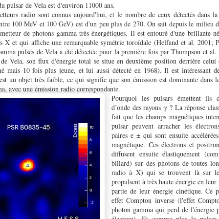
du pulsar de Vela est d'environ 11000 ans.
etteurs radio sont connus aujourd'hui, et le nombre de ceux détectés dans 
tre 100 MeV et 100 GeV) est d'un peu plus de 270. On sait depuis le milieu 
émetteur de photons gamma très énergétiques. Il est entouré d'une brillante n
s X et qui affiche une remarquable symétrie toroïdale (Helfand et al. 2001; P
mma pulsés de Vela a été détectée pour la première fois par Thompson et al.
 de Vela, son flux d'énergie total se situe en deuxième position derrière celui
né mais 10 fois plus jeune, et lui aussi détecté en 1968). Il est intéressant 
 est un objet très faible, ce qui signifie que son émission est dominante dans 
ma, avec une émission radio correspondante.
Pourquoi les pulsars émettent ils 
d’onde des rayons γ ? La réponse class
fait que les champs magnétiques inten
pulsar peuvent arracher les électron
paires e ± qui sont ensuite accéléré
magnétique. Ces électrons et positron
diffusent ensuite élastiquement (c
billard) sur des photons de toutes lo
radio à X) qui se trouvent là sur leu
propulsent à très haute énergie en leur 
partie de leur énergie cinétique. Ce p
effet Compton inverse (l'effet Compt
photon gamma qui perd de l'énergie p
électron). Et comme plus le pulsar 