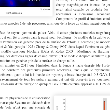
champ magnétique est intense, le je
serait ainsi capable de produire les v
nécessaires à l’émission seconda
Comprendre le profil d'émission cond
mes associés à de tels processus, ainsi que de la force du champ magnétique d
lsée
de rayons gamma du pulsar Vela, il existe plusieurs modèles magnétosp
 qui ont été proposés dans le passé pour l'expliquer : le modèle de la calotte 
 l'émission est générée près de la surface de l'étoile à neutrons ; le modèle
ani & Yadigaroglu 1995 ; Zhang & Cheng 1997) dans lequel l'émission est gén
e modèle caustique bipolaire (Dyks & Rudak 2003 ; Muslimov & Harding 
long des dernières lignes de champ ouvert ; et le modèle d'espace annulaire (Q
émission est générée près de la surface de charge nulle.
ent montré en 2011 que l'émission dans la bande à haute énergie (de l'ord
de courbure des particules primaires accélérées, tandis que le rayonneme
tribuerait quant à lui à la bande des rayons γ à basse énergie (0,1-0,3 GeV). Pa
e rayonnement de tous les pulsars gamma qui ont été observés à ce jour mont
 au-dessus d'une énergie de quelques GeV. Cette coupure apparaît à 10 GeV da
e les physiciens de la collaboration
reoscopic System) ont détectés dans
r de Vela n'ont pas une énergie de