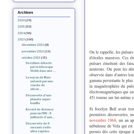
Archives
2026
(29)
2025
(50)
2024
(96)
2023
(160)
décembre 2023
(8)
On le rappelle, les pulsars
novembre 2023
(13)
d'étoiles massives. Ces 
octobre 2023
(15)
pulsars émettent des fais
Du tellure détecté
par la télescope
neutrons. On peut les dét
Webb dans une ...
observée dans d'autres lo
Le noyau de Mars
gamma persistante le plus 
entouré par une
la magnétosphère du puls
couche de
silicat...
électromagnétiques qui en
Découverte d'une
45) tourne sur lui-même en
planète super-
bouffie
Si Jocelyn Bell avait tra
Record de distance
premières découvertes, ma
pour un FRB : 8
milliards d'ann...
novembre 1968
, un an ap
Découverte de 8
nébuleuse de Vela qui est
sursauts radio
permis dès cette époque d
ultra-rapides