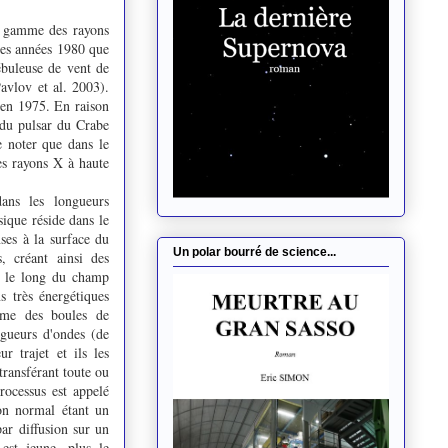
la gamme des rayons
des années 1980 que
ébuleuse de vent de
avlov et al. 2003).
 en 1975. En raison
 du pulsar du Crabe
de noter que dans le
les rayons X à haute
dans les longueurs
ique réside dans le
ses à la surface du
Un polar bourré de science...
s, créant ainsi des
es le long du champ
s très énergétiques
omme des boules de
ngueurs d'ondes (de
r trajet et ils les
transférant toute ou
rocessus est appelé
on normal étant un
ar diffusion sur un
est jeune, plus le