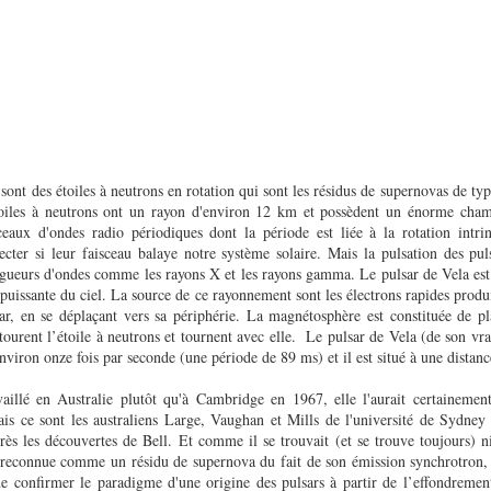
 sont des étoiles à neutrons en rotation qui sont les résidus de supernovas de typ
étoiles à neutrons ont un rayon d'environ 12 km et possèdent un énorme cha
ceaux d'ondes radio périodiques dont la période est liée à la rotation intrin
ecter si leur faisceau balaye notre système solaire. Mais la pulsation des puls
ngueurs d'ondes comme les rayons X et les rayons gamma. Le pulsar de Vela est d
puissante du ciel. La source de ce rayonnement sont les électrons rapides produi
ar, en se déplaçant vers sa périphérie. La magnétosphère est constituée de 
tourent l’étoile à neutrons et tournent avec elle. Le pulsar de Vela (de son 
viron onze fois par seconde (une période de 89 ms) et il est situé à une dista
vaillé en Australie plutôt qu'à Cambridge en 1967, elle l'aurait certainemen
is ce sont les australiens Large, Vaughan et Mills de l'université de Sydney
rès les découvertes de Bell. Et comme il se trouvait (et se trouve toujours) n
 reconnue comme un résidu de supernova du fait de son émission synchrotron, 
e confirmer le paradigme d'une origine des pulsars à partir de l’effondremen