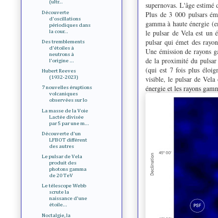
(ultr...
supernovas. L'âge estimé 
Découverte
Plus de 3 000 pulsars ém
d'oscillations
gamma à haute énergie (en
périodiques dans
le pulsar de Vela est un 
la cour...
pulsar qui émet des rayon
Des tremblements
d'étoiles à
Une émission de rayons ga
neutrons à
de la proximité du pulsar
l'origine ...
(qui est 7 fois plus éloig
Hubert Reeves
visible, le pulsar de Vela
(1932-2023)
énergie et les rayons gam
7 nouvelles éruptions
volcaniques
observées sur Io
La masse de la Voie
Lactée divisée
par 5 par une m...
Découverte d'un
LFBOT différent
des autres
Le pulsar de Vela
produit des
photons gamma
de 20 TeV
Le télescope Webb
scrute la
naissance d'une
étoile...
Noctalgie, la