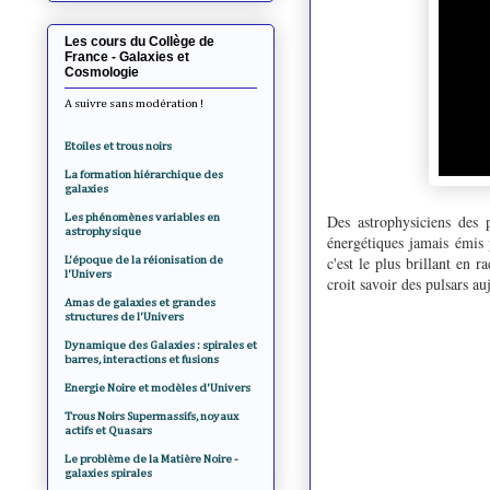
Les cours du Collège de
France - Galaxies et
Cosmologie
A suivre sans modération !
Etoiles et trous noirs
La formation hiérarchique des
galaxies
Les phénomènes variables en
Des astrophysiciens des 
astrophysique
énergétiques jamais émis 
c'est le plus brillant en r
L'époque de la réionisation de
l'Univers
croit savoir des pulsars a
Amas de galaxies et grandes
structures de l'Univers
Dynamique des Galaxies : spirales et
barres, interactions et fusions
Energie Noire et modèles d'Univers
Trous Noirs Supermassifs, noyaux
actifs et Quasars
Le problème de la Matière Noire -
galaxies spirales