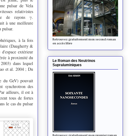
une pulsar de Vela
itesses relativistes
ire de rayons γ.
uit à une meilleure
u pulsar.
hériques, à la fois
Retrouvez gratuitement mon second roman
en accès libre
polaire (Daugherty &
 d'espace extérieur
érée à proximité du
Le Roman des Neutrinos
2003) dans lequel
Supraluminiques
iao et al. 2004 ; Du
re du GeV) pouvait
nt synchrotron des
r ailleurs, il est à
rent tous de fortes
ns le cas du pulsar
Retrouvez gratuitement mon premier roman