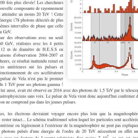
00 fois plus élevée! Les chercheurs
nouvelle composante de rayonnement
t atteindre au moins 20 TeV ! Cette
énergie (78 photons détectés de plus
êmes intervalles de phase que celle
du GeV.
 sur des observations avec un seuil
0 GeV, réalisées avec les 4 petits
e 12 m de diamètre de H.E.S.S en
aisons d'observation 2004-2007 et
eurs, ce résultat inattendu remet en
ces antérieures sur les pulsars et
fonctionnement de ces accélérateurs
 pulsar de Vela n'est pas le premier
l de 1 TeV pour ses photons gamma !
e lui aussi, avait été observé en 2016 avec des photons de 1,5 TeV par le tél
es astrophysiciens sans voix. Le pulsar de Vela vient donc aujourd'hui confirmer 
'on ne comprend pas dans les jeunes pulsars.
ies, les électrons devraient voyager encore plus loin que la magnétosphè
 rester intact... Le schéma traditionnel selon lequel les particules sont accéléré
ntérieur ou légèrement à l'extérieur de la magnétosphère ne peut pas explique
s photons pulsés d'une énergie de l'ordre de 20 TeV nécessitent en effet u
7
ons avec un facteur de Lorentz relativiste d'au moins 7 10
, ce qui est in