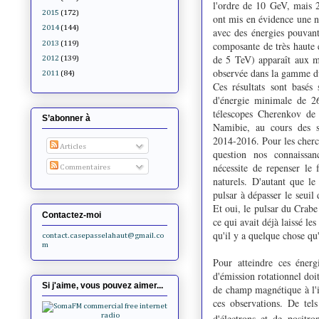
l'ordre de 10 GeV, mais 2
2015
(172)
ont mis en évidence une 
2014
(144)
avec des énergies pouvan
2013
(119)
composante de très haute 
de 5 TeV) apparaît aux m
2012
(139)
observée dans la gamme 
2011
(84)
Ces résultats sont basés
d'énergie minimale de 26
télescopes Cherenkov d
S’abonner à
Namibie, au cours des s
2014-2016. Pour les cherch
Articles
question nos connaissan
nécessite de repenser le 
Commentaires
naturels. D'autant que le
pulsar à dépasser le seui
Et oui, le pulsar du Crab
Contactez-moi
ce qui avait déjà laissé l
qu'il y a quelque chose qu
contact.casepasselahaut@gmail.co
m
Pour atteindre ces énerg
d'émission rotationnel doit
Si j'aime, vous pouvez aimer...
de champ magnétique à l'i
ces observations. De tel
d'électrons et de positr