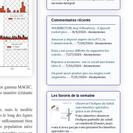
en texte intégral
Commentaires récents
WASHINGTON, Aug 4 (Reuters) - A SpaceX
rocket piec...
- 8/4/2026
- Anonymous
Amazon a déposé auprès de la FCC, la
Commission fé...
- 7/28/2026
- Anonymous
Deja c est assez difficile de supporter les
conste...
- 7/27/2026
- Anonymous
Réponse à anonyme : oui ce serait une bonne
idée d...
- 7/26/2026
- Anonymous
On peut aussi ajouter que ces engins vont
augmente...
- 7/25/2026
- Anonymous
escope gamma MAGIC,
de manière éclatante
Les favoris de la semaine
Observer l'éclipse de Soleil
sans lunettes spéciales,
re, mais le modèle
grâce à un sténopé.
es le long des lignes
Vous aimeriez observer
r suffisamment bien
l’éclipse partielle de soleil
ce vendredi 20 mars, mais
ne population mère
vous n’avez pas pu vous procurer les lunettes
spéciales en ...
compatible avec un