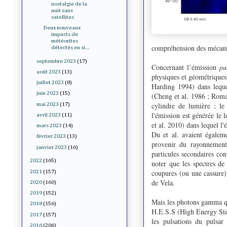
nostalgie de la
nuit sans
satellites
Deux nouveaux
impacts de
météorites
compréhension des mécanis
détectés en si...
septembre 2023
(17)
Concernant l’émission
pu
août 2023
(13)
physiques et géométriques,
juillet 2023
(8)
Harding 1994) dans lequel
juin 2023
(15)
(Cheng et al. 1986 ; Rom
cylindre de lumière ; l
mai 2023
(17)
l'émission est générée le 
avril 2023
(11)
et al. 2010) dans lequel l'
mars 2023
(14)
Du et al. avaient égalem
février 2023
(13)
provenir du rayonnement 
janvier 2023
(16)
particules secondaires con
2022
(165)
noter que les spectres d
coupures (ou une cassure)
2021
(157)
de Vela.
2020
(160)
2019
(152)
Mais les photons gamma qu
2018
(156)
H.E.S.S (High Energy Ste
2017
(157)
les pulsations du pulsa
2016
(206)