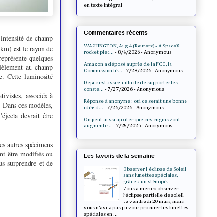
en texte intégral
Commentaires récents
 intensité de champ
WASHINGTON, Aug 4 (Reuters) - A SpaceX
km) est le rayon de
rocket piec...
- 8/4/2026
- Anonymous
représente quelques
Amazon a déposé auprès de la FCC, la
allèlement au champ
Commission fé...
- 7/28/2026
- Anonymous
e. Cette luminosité
Deja c est assez difficile de supporter les
conste...
- 7/27/2026
- Anonymous
ivistes, associés à
Réponse à anonyme : oui ce serait une bonne
s. Dans ces modèles,
idée d...
- 7/26/2026
- Anonymous
'éjecta devrait être
On peut aussi ajouter que ces engins vont
augmente...
- 7/25/2026
- Anonymous
es autres spécimens
nt être modifiés ou
Les favoris de la semaine
us surprendre et de
Observer l'éclipse de Soleil
sans lunettes spéciales,
grâce à un sténopé.
Vous aimeriez observer
l’éclipse partielle de soleil
ce vendredi 20 mars, mais
vous n’avez pas pu vous procurer les lunettes
spéciales en ...