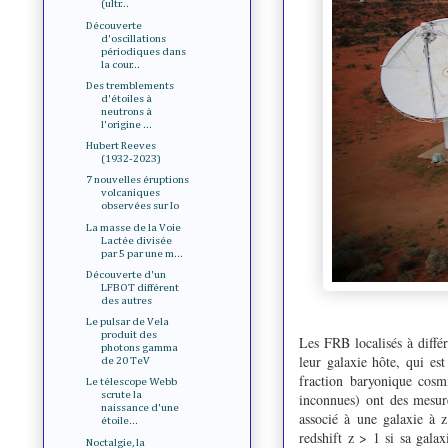
(ultr...
Découverte
d'oscillations
périodiques dans
la cour...
Des tremblements
d'étoiles à
neutrons à
l'origine ...
Hubert Reeves
(1932-2023)
7 nouvelles éruptions
volcaniques
observées sur Io
La masse de la Voie
Lactée divisée
par 5 par une m...
Découverte d'un
LFBOT différent
des autres
Le pulsar de Vela
produit des
Les FRB localisés à différ
photons gamma
leur galaxie hôte, qui es
de 20 TeV
fraction baryonique cosm
Le télescope Webb
scrute la
inconnues) ont des mesur
naissance d'une
associé à une galaxie à 
étoile...
redshift z > 1 si sa gala
Noctalgie, la