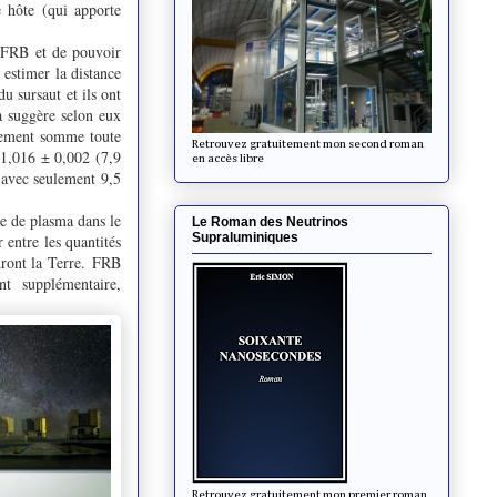
e hôte (qui apporte
e FRB et de pouvoir
 estimer la distance
u sursaut et ils ont
a suggère selon eux
énement somme toute
Retrouvez gratuitement mon second roman
z=1,016 ± 0,002 (7,9
en accès libre
e avec seulement 9,5
le de plasma dans le
Le Roman des Neutrinos
Supraluminiques
r entre les quantités
ndront la Terre. FRB
t supplémentaire,
Retrouvez gratuitement mon premier roman