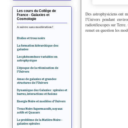
Les cours du Collège de
Des astrophysiciens ont me
France - Galaxies et
l'Univers pendant enviro
Cosmologie
radiotélescopes sur Terre
A suivre sans modération !
remet en question les modè
Etoiles et trous noirs
La formation hiérarchique des
galaxies
Les phénomènes variables en
astrophysique
L'époque de la réionisation de
l'Univers
Amas de galaxies et grandes
structures de l'Univers
Dynamique des Galaxies : spirales et
barres, interactions et fusions
Energie Noire et modèles d'Univers
Trous Noirs Supermassifs, noyaux
actifs et Quasars
Le problème de la Matière Noire -
galaxies spirales