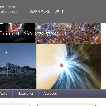
user-agent
erate usage
LEARN MORE
GOT IT
ut
finiment. ISSN 2272-5768
Astro
Newsletter
A propos