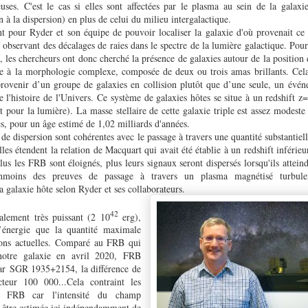
uses. C'est le cas si elles sont affectées par le plasma au sein de la galaxi
 à la dispersion) en plus de celui du milieu intergalactique.
ant pour Ryder et son équipe de pouvoir localiser la galaxie d'où provenait c
 observant des décalages de raies dans le spectre de la lumière galactique. Pour
es chercheurs ont donc cherché la présence de galaxies autour de la position d
te à la morphologie complexe, composée de deux ou trois amas brillants. Cel
provenir d’un groupe de galaxies en collision plutôt que d’une seule, un év
e l'histoire de l'Univers. Ce système de galaxies hôtes se situe à un redshift 
et pour la lumière). La masse stellaire de cette galaxie triple est assez modest
es, pour un âge estimé de 1,02 milliards d'années.
 de dispersion sont cohérentes avec le passage à travers une quantité substantiel
lles étendent la relation de Macquart qui avait été établie à un redshift inférieu
us les FRB sont éloignés, plus leurs signaux seront dispersés lorsqu'ils attei
oins des preuves de passage à travers un plasma magnétisé turbulen
la galaxie hôte selon Ryder et ses collaborateurs.
42
lement très puissant (2 10
erg),
d’énergie que la quantité maximale
ions actuelles. Comparé au FRB qui
notre galaxie en avril 2020, FRB
ar SGR 1935+2154, la différence de
cteur 100 000...Cela contraint les
s FRB car l'intensité du champ
t être estimée ici indépendamment de