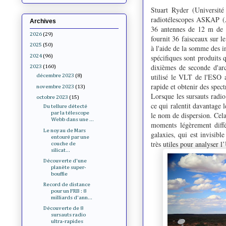
Stuart Ryder (Université
radiotélescopes ASKAP (A
Archives
36 antennes de 12 m de d
2026
(29)
fournit 36 ​​faisceaux sur
2025
(50)
à l'aide de la somme des i
2024
(96)
spécifiques sont produits 
dixièmes de seconde d'arc
2023
(160)
utilisé le VLT de l'ESO a
décembre 2023
(8)
rapide et obtenir des spect
novembre 2023
(13)
Lorsque les sursauts radio 
octobre 2023
(15)
ce qui ralentit davantage
Du tellure détecté
par la télescope
le nom de dispersion. Cela 
Webb dans une ...
moments légèrement diffé
Le noyau de Mars
galaxies, qui est invisibl
entouré par une
très utiles pour analyser 
couche de
silicat...
Découverte d'une
planète super-
bouffie
Record de distance
pour un FRB : 8
milliards d'ann...
Découverte de 8
sursauts radio
ultra-rapides