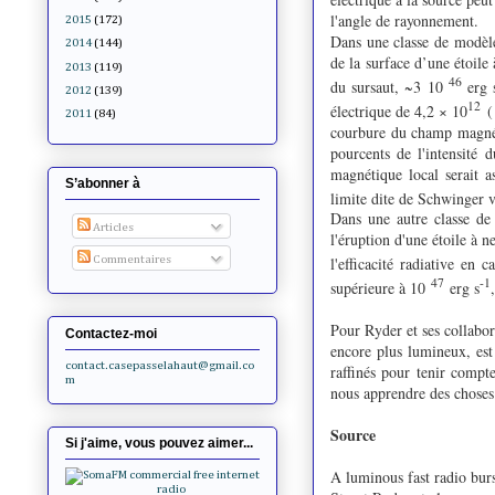
l'angle de rayonnement.
2015
(172)
Dans une classe de modèle
2014
(144)
de la surface d’une étoile
2013
(119)
46
du sursaut, ~3 10
erg 
2012
(139)
12
électrique de 4,2 × 10
( 
2011
(84)
courbure du champ magnéti
pourcents de l'intensité
magnétique local serait a
S’abonner à
limite dite de Schwinger 
Dans une autre classe de 
Articles
l'éruption d'une étoile à 
Commentaires
l'efficacité radiative en 
47
-1
supérieure à 10
erg s
Pour Ryder et ses collabo
Contactez-moi
encore plus lumineux, est
contact.casepasselahaut@gmail.co
raffinés pour tenir compt
m
nous apprendre des choses
Source
Si j'aime, vous pouvez aimer...
A luminous fast radio burs