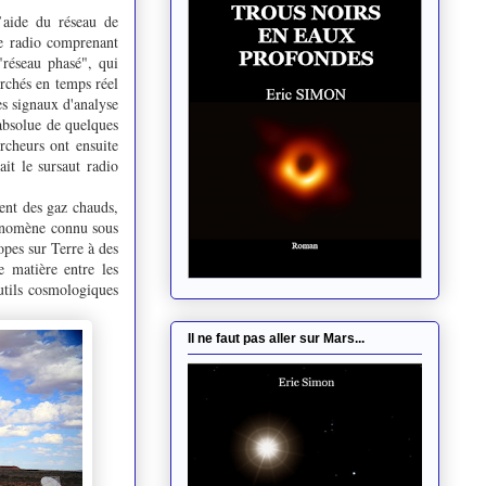
’aide du réseau de
e radio comprenant
réseau phasé", qui
erchés en temps réel
es signaux d'analyse
 absolue de quelques
rcheurs ont ensuite
it le sursaut radio
rsent des gaz chauds,
hénomène connu sous
opes sur Terre à des
 matière entre les
outils cosmologiques
Il ne faut pas aller sur Mars...