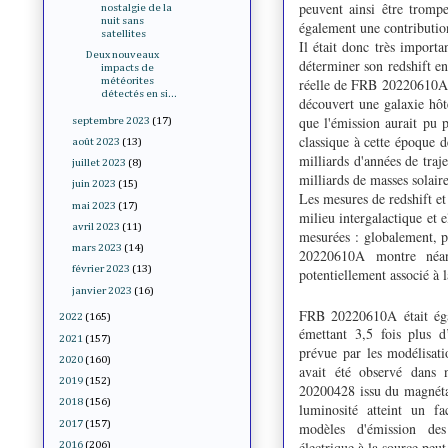
peuvent ainsi être trompe
nostalgie de la
nuit sans
également une contribution
satellites
Il était donc très import
Deux nouveaux
déterminer son redshift en
impacts de
réelle de FRB 20220610A, l
météorites
détectés en si...
découvert une galaxie hô
que l'émission aurait pu 
septembre 2023
(17)
classique à cette époque d
août 2023
(13)
milliards d'années de traj
juillet 2023
(8)
milliards de masses solair
juin 2023
(15)
Les mesures de redshift et
mai 2023
(17)
milieu intergalactique et e
avril 2023
(11)
mesurées : globalement, pl
mars 2023
(14)
20220610A montre néanm
février 2023
(13)
potentiellement associé à 
janvier 2023
(16)
FRB 20220610A était éga
2022
(165)
émettant 3,5 fois plus 
2021
(157)
prévue par les modélisat
2020
(160)
avait été observé dans 
2019
(152)
20200428 issu du magnét
2018
(156)
luminosité atteint un fa
2017
(157)
modèles d'émission de
électrique à la source peu
2016
(206)