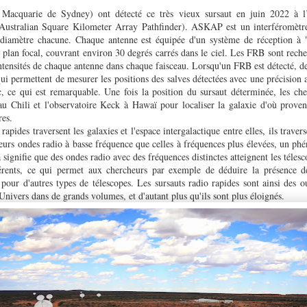
 Macquarie de Sydney) ont détecté ce très vieux sursaut en juin 2022 à l
ustralian Square Kilometer Array Pathfinder). ASKAP est un interféromètr
iamètre chacune. Chaque antenne est équipée d'un système de réception à "
 le plan focal, couvrant environ 30 degrés carrés dans le ciel. Les FRB sont rech
ntensités de chaque antenne dans chaque faisceau. Lorsqu'un FRB est détecté, d
qui permettent de mesurer les positions des salves détectées avec une précision
, ce qui est remarquable. Une fois la position du sursaut déterminée, les che
u Chili et l'observatoire Keck à Hawaï pour localiser la galaxie d'où provena
res.
rapides traversent les galaxies et l'espace intergalactique entre elles, ils trave
 leurs ondes radio à basse fréquence que celles à fréquences plus élevées, un p
signifie que des ondes radio avec des fréquences distinctes atteignent les télesc
rents, ce qui permet aux chercheurs par exemple de déduire la présence de
e pour d'autres types de télescopes. Les sursauts radio rapides sont ainsi des 
l’Univers dans de grands volumes, et d'autant plus qu'ils sont plus éloignés.