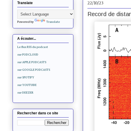
22/10/23
Translate
Record de distan
Powered by
Translate
A écouter...
Le flux RSS du podcast
sur PODCLOUD
sur APPLE PODCASTS
sur GOOGLE PODCASTS
sur SPOTIFY
sur YOUTUBE
sur DEEZER
Rechercher dans ce site