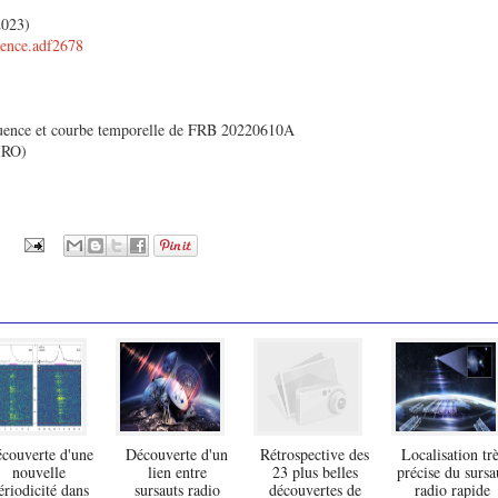
2023)
cience.adf2678
uence et courbe temporelle de FRB 20220610A
IRO)
couverte d'une
Découverte d'un
Rétrospective des
Localisation tr
nouvelle
lien entre
23 plus belles
précise du sursa
ériodicité dans
sursauts radio
découvertes de
radio rapide