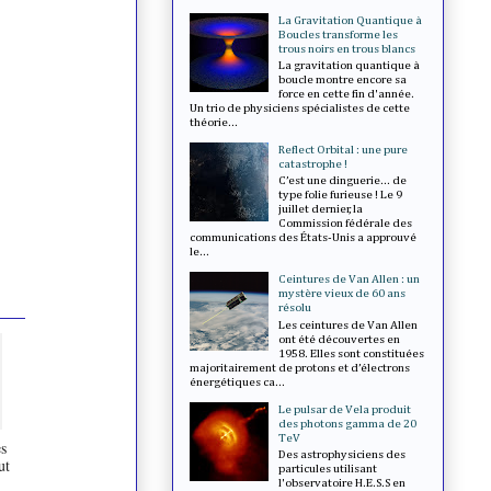
La Gravitation Quantique à
Boucles transforme les
trous noirs en trous blancs
La gravitation quantique à
boucle montre encore sa
force en cette fin d'année.
Un trio de physiciens spécialistes de cette
théorie...
Reflect Orbital : une pure
catastrophe !
C’est une dinguerie... de
type folie furieuse ! Le 9
juillet dernier, la
Commission fédérale des
communications des États-Unis a approuvé
le...
Ceintures de Van Allen : un
mystère vieux de 60 ans
résolu
Les ceintures de Van Allen
ont été découvertes en
1958. Elles sont constituées
majoritairement de protons et d’électrons
énergétiques ca...
Le pulsar de Vela produit
des photons gamma de 20
TeV
ès
Des astrophysiciens des
ut
particules utilisant
l'observatoire H.E.S.S en