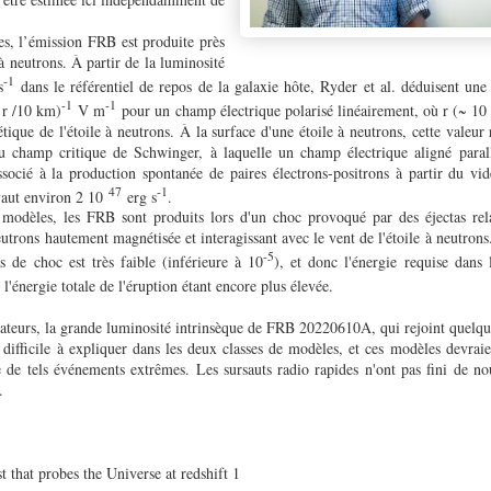
s, l’émission FRB est produite près
 à neutrons. À partir de la luminosité
-1
s
dans le référentiel de repos de la galaxie hôte, Ryder et al. déduisent une
-1
-1
r /10 km)
V m
pour un champ électrique polarisé linéairement, où r (~ 10 
que de l'étoile à neutrons. À la surface d'une étoile à neutrons, cette valeur 
 du champ critique de Schwinger, à laquelle un champ électrique aligné par
ssocié à la production spontanée de paires électrons-positrons à partir du vid
47
-1
vaut environ 2 10
erg s
.
modèles, les FRB sont produits lors d'un choc provoqué par des éjectas relat
neutrons hautement magnétisée et interagissant avec le vent de l'étoile à neutron
-5
cas de choc est très faible (inférieure à 10
), et donc l'énergie requise dans l
, l'énergie totale de l'éruption étant encore plus élevée.
rateurs, la grande luminosité intrinsèque de FRB 20220610A, qui rejoint quelqu
 difficile à expliquer dans les deux classes de modèles, et ces modèles devraie
e de tels événements extrêmes. Les sursauts radio rapides n'ont pas fini de no
.
t that probes the Universe at redshift 1