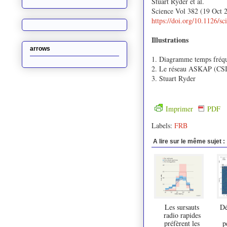
Stuart Ryder et al.
Science Vol 382 (19 Oct 
https://doi.org/10.1126/s
Illustrations
arrows
1. Diagramme temps fréq
2. Le réseau ASKAP (CS
3. Stuart Ryder
Imprimer
PDF
Labels:
FRB
A lire sur le même sujet :
Les sursauts
Dé
radio rapides
préfèrent les
p