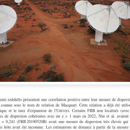
ents redshifts présentent une corrélation positive entre leur mesure de dispersi
t connue sous le nom de relation de Macquart. Cette relation a déjà été utili
ique et le taux d'expansion de l'Univers. Certains FRB non localisés (avec
es de dispersion cohérentes avec un z > 1 mais en 2022, Niu et al. avaien
z = 0,241 (FRB 20190520B) avait une mesure de dispersion très élevée qui 
xie hôte avait été inconnue. Les estimations de distance à partir de la mesure 