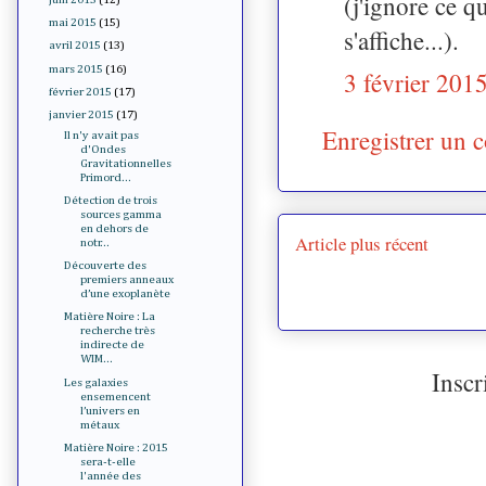
(j'ignore ce q
mai 2015
(15)
s'affiche...).
avril 2015
(13)
mars 2015
(16)
3 février 201
février 2015
(17)
janvier 2015
(17)
Enregistrer un 
Il n'y avait pas
d'Ondes
Gravitationnelles
Primord...
Détection de trois
sources gamma
en dehors de
Article plus récent
notr...
Découverte des
premiers anneaux
d’une exoplanète
Matière Noire : La
recherche très
indirecte de
WIM...
Inscr
Les galaxies
ensemencent
l’univers en
métaux
Matière Noire : 2015
sera-t-elle
l'année des