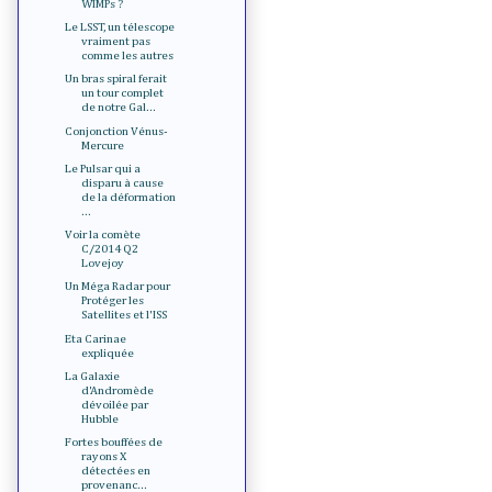
WIMPs ?
Le LSST, un télescope
vraiment pas
comme les autres
Un bras spiral ferait
un tour complet
de notre Gal...
Conjonction Vénus-
Mercure
Le Pulsar qui a
disparu à cause
de la déformation
...
Voir la comète
C/2014 Q2
Lovejoy
Un Méga Radar pour
Protéger les
Satellites et l'ISS
Eta Carinae
expliquée
La Galaxie
d'Andromède
dévoilée par
Hubble
Fortes bouffées de
rayons X
détectées en
provenanc...