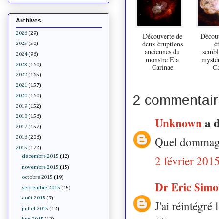
Archives
2026
(29)
Découverte de
Découv
deux éruptions
é
2025
(50)
anciennes du
sembla
2024
(96)
monstre Eta
mystér
2023
(160)
Carinae
Ca
2022
(165)
2021
(157)
2 commentair
2020
(160)
2019
(152)
2018
(156)
Unknown
a 
2017
(157)
2016
(206)
Quel dommage 
2015
(172)
2 février 201
décembre 2015
(12)
novembre 2015
(15)
octobre 2015
(19)
Dr Eric Sim
septembre 2015
(15)
août 2015
(9)
J'ai réintégré
juillet 2015
(12)
juin 2015
(12)