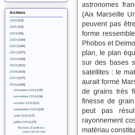
astronomes fran
(Aix Marseille 
Archives
2026
(29)
peuvent pas êtr
2025
(50)
forme ressemble
2024
(96)
2023
(160)
Phobos et Deimos
2022
(165)
plan, le plan équ
2021
(157)
2020
(160)
sur des bases st
2019
(152)
satellites : le m
2018
(156)
2017
(157)
aurait formé Mar
2016
(206)
de grains très f
décembre 2016
(15)
novembre 2016
(16)
finesse de grai
octobre 2016
(21)
peut pas résul
septembre 2016
(20)
août 2016
(17)
rayonnement cosm
juillet 2016
(17)
matériau constitu
Un mois d'août les
yeux vers le ciel