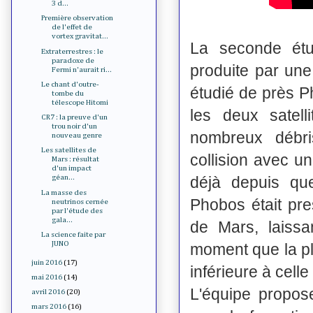
3 d...
Première observation
de l'effet de
vortex gravitat...
La seconde ét
Extraterrestres : le
paradoxe de
produite par une
Fermi n'aurait ri...
Le chant d'outre-
étudié de près P
tombe du
télescope Hitomi
les deux satell
CR7 : la preuve d'un
trou noir d'un
nombreux débri
nouveau genre
Les satellites de
collision avec un
Mars : résultat
d'un impact
déjà depuis qu
géan...
La masse des
Phobos était pr
neutrinos cernée
par l'étude des
gala...
de Mars, laissa
La science faite par
JUNO
moment que la pl
juin 2016
(17)
inférieure à cell
mai 2016
(14)
L'équipe propos
avril 2016
(20)
mars 2016
(16)