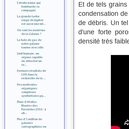
Et de tels grain
L'étoile naine qui
bombarde sa
compagne
condensation de 
La grande tache
rouge de Jupiter
de débris. Un tel
est aussi une int...
d'une forte por
Où sont les neutrons
de la Galaxie ?
densité très faib
Le halo de gaz de
notre galaxie
tourne avec elle
L’œil humain : un
organe capable
de détecter un
se...
Derniers résultats de
LUX dans la
recherche de la ...
Des molécules
organiques
complexes
synthétisées pa...
Pluie d'étoiles
filantes des
Perséides 2016 : à
ob...
Plus d'1 million de
galaxies
cartographiées en