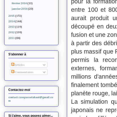
pour la formatio
février 2016
(13)
entre 100 et 800
janvier 2016
(20)
2015
(172)
aurait produit
2014
(144)
découpé en deux
2013
(119)
2012
(139)
fusion et une zo
2011
(84)
à partir des débr
plus massif que 
S’abonner à
permis la recom
Articles
externes, forma
Commentaires
millions d'année
finalement tombé
Contactez-moi
planète rouge, la
contact.casepasselahaut@gmail.co
La simulation qu
m
japonais ne repr
Si j'aime, vous pouvez aimer...