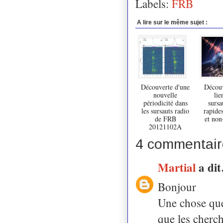
Labels:
FRB
A lire sur le même sujet :
Découverte d'une
Découv
nouvelle
lie
périodicité dans
sursa
les sursauts radio
rapides
de FRB
et non
20121102A
4 commentair
Martial
a di
Bonjour
Une chose que
que les cherch