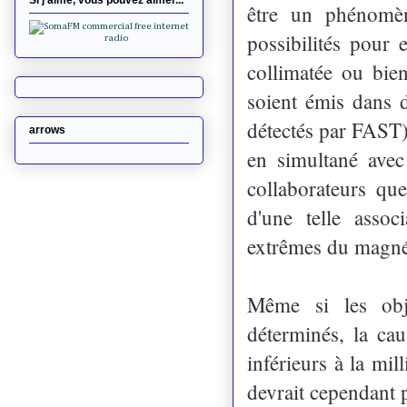
Si j'aime, vous pouvez aimer...
être un phénomèn
possibilités pour
collimatée ou bie
soient émis dans d
détectés par FAST)
arrows
en simultané avec
collaborateurs que
d'une telle assoc
extrêmes du magné
Même si les obj
déterminés, la ca
inférieurs à la mi
devrait cependant p