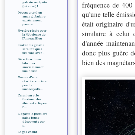
fréquence de 400
galaxie se répète
(lui aussi) !
qu'une telle émissi
Découverte d'un
amas globulaire
extrêmement
était originaire d
pauvre...
Mystère résolu pour
similaire à celui
la Nébuleuse de
l'Anneau Bleu
d'année maintenant
Kraken : la galaxie
satellite qui a
donc plus guère de
fusionné avec ...
Détection d'une
bien des magnétar
kilonova
anormalement
lumineuse
Mesure d'une
réaction cruciale
pour la
nucléosynth...
L'uranium et le
thorium : des
éléments clé pour
l'...
Elegast : la première
naine brune
découverte par
s...
Le gaz chaud