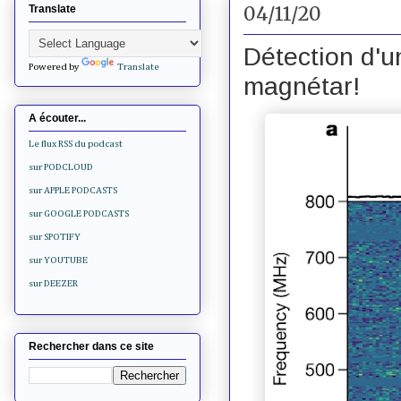
04/11/20
Translate
Détection d'u
Powered by
Translate
magnétar!
A écouter...
Le flux RSS du podcast
sur PODCLOUD
sur APPLE PODCASTS
sur GOOGLE PODCASTS
sur SPOTIFY
sur YOUTUBE
sur DEEZER
Rechercher dans ce site