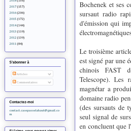
2018
(156)
Bochenek et ses co
2017
(157)
sursaut radio rap
2016
(206)
2015
(172)
d'émission qui im
2014
(144)
électromagnétiques
2013
(119)
2012
(139)
2011
(84)
Le troisième arti
est signé par une é
S’abonner à
chinois FAST d
Articles
Telescope). Les 
Commentaires
magnétar a produi
domaine radio pend
Contactez-moi
(des sursauts de 
contact.casepasselahaut@gmail.co
seul signal de sur
m
en concluent que 