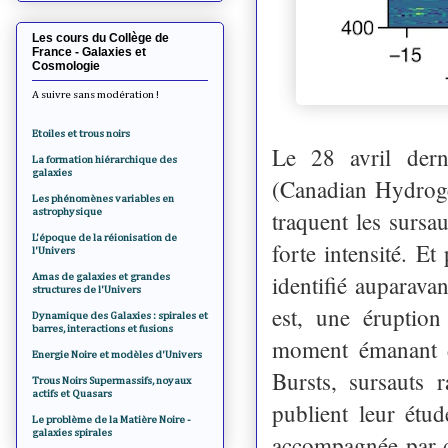
Les cours du Collège de
France - Galaxies et
Cosmologie
A suivre sans modération !
Etoiles et trous noirs
Le 28 avril dern
La formation hiérarchique des
galaxies
(Canadian Hydroge
Les phénomènes variables en
astrophysique
traquent les sursa
L'époque de la réionisation de
forte intensité. Et
l'Univers
identifié auparava
Amas de galaxies et grandes
structures de l'Univers
est, une éruptio
Dynamique des Galaxies : spirales et
barres, interactions et fusions
moment émanant d
Energie Noire et modèles d'Univers
Bursts, sursauts 
Trous Noirs Supermassifs, noyaux
actifs et Quasars
publient leur ét
Le problème de la Matière Noire -
galaxies spirales
accompagnée par de