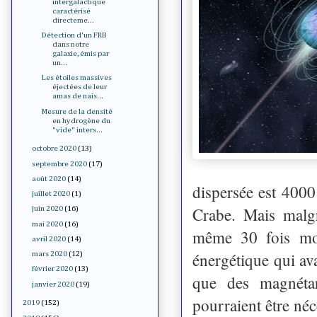
intergalactique
caractérisé
directeme...
Détection d'un FRB
dans notre
galaxie, émis par
un...
Les étoiles massives
éjectées de leur
amas de nais...
Mesure de la densité
en hydrogène du
"vide" inters...
octobre 2020
(13)
septembre 2020
(17)
août 2020
(14)
dispersée est 4000
juillet 2020
(1)
Crabe. Mais malgr
juin 2020
(16)
mai 2020
(16)
même 30 fois moi
avril 2020
(14)
énergétique qui ava
mars 2020
(12)
février 2020
(13)
que des magnéta
janvier 2020
(19)
pourraient être néc
2019
(152)