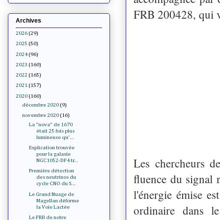
FRB 200428, qui va 
Archives
2026
(29)
2025
(50)
2024
(96)
2023
(160)
2022
(165)
2021
(157)
2020
(160)
décembre 2020
(9)
novembre 2020
(16)
La "nova" de 1670
était 25 fois plus
lumineuse qu'...
Explication trouvée
pour la galaxie
Les chercheurs d
NGC1052-DF4 tr...
Première détection
fluence du signal
des neutrinos du
cycle CNO du S...
l'énergie émise es
Le Grand Nuage de
Magellan déforme
ordinaire dans l
la Voie Lactée
Le FRB de notre