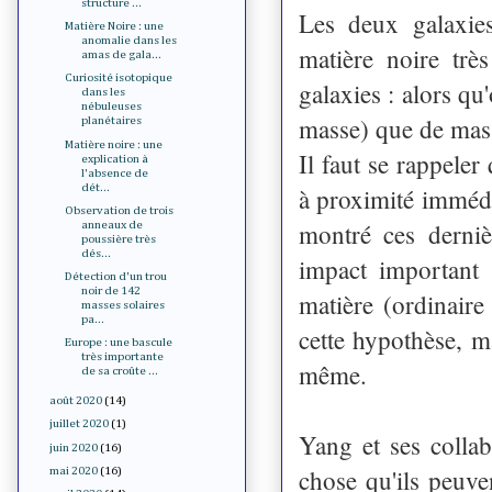
structure ...
Les deux galaxie
Matière Noire : une
anomalie dans les
matière noire trè
amas de gala...
Curiosité isotopique
galaxies : alors qu
dans les
nébuleuses
masse) que de masse
planétaires
Matière noire : une
Il faut se rappele
explication à
l'absence de
dét...
à proximité immédi
Observation de trois
montré ces derniè
anneaux de
poussière très
dés...
impact important 
Détection d'un trou
noir de 142
matière (ordinaire
masses solaires
pa...
cette hypothèse, ma
Europe : une bascule
très importante
même.
de sa croûte ...
août 2020
(14)
juillet 2020
(1)
Yang et ses collab
juin 2020
(16)
chose qu'ils peuven
mai 2020
(16)