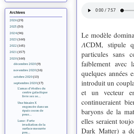
Archives
2026
(29)
2025
(50)
Le modèle dominan
2024
(96)
2023
(160)
𝛬CDM, stipule q
2022
(165)
particules sans co
2021
(157)
2020
(160)
faiblement avec 
décembre 2020
(9)
novembre 2020
(16)
quelques années e
octobre 2020
(13)
introduit un coupla
septembre 2020
(17)
L'amas d'étoiles du
et un vecteur en
centre galactique
livre ses se...
continueraient bi
Une binaire X
engoncée dans un
baryons de la mati
épais cocon de
pous...
elles seraient tou
Lune : Forte
irradiation de la
Dark Matter) a d
surface mesurée
pou...