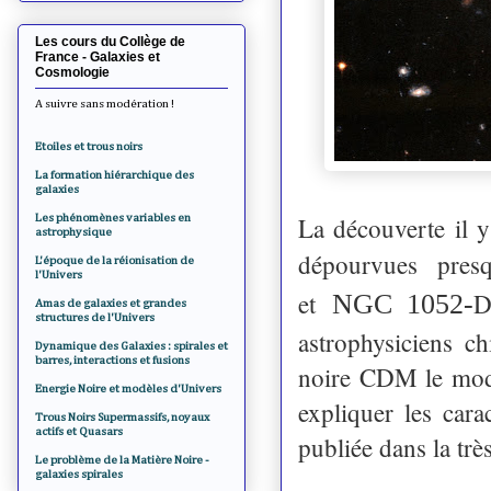
Les cours du Collège de
France - Galaxies et
Cosmologie
A suivre sans modération !
Etoiles et trous noirs
La formation hiérarchique des
galaxies
Les phénomènes variables en
La découverte il y
astrophysique
dépourvues pres
L'époque de la réionisation de
l'Univers
et
D
NGC 1052-
Amas de galaxies et grandes
structures de l'Univers
astrophysiciens c
Dynamique des Galaxies : spirales et
barres, interactions et fusions
noire CDM le modè
Energie Noire et modèles d'Univers
expliquer les car
Trous Noirs Supermassifs, noyaux
actifs et Quasars
publiée dans la trè
Le problème de la Matière Noire -
galaxies spirales