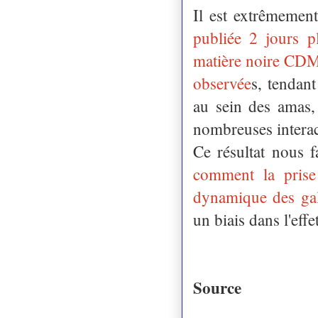
Il est extrêmement
publiée 2 jours p
matière noire CDM n
observée
s, tendan
au sein des amas,
nombreuses interac
Ce résultat nous 
comment la pris
dynamique des gala
un biais dans l'effe
Source