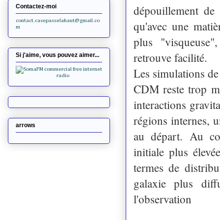
dépouillement de
Contactez-moi
contact.casepasselahaut@gmail.co
qu'avec une matiè
m
plus "visqueuse",
retrouve facilité.
Si j'aime, vous pouvez aimer...
Les simulations de
CDM reste trop ma
interactions gravi
régions internes, 
arrows
au départ. Au co
initiale plus élev
termes de distrib
galaxie plus di
l'observation