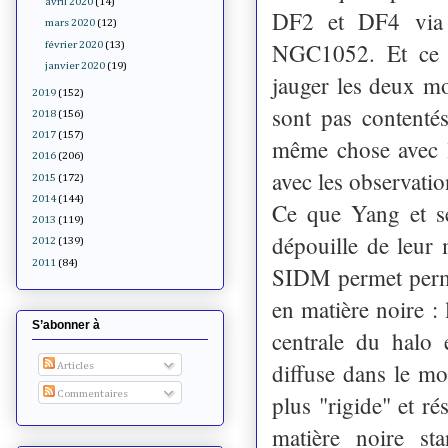
avril 2020
(14)
DF2 et DF4 via u
mars 2020
(12)
NGC1052. Et ce s
février 2020
(13)
janvier 2020
(19)
jauger les deux mo
2019
(152)
sont pas contenté
2018
(156)
2017
(157)
même chose avec l
2016
(206)
avec les observatio
2015
(172)
2014
(144)
Ce que Yang et s
2013
(119)
dépouille de leur
2012
(139)
2011
(84)
SIDM permet perme
en matière noire :
S’abonner à
centrale du halo e
diffuse dans le m
Articles
Commentaires
plus "rigide" et r
matière noire st