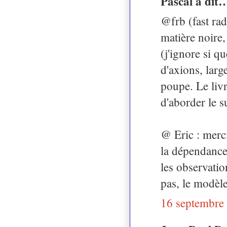
Pascal a dit
@frb (fast rad
matière noire
(j'ignore si q
d'axions, lar
poupe. Le liv
d'aborder le s
@ Eric : merci
la dépendance 
les observatio
pas, le modèle
16 septembre