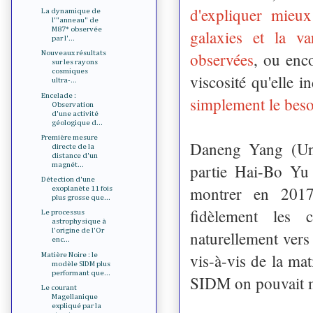
d'expliquer mieu
La dynamique de
l'"anneau" de
M87* observée
galaxies et la v
par l'...
observées
, ou enc
Nouveaux résultats
sur les rayons
cosmiques
viscosité qu'elle i
ultra-...
Encelade :
simplement le beso
Observation
d'une activité
géologique d...
Première mesure
Daneng Yang (Univ
directe de la
distance d'un
partie Hai-Bo Yu 
magnét...
Détection d'une
montrer en 2017
exoplanète 11 fois
plus grosse que...
fidèlement les 
Le processus
astrophysique à
l'origine de l'Or
naturellement vers
enc...
vis-à-vis de la ma
Matière Noire : le
modèle SIDM plus
performant que...
SIDM on pouvait 
Le courant
Magellanique
expliqué par la