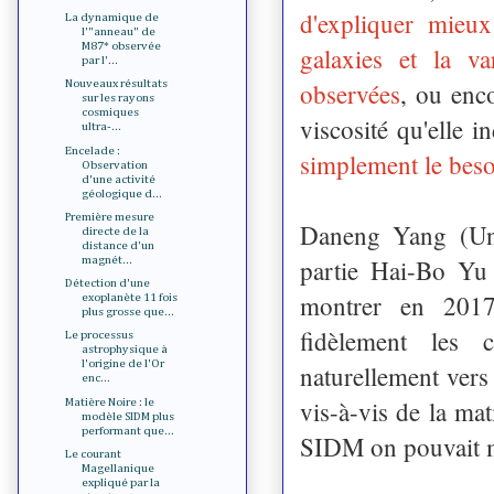
d'expliquer mieu
La dynamique de
l'"anneau" de
M87* observée
galaxies et la v
par l'...
observées
, ou enc
Nouveaux résultats
sur les rayons
cosmiques
viscosité qu'elle i
ultra-...
Encelade :
simplement le beso
Observation
d'une activité
géologique d...
Première mesure
Daneng Yang (Univ
directe de la
distance d'un
partie Hai-Bo Yu 
magnét...
Détection d'une
montrer en 2017
exoplanète 11 fois
plus grosse que...
fidèlement les 
Le processus
astrophysique à
l'origine de l'Or
naturellement vers
enc...
vis-à-vis de la ma
Matière Noire : le
modèle SIDM plus
performant que...
SIDM on pouvait 
Le courant
Magellanique
expliqué par la