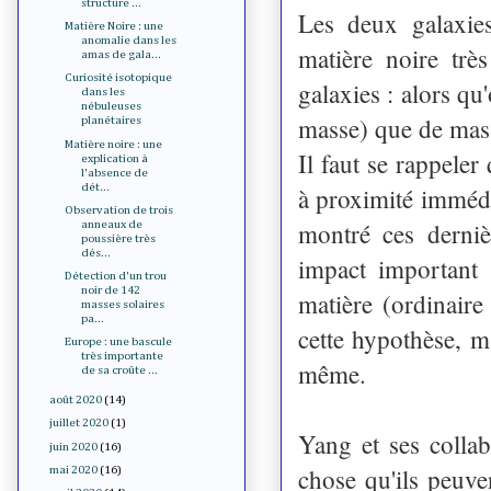
structure ...
Les deux galaxie
Matière Noire : une
anomalie dans les
matière noire trè
amas de gala...
Curiosité isotopique
galaxies : alors qu
dans les
nébuleuses
masse) que de masse
planétaires
Matière noire : une
Il faut se rappele
explication à
l'absence de
dét...
à proximité immédi
Observation de trois
montré ces derniè
anneaux de
poussière très
dés...
impact important 
Détection d'un trou
noir de 142
matière (ordinaire
masses solaires
pa...
cette hypothèse, ma
Europe : une bascule
très importante
même.
de sa croûte ...
août 2020
(14)
juillet 2020
(1)
Yang et ses collab
juin 2020
(16)
chose qu'ils peuven
mai 2020
(16)