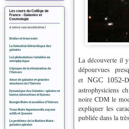
Les cours du Collège de
France - Galaxies et
Cosmologie
A suivre sans modération !
Etoiles et trous noirs
La formation hiérarchique des
galaxies
Les phénomènes variables en
La découverte il y
astrophysique
dépourvues pres
L'époque de la réionisation de
l'Univers
et
D
NGC 1052-
Amas de galaxies et grandes
structures de l'Univers
astrophysiciens c
Dynamique des Galaxies : spirales et
barres, interactions et fusions
noire CDM le modè
Energie Noire et modèles d'Univers
expliquer les car
Trous Noirs Supermassifs, noyaux
actifs et Quasars
publiée dans la trè
Le problème de la Matière Noire -
galaxies spirales