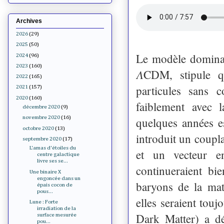
Archives
2026
(29)
2025
(50)
Le modèle dominan
2024
(96)
2023
(160)
𝛬CDM, stipule q
2022
(165)
particules sans co
2021
(157)
2020
(160)
faiblement avec 
décembre 2020
(9)
novembre 2020
(16)
quelques années e
octobre 2020
(13)
introduit un coupla
septembre 2020
(17)
L'amas d'étoiles du
et un vecteur en
centre galactique
livre ses se...
continueraient bi
Une binaire X
engoncée dans un
baryons de la mati
épais cocon de
pous...
elles seraient tou
Lune : Forte
irradiation de la
Dark Matter) a d
surface mesurée
pou...