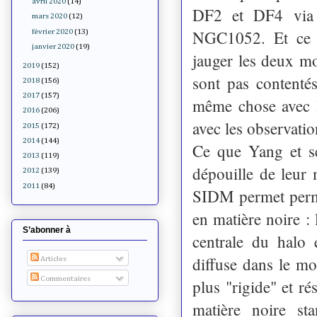
avril 2020
(14)
DF2 et DF4 via u
mars 2020
(12)
NGC1052. Et ce s
février 2020
(13)
janvier 2020
(19)
jauger les deux mo
2019
(152)
sont pas contenté
2018
(156)
2017
(157)
même chose avec l
2016
(206)
avec les observatio
2015
(172)
2014
(144)
Ce que Yang et s
2013
(119)
dépouille de leur
2012
(139)
2011
(84)
SIDM permet perme
en matière noire :
S’abonner à
centrale du halo e
diffuse dans le m
Articles
Commentaires
plus "rigide" et r
matière noire st