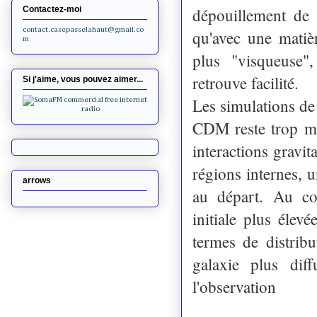
dépouillement de
Contactez-moi
contact.casepasselahaut@gmail.co
qu'avec une matiè
m
plus "visqueuse",
retrouve facilité.
Si j'aime, vous pouvez aimer...
Les simulations de
CDM reste trop ma
interactions gravi
régions internes, 
arrows
au départ. Au co
initiale plus élev
termes de distrib
galaxie plus di
l'observation