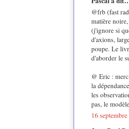
Pascal a dit
@frb (fast rad
matière noire
(j'ignore si q
d'axions, lar
poupe. Le liv
d'aborder le s
@ Eric : merci
la dépendance 
les observatio
pas, le modèle
16 septembre