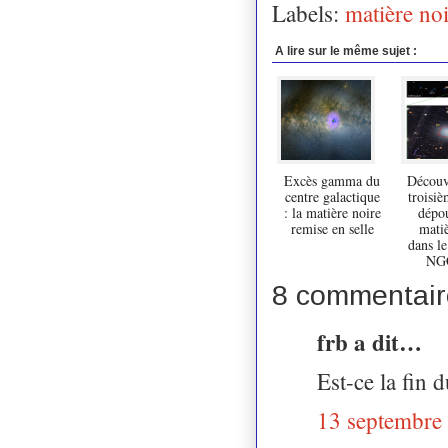
Labels:
matière no
A lire sur le même sujet :
Excès gamma du
Découv
centre galactique
troisiè
: la matière noire
dépo
remise en selle
matiè
dans l
NG
8 commentair
frb a dit…
Est-ce la fin
13 septembre