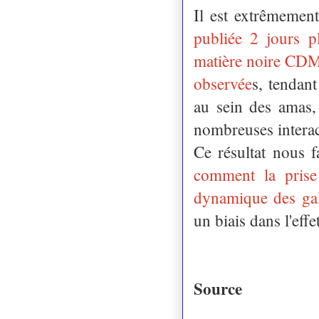
Il est extrêmement
publiée 2 jours p
matière noire CDM n
observée
s, tendan
au sein des amas,
nombreuses interac
Ce résultat nous 
comment la pris
dynamique des gala
un biais dans l'effe
Source