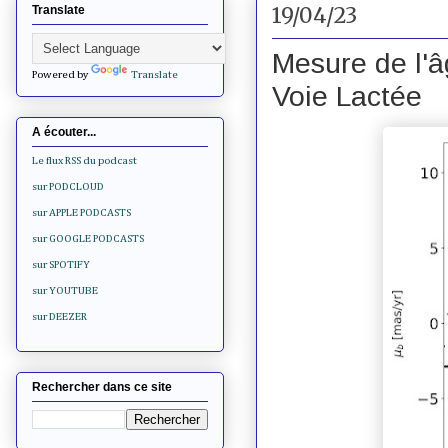
19/04/23
Translate
Mesure de l'â
Powered by
Translate
Voie Lactée
A écouter...
Le flux RSS du podcast
sur PODCLOUD
sur APPLE PODCASTS
sur GOOGLE PODCASTS
sur SPOTIFY
sur YOUTUBE
sur DEEZER
Rechercher dans ce site