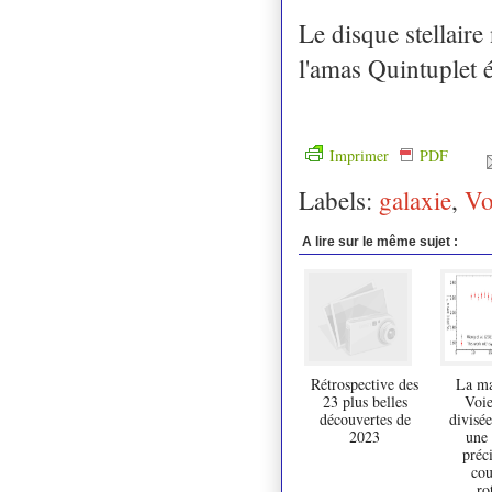
Le disque stellair
l'amas Quintuplet é
Imprimer
PDF
Labels:
galaxie
,
Vo
A lire sur le même sujet :
Rétrospective des
La ma
23 plus belles
Voie
découvertes de
divisée
2023
une
préci
cou
ro