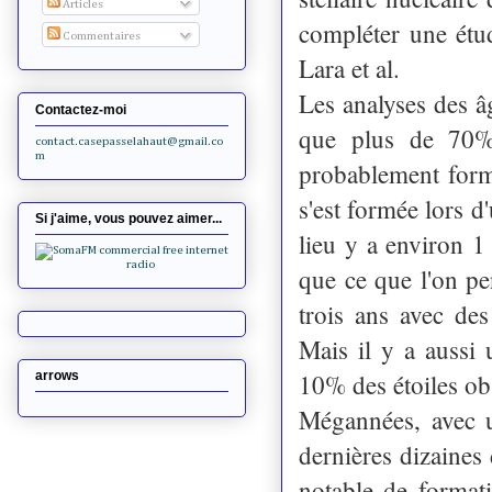
Articles
compléter une étu
Commentaires
Lara et al.
Les analyses des â
Contactez-moi
que plus de 70% 
contact.casepasselahaut@gmail.co
m
probablement form
s'est formée lors 
Si j'aime, vous pouvez aimer...
lieu y a environ 1
que ce que l'on pe
trois ans avec des
Mais il y a aussi 
10% des étoiles ob
arrows
Mégannées, avec u
dernières dizaines
notable de formati