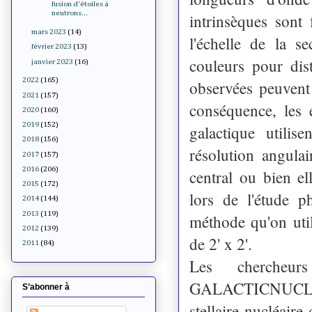
fusion d'étoiles à
neutrons...
intrinsèques sont 
mars 2023
(14)
l'échelle de la se
février 2023
(13)
couleurs pour dist
janvier 2023
(16)
2022
(165)
observées peuvent 
2021
(157)
conséquence, les é
2020
(160)
2019
(152)
galactique utilis
2018
(156)
résolution angulai
2017
(157)
2016
(206)
central ou bien el
2015
(172)
lors de l'étude p
2014
(144)
2013
(119)
méthode qu'on uti
2012
(139)
de 2' x 2'.
2011
(84)
Les chercheur
GALACTICNUCLEUS 
S’abonner à
stellaire nucléair