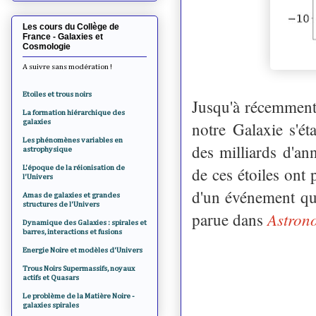
Les cours du Collège de
France - Galaxies et
Cosmologie
A suivre sans modération !
Etoiles et trous noirs
Jusqu'à récemment,
La formation hiérarchique des
galaxies
notre Galaxie s'ét
Les phénomènes variables en
des milliards d'a
astrophysique
L'époque de la réionisation de
de ces étoiles ont
l'Univers
d'un événement qui
Amas de galaxies et grandes
structures de l'Univers
Astron
parue dans
Dynamique des Galaxies : spirales et
barres, interactions et fusions
Energie Noire et modèles d'Univers
Trous Noirs Supermassifs, noyaux
actifs et Quasars
Le problème de la Matière Noire -
galaxies spirales