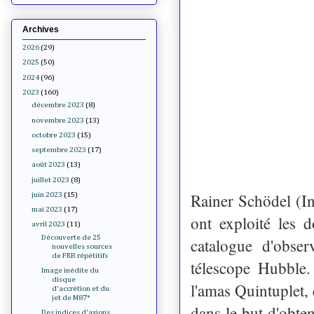
Archives
2026
(29)
2025
(50)
2024
(96)
2023
(160)
décembre 2023
(8)
novembre 2023
(13)
octobre 2023
(15)
septembre 2023
(17)
août 2023
(13)
juillet 2023
(8)
Rainer Schödel (In
juin 2023
(15)
mai 2023
(17)
ont exploité l
avril 2023
(11)
Découverte de 25
catalogue d'obse
nouvelles sources
de FRB répétitifs
télescope Hubble.
Image inédite du
disque
l'amas Quintuplet,
d'accrétion et du
jet de M87*
dans le but d'obten
Des indices d'axions