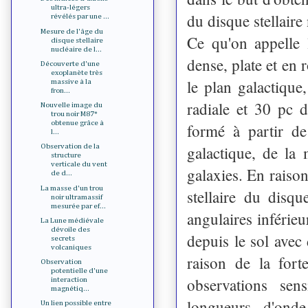
ultra-légers
du disque stellaire
révélés par une ...
Mesure de l'âge du
Ce qu'on appelle l
disque stellaire
nucléaire de l...
dense, plate et en 
Découverte d'une
exoplanète très
le plan galactique
massive à la
fron...
radiale et 30 pc d
Nouvelle image du
trou noir M87*
obtenue grâce à
formé à partir de
l...
galactique, de la
Observation de la
structure
verticale du vent
galaxies. En raison
de d...
La masse d'un trou
stellaire du disq
noir ultramassif
mesurée par ef...
angulaires inférieu
La Lune médiévale
dévoile des
depuis le sol avec
secrets
volcaniques
raison de la forte
Observation
potentielle d'une
observations sen
interaction
magnétiq...
longueurs d'onde
Un lien possible entre