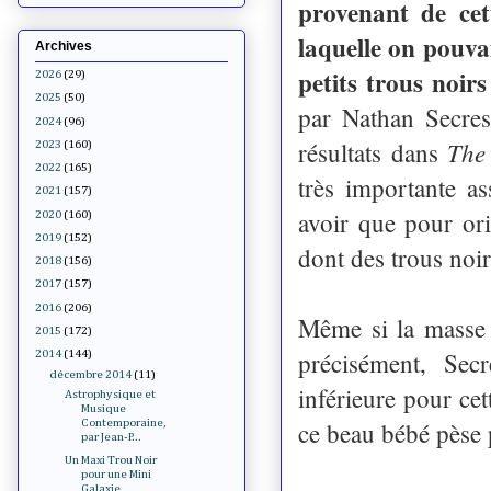
provenant de cet
laquelle on pouva
Archives
petits trous noirs 
2026
(29)
2025
(50)
par Nathan Secres
2024
(96)
The
résultats dans
2023
(160)
2022
(165)
très importante as
2021
(157)
avoir que pour ori
2020
(160)
2019
(152)
dont des trous noi
2018
(156)
2017
(157)
2016
(206)
Même si la masse 
2015
(172)
précisément, Sec
2014
(144)
décembre 2014
(11)
inférieure pour ce
Astrophysique et
Musique
ce beau bébé pèse 
Contemporaine,
par Jean-P...
Un Maxi Trou Noir
pour une Mini
Galaxie