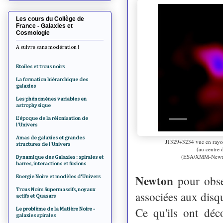
Les cours du Collège de
France - Galaxies et
Cosmologie
A suivre sans modération !
Etoiles et trous noirs
La formation hiérarchique des
galaxies
Les phénomènes variables en
astrophysique
L'époque de la réionisation de
l'Univers
Amas de galaxies et grandes
J1329+3234 vue en ray
structures de l'Univers
(au centre 
(ESA/XMM-Newton,
Dynamique des Galaxies : spirales et
barres, interactions et fusions
Newton
pour obse
Energie Noire et modèles d'Univers
Trous Noirs Supermassifs, noyaux
associées aux disqu
actifs et Quasars
Ce qu'ils ont déc
Le problème de la Matière Noire -
galaxies spirales