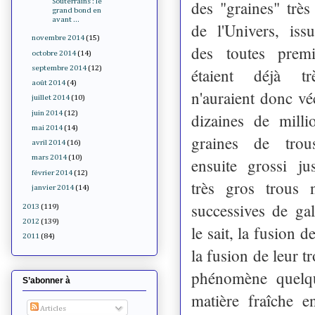
Souterrains : le
des "graines" très 
grand bond en
avant ...
de l'Univers, iss
novembre 2014
(15)
des toutes premi
octobre 2014
(14)
septembre 2014
(12)
étaient déjà t
août 2014
(4)
n'auraient donc v
juillet 2014
(10)
juin 2014
(12)
dizaines de milli
mai 2014
(14)
graines de trou
avril 2014
(16)
mars 2014
(10)
ensuite grossi ju
février 2014
(12)
très gros trous 
janvier 2014
(14)
successives de g
2013
(119)
2012
(139)
le sait, la fusion 
2011
(84)
la fusion de leur t
phénomène quelqu
S’abonner à
matière fraîche 
Articles