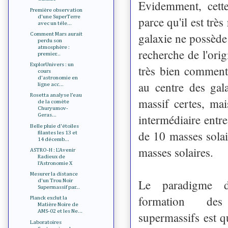
Evidemment, cette
Première observation
d'une SuperTerre
parce qu'il est trè
avec un téle...
galaxie ne possède 
Comment Mars aurait
perdu son
atmosphère :
recherche de l'ori
premier...
ExplorUnivers : un
très bien comment 
cours
d'astronomie en
au centre des gal
ligne acc...
Rosetta analyse l’eau
massif certes, ma
de la comète
Churyumov-
intermédiaire entre
Geras...
Belle pluie d'étoiles
de 10 masses solai
filantes les 13 et
14 décemb...
masses solaires.
ASTRO-H : L'Avenir
Radieux de
l'Astronomie X
Mesurer la distance
Le paradigme d
d'un Trou Noir
Supermassif par...
formation de
Planck exclut la
Matière Noire de
AMS-02 et les Ne...
supermassifs est qu
Laboratoires