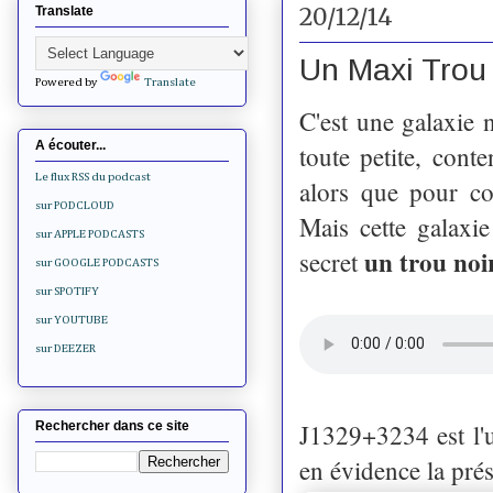
20/12/14
Translate
Un Maxi Trou 
Powered by
Translate
C'est une galaxie
A écouter...
toute petite, cont
Le flux RSS du podcast
alors que pour co
sur PODCLOUD
Mais cette galaxie
sur APPLE PODCASTS
un trou noir
secret
sur GOOGLE PODCASTS
sur SPOTIFY
sur YOUTUBE
sur DEEZER
J1329+3234 est l'u
Rechercher dans ce site
en évidence la prés