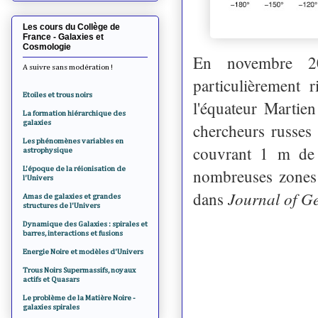
Les cours du Collège de
France - Galaxies et
Cosmologie
En novembre 
A suivre sans modération !
particulièrement
Etoiles et trous noirs
l'équateur Martie
La formation hiérarchique des
galaxies
chercheurs russes
Les phénomènes variables en
couvrant 1 m de 
astrophysique
L'époque de la réionisation de
nombreuses zones r
l'Univers
Journal of G
dans
Amas de galaxies et grandes
structures de l'Univers
Dynamique des Galaxies : spirales et
barres, interactions et fusions
Energie Noire et modèles d'Univers
Trous Noirs Supermassifs, noyaux
actifs et Quasars
Le problème de la Matière Noire -
galaxies spirales