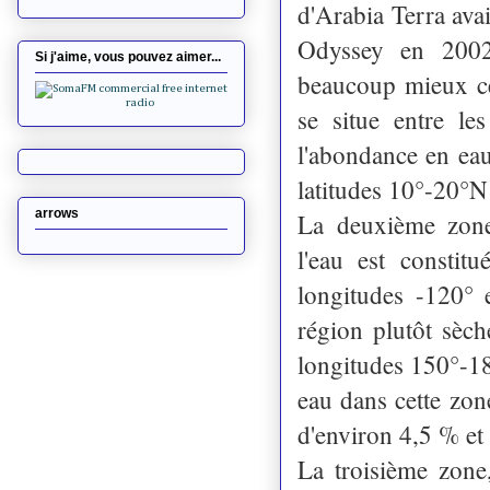
d'Arabia Terra ava
Odyssey en 200
Si j'aime, vous pouvez aimer...
beaucoup mieux cer
se situe entre le
l'abondance en ea
latitudes 10°-20°
arrows
La deuxième zone 
l'eau est constit
longitudes -120° e
région plutôt sèch
longitudes 150°-180
eau dans cette zone
d'environ 4,5 % et
La troisième zone,