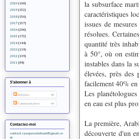
la subsurface marti
2020
(160)
2019
(152)
caractéristiques lo
2018
(156)
issues de mesures
2017
(157)
2016
(206)
résolues. Certain
2015
(172)
quantité très inhab
2014
(144)
2013
(119)
à 50°, où on estim
2012
(139)
instables dans la 
2011
(84)
élevées, près des 
facilement 40% en
S’abonner à
Les planétologues 
Articles
en eau est plus pr
Commentaires
La première, Arabia
Contactez-moi
découverte d'un en
contact.casepasselahaut@gmail.co
m