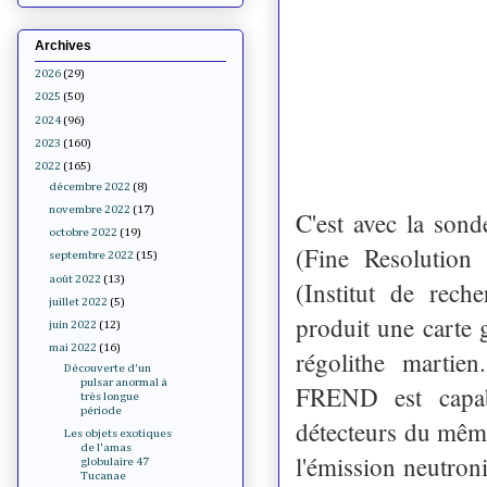
Archives
2026
(29)
2025
(50)
2024
(96)
2023
(160)
2022
(165)
décembre 2022
(8)
novembre 2022
(17)
C'est avec la so
octobre 2022
(19)
(Fine Resolution
septembre 2022
(15)
août 2022
(13)
(Institut de rech
juillet 2022
(5)
produit une carte
juin 2022
(12)
mai 2022
(16)
régolithe martie
Découverte d'un
pulsar anormal à
FREND est capabl
très longue
période
détecteurs du même
Les objets exotiques
de l'amas
l'émission neutro
globulaire 47
Tucanae