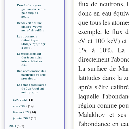
flux de neutrons,
L'excès de rayons
gamma du centre
donc en eau équiva
galactique à
nou...
que tous les atome
Découverte d'une
binaire "veuve
exemple, le flux 
noire" singulière
Les trous noirs
eV et 100 keV) et 
détectés par
LIGO/Virgo/Kagr
1% à 10%. La va
a sont...
Le grossissement
directement l'abon
des trous noirs
intermédiaires
da...
La surface de Mars
Une accélération des
latitudes dans la z
particules au plus
près des t...
après s'être cali
Les amas globulaires
de Cen A qui ont
un trop gros...
laquelle l'abond
avril 2022
(14)
région connue pour
mars 2022
(14)
Malakhov et ses 
février 2022
(14)
janvier 2022
(18)
l'abondance en ea
2021
(157)