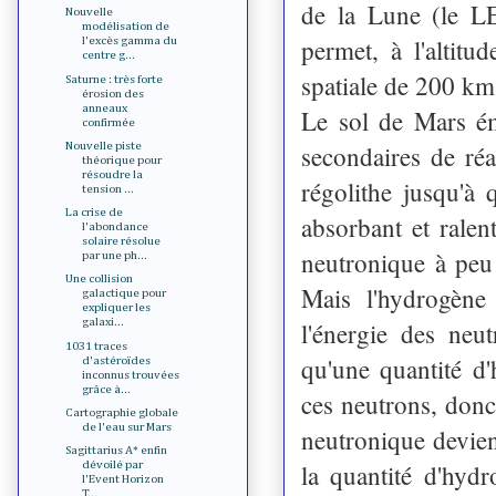
de la Lune (le 
Nouvelle
modélisation de
permet, à l'altit
l'excès gamma du
centre g...
spatiale de 200 km
Saturne : très forte
érosion des
anneaux
Le sol de Mars ém
confirmée
secondaires de ré
Nouvelle piste
théorique pour
résoudre la
régolithe jusqu'à
tension ...
La crise de
absorbant et ralen
l'abondance
solaire résolue
neutronique à peu
par une ph...
Une collision
Mais l'hydrogène
galactique pour
expliquer les
galaxi...
l'énergie des neu
1031 traces
qu'une quantité d'
d'astéroïdes
inconnus trouvées
grâce à...
ces neutrons, donc 
Cartographie globale
de l'eau sur Mars
neutronique devien
Sagittarius A* enfin
la quantité d'hyd
dévoilé par
l'Event Horizon
T...