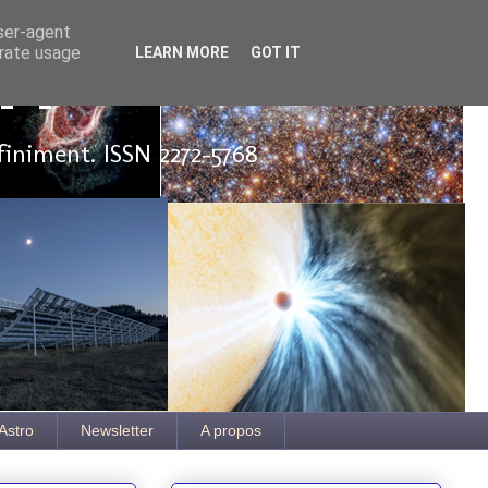
user-agent
erate usage
LEARN MORE
GOT IT
ut
finiment. ISSN 2272-5768
Astro
Newsletter
A propos