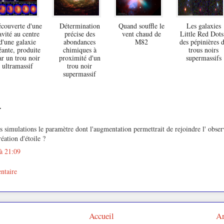
couverte d'une
Détermination
Quand souffle le
Les galaxies
avité au centre
précise des
vent chaud de
Little Red Dots
d'une galaxie
abondances
M82
des pépinières 
éante, produite
chimiques à
trous noirs
ar un trou noir
proximité d'un
supermassifs
ultramassif
trou noir
supermassif
…
es simulations le paramètre dont l'augmentation permettrait de rejoindre l' obser
éation d'étoile ?
à 21:09
ntaire
Accueil
Ar