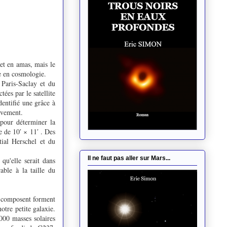
et en amas, mais le
te en cosmologie.
 Paris-Saclay et du
ées par le satellite
dentifié une grâce à
rièvement.
 pour déterminer la
 de 10′ × 11′ . Des
tial Herschel et du
Il ne faut pas aller sur Mars...
qu'elle serait dans
able à la taille du
le composent forment
otre petite galaxie.
000 masses solaires