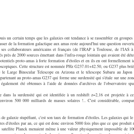
uis un certain temps que les galaxies ont tendance à se rassembler en groupes 
asser de la formation galactique aux amas reste aujourd'hui une question ouver
ses collaborateurs américains et français (de l'IRAP à Toulouse, de l'IAS à
près de 2000 sources émettant dans l'infra-rouge lointain qui avaient été détect
entiels proto-amas à forte formation d'étoiles et en ils en ont formellement i
ctroscopiques. Cette structure est nommée PHz G237.01+42.50, ou G237 plus b
sé le Large Binocular Telescope en Arizona et le télescope Subaru au Japon
ppartenant au proto-amas G237 qui forme une surdensité qui s'étale sur une zone
 également été obtenues à l'aide de données d'archives de l'observatoire spa
 dans la surdensité qui est identifiée à un redshift z=2,16 est projetée à ce 
environ 500 000 milliards de masses solaires !.. C'est considérable, compar
de galaxie stupéfiant, c'est son taux de formation d'étoiles. Les galaxies qui 
es d'étoiles par an, ce qui est donc environ 5000 fois plus que ce que produit n
 satellite Planck menaient même à une valeur physiquement impossible de 10