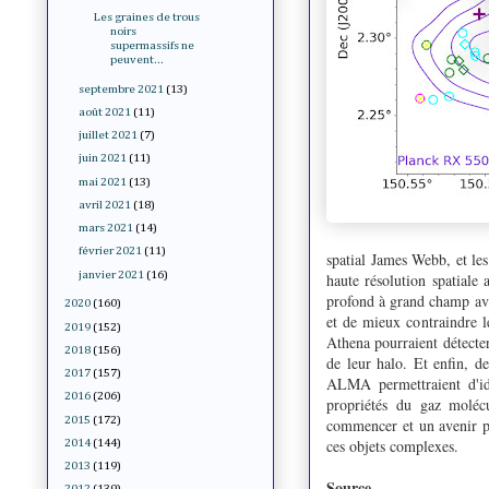
Les graines de trous
noirs
supermassifs ne
peuvent...
septembre 2021
(13)
août 2021
(11)
juillet 2021
(7)
juin 2021
(11)
mai 2021
(13)
avril 2021
(18)
mars 2021
(14)
février 2021
(11)
spatial James Webb, et les
janvier 2021
(16)
haute résolution spatiale 
profond à grand champ ave
2020
(160)
et de mieux contraindre l
2019
(152)
Athena pourraient détecter
2018
(156)
de leur halo. Et enfin, 
2017
(157)
ALMA permettraient d'iden
2016
(206)
propriétés du gaz molécu
2015
(172)
commencer et un avenir p
ces objets complexes.
2014
(144)
2013
(119)
Source
2012
(139)