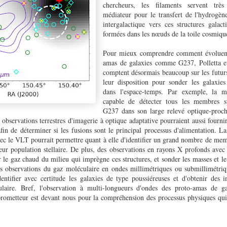
chercheurs, les filaments servent trè
médiateur pour le transfert de l'hydrogè
intergalactique vers ces structures galac
formées dans les nœuds de la toile cosmiqu
Pour mieux comprendre comment évoluent
amas de galaxies comme G237, Polletta et
comptent désormais beaucoup sur les futurs
leur disposition pour sonder les galaxies
dans l'espace-temps. Par exemple, la m
capable de détecter tous les membres s
G237 dans son large relevé optique-proch
 observations terrestres d'imagerie à optique adaptative pourraient aussi fourni
afin de déterminer si les fusions sont le principal processus d'alimentation. 
c le VLT pourrait permettre quant à elle d'identifier un grand nombre de me
eur population stellaire. De plus, des observations en rayons X profonds avec l
 le gaz chaud du milieu qui imprègne ces structures, et sonder les masses et l
des observations du gaz moléculaire en ondes millimétriques ou submillimét
tifier avec certitude les galaxies de type poussiéreuses et d'obtenir des i
laire. Bref, l'observation à multi-longueurs d'ondes des proto-amas de ga
rometteur est devant nous pour la compréhension des processus physiques qui