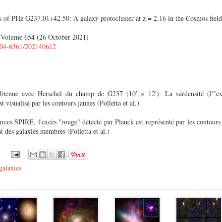
s of PHz G237.01+42.50: A galaxy protocluster at z = 2.16 in the Cosmos field
Volume 654 (26 October 2021)
0004-6361/202140612
btenue avec Herschel du champ de G237 (10′ × 12′). La surdensité (l'"ex
t visualisé par les contours jaunes (Polletta et al.)
urces SPIRE, l'excès "rouge" détecté par Planck est représenté par les contour
nt des galaxies membres (Polletta et al.)
galaxies