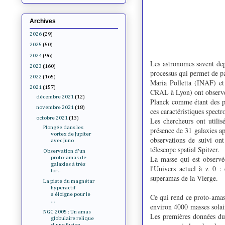
Archives
2026
(29)
2025
(50)
2024
(96)
Les astronomes savent dep
2023
(160)
processus qui permet de p
2022
(165)
Maria Polletta (INAF) et 
2021
(157)
CRAL à Lyon) ont observés 
décembre 2021
(12)
Planck comme étant des pot
novembre 2021
(18)
ces caractéristiques spe
octobre 2021
(13)
Les chercheurs ont utili
Plongée dans les
présence de 31 galaxies a
vortex de Jupiter
observations de suivi ont
avec Juno
télescope spatial Spitzer.
Observation d'un
La masse qui est observée
proto-amas de
galaxies à très
l'Univers actuel à z=0 : 
for...
superamas de la Vierge.
La piste du magnétar
hyperactif
s'éloigne pour le
Ce qui rend ce proto-amas 
...
environ 4000 masses solair
NGC 2005 : Un amas
Les premières données du
globulaire relique
d'une fusion...