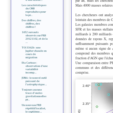
par an, mais les chercheu
Mais 4000 masses solaires 
Les caractéristiques
du CMB
reproduites pour
Les chercheurs ont analysé
la pr...
lointain des membres de G2
Des chiffres, des
Les galaxies membres comp
chiffres, des
chiffres !
SFR et les masses stellai
1652 sursauts
milliards à 200 milliards 
observés sur FRB
données de rayons X, rep
20121102, et de la
...
suffisamment puissants po
même si aucun signe de
TOI 3362b : une
Jupiter chaude en
comprend des membres qui 
cours de
fraction d'AGN que l'échan
migration
Une comparaison entre PHz
Eta Carinae :
observation d'une
communs et des différence
variabilité
comprise.
incomp...
JUNA : le nouvel outil
puissant de
l'astrophysique...
Toujours aucune
trace d'ondes
gravitationnelles
pr...
Un nouveau FRB
répétitif localisé,
le septième...