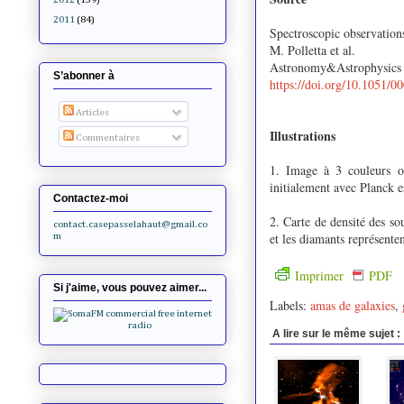
2011
(84)
Spectroscopic observation
M. Polletta et al.
Astronomy&Astrophysics 
S’abonner à
https://doi.org/10.1051/
Articles
Illustrations
Commentaires
1. Image à 3 couleurs o
initialement avec Planck es
Contactez-moi
2. Carte de densité des so
contact.casepasselahaut@gmail.co
et les diamants représente
m
Imprimer
PDF
Si j'aime, vous pouvez aimer...
Labels:
amas de galaxies
,
A lire sur le même sujet :