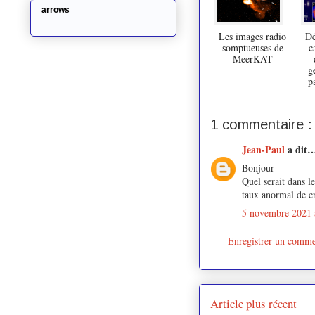
arrows
Les images radio
Dé
somptueuses de
c
MeerKAT
g
p
1 commentaire :
Jean-Paul
a dit
Bonjour
Quel serait dans l
taux anormal de cr
5 novembre 2021 
Enregistrer un comme
Article plus récent