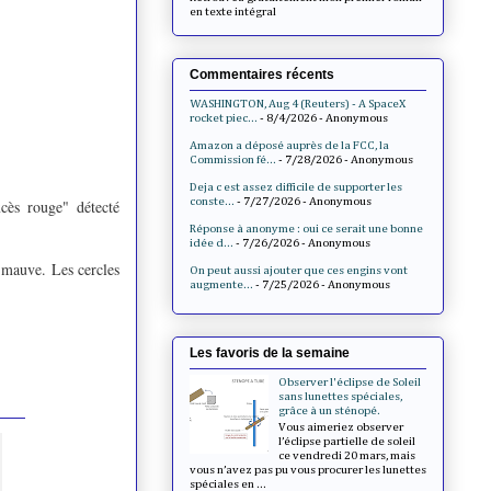
en texte intégral
Commentaires récents
WASHINGTON, Aug 4 (Reuters) - A SpaceX
rocket piec...
- 8/4/2026
- Anonymous
Amazon a déposé auprès de la FCC, la
Commission fé...
- 7/28/2026
- Anonymous
Deja c est assez difficile de supporter les
conste...
- 7/27/2026
- Anonymous
cès rouge" détecté
Réponse à anonyme : oui ce serait une bonne
idée d...
- 7/26/2026
- Anonymous
s mauve. Les cercles
On peut aussi ajouter que ces engins vont
augmente...
- 7/25/2026
- Anonymous
Les favoris de la semaine
Observer l'éclipse de Soleil
sans lunettes spéciales,
grâce à un sténopé.
Vous aimeriez observer
l’éclipse partielle de soleil
ce vendredi 20 mars, mais
vous n’avez pas pu vous procurer les lunettes
spéciales en ...