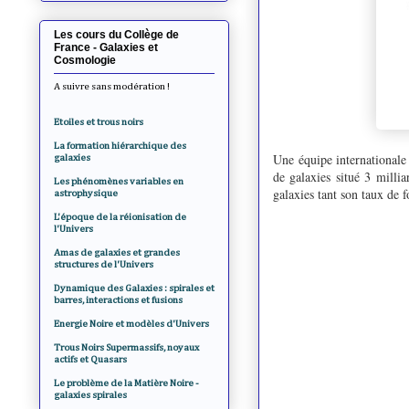
Les cours du Collège de
France - Galaxies et
Cosmologie
A suivre sans modération !
Etoiles et trous noirs
La formation hiérarchique des
Une équipe internationale
galaxies
de galaxies situé 3 mill
Les phénomènes variables en
galaxies tant son taux de f
astrophysique
L'époque de la réionisation de
l'Univers
Amas de galaxies et grandes
structures de l'Univers
Dynamique des Galaxies : spirales et
barres, interactions et fusions
Energie Noire et modèles d'Univers
Trous Noirs Supermassifs, noyaux
actifs et Quasars
Le problème de la Matière Noire -
galaxies spirales