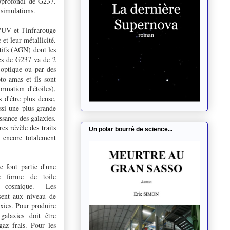
approfondi de G237.
s simulations.
l'UV et l'infrarouge
et leur métallicité.
tifs (AGN) dont les
ies de G237 va de 2
e optique ou par des
to-amas et ils sont
rmation d'étoiles),
 d'être plus dense,
ssi une plus grande
ssance des galaxies.
s révèle des traits
Un polar bourré de science...
s encore totalement
e font partie d'une
e forme de toile
ile cosmique. Les
isent aux niveau de
xies. Pour produire
galaxies doit être
az frais. Pour les