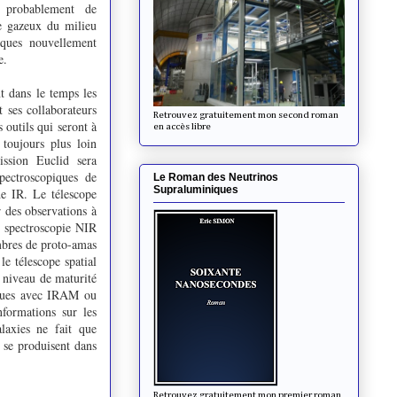
s probablement de
ne gazeux du milieu
tiques nouvellement
e.
 dans le temps les
 ses collaborateurs
Retrouvez gratuitement mon second roman
 outils qui seront à
en accès libre
 toujours plus loin
ission Euclid sera
pectroscopiques de
Le Roman des Neutrinos
Supraluminiques
e IR. Le télescope
r des observations à
La spectroscopie NIR
mbres de proto-amas
e télescope spatial
e niveau de maturité
riques avec IRAM ou
nformations sur les
laxies ne fait que
 se produisent dans
Retrouvez gratuitement mon premier roman