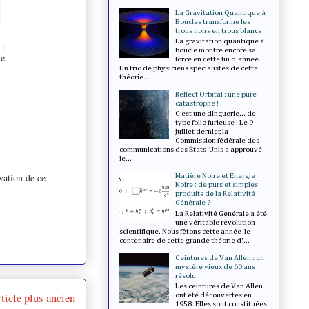
La Gravitation Quantique à
Boucles transforme les
trous noirs en trous blancs
La gravitation quantique à
 :
boucle montre encore sa
de
force en cette fin d'année.
Un trio de physiciens spécialistes de cette
théorie...
Reflect Orbital : une pure
catastrophe !
C’est une dinguerie... de
type folie furieuse ! Le 9
juillet dernier, la
Commission fédérale des
communications des États-Unis a approuvé
le...
vation de ce
Matière Noire et Energie
Noire : de purs et simples
produits de la Relativité
Générale ?
La Relativité Générale a été
une véritable révolution
scientifique. Nous fêtons cette année le
centenaire de cette grande théorie d'...
Ceintures de Van Allen : un
mystère vieux de 60 ans
résolu
Les ceintures de Van Allen
ticle plus ancien
ont été découvertes en
1958. Elles sont constituées