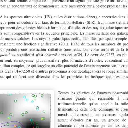
rs se sont rendus compte de la présence d'un signal parasite grâce au suivi 
par an reste un taux de formation stellaire bien supérieur à ce que prédisent le
 les spectres ultraviolets (UV) et les distributions d'énergie spectrale dans 
37 pour en déduire leur taux de formation stellaire (SFR), leur masse stellaire 
rennent des galaxies bleues à formation d'étoiles et des noyaux galactiques ac
res sont compatibles avec la séquence principale. La masse stellaire des galax
de masses solaires. Les noyaux galactiques actifs, identifiés par spectroscopi
résentent une fraction significative (20 ± 10%) de tous les membres du pro
ur produire une rétroaction radiative (une réduction, voire un arrêt de la fo
quenching
significatif n'est observé dans ces AGN. Le cœur de G237, en plus
sont, en moyenne, plus massifs et plus formateurs d'étoiles, et contient au
tillon complet, ce qui suggère un effet potentiel de l'environnement sur la croi
 G237.01+42.50 et d'autres proto-amas à des décalages vers le rouge similaire
s qui reflètent une diversité dans les propriétés intrinsèques qui n'est pa
Toutes les galaxies de l'univers observabl
structure géante qui ressemble à un
tridimensionnelle qu'on appelle la to
filaments de cette toile cosmique se cro
nœuds, qui correspondent aux amas de gala
autant d'étoiles par an, un groupe de 
alimenté en permanence par un flux de g